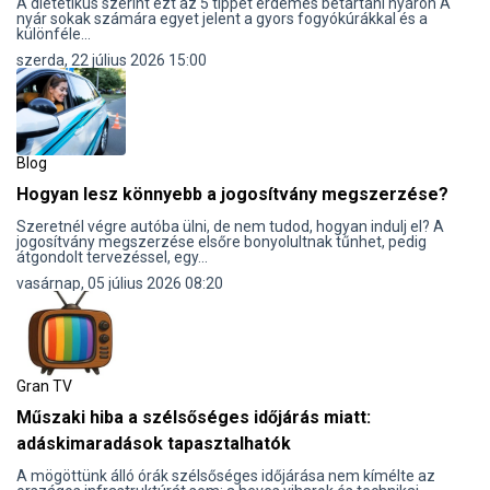
A dietetikus szerint ezt az 5 tippet érdemes betartani nyáron A
nyár sokak számára egyet jelent a gyors fogyókúrákkal és a
különféle...
szerda, 22 július 2026 15:00
Blog
Hogyan lesz könnyebb a jogosítvány megszerzése?
Szeretnél végre autóba ülni, de nem tudod, hogyan indulj el? A
jogosítvány megszerzése elsőre bonyolultnak tűnhet, pedig
átgondolt tervezéssel, egy...
vasárnap, 05 július 2026 08:20
Gran TV
Műszaki hiba a szélsőséges időjárás miatt:
adáskimaradások tapasztalhatók
A mögöttünk álló órák szélsőséges időjárása nem kímélte az