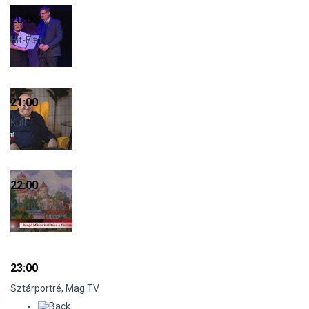
20:00
Hit-Élet
21:00
Kult
22:00
Kontúr
23:00
Sztárportré, Mag TV