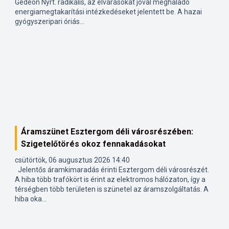
Gedeon Nyrt. radikális, az elvárásokat jóval meghaladó
energiamegtakarítási intézkedéseket jelentett be. A hazai
gyógyszeripari óriás...
Áramszünet Esztergom déli városrészében:
Szigetelőtörés okoz fennakadásokat
csütörtök, 06 augusztus 2026 14:40
Jelentős áramkimaradás érinti Esztergom déli városrészét.
A hiba több trafókört is érint az elektromos hálózaton, így a
térségben több területen is szünetel az áramszolgáltatás. A
hiba oka...