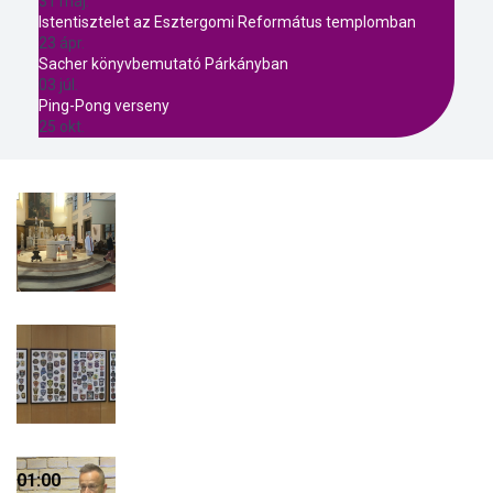
31 máj.
Istentisztelet az Esztergomi Református templomban
23 ápr.
Sacher könyvbemutató Párkányban
03 júl.
Ping-Pong verseny
25 okt.
01:00