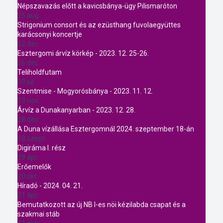
Népszavazás előtt a kavicsbánya-ügy Pilismaróton
25 aug.
Strigonium consort és az ezüsthang fuvolaegyüttes
karácsonyi koncertje
22 dec.
Esztergomi árvíz körkép - 2023. 12. 25-26.
26 dec.
Teliholdfutam
03 júl.
Szentmise - Mogyorósbánya - 2023. 11. 12.
13 nov.
Árvíz a Dunakanyarban - 2023. 12. 28.
28 dec.
A Duna vízállása Esztergomnál 2024. szeptember 18-án
18 szept.
Digiráma I. rész
29 ápr.
Erőemelők
20 okt.
Híradó - 2024. 04. 21.
21 ápr.
Bemutatkozott az új NB I-es nöi kézilabda csapat és a
szakmai stáb