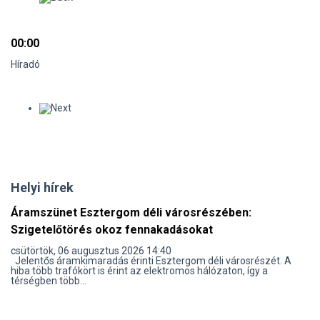
00:00
Híradó
Helyi hírek
Áramszünet Esztergom déli városrészében:
Szigetelőtörés okoz fennakadásokat
csütörtök, 06 augusztus 2026 14:40
Jelentős áramkimaradás érinti Esztergom déli városrészét. A
hiba több trafókört is érint az elektromos hálózaton, így a
térségben több...