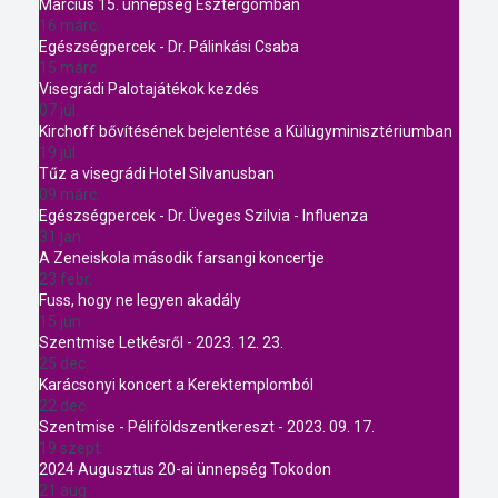
Március 15. ünnepség Esztergomban
16 márc.
Egészségpercek - Dr. Pálinkási Csaba
15 márc.
Visegrádi Palotajátékok kezdés
07 júl.
Kirchoff bővítésének bejelentése a Külügyminisztériumban
19 júl.
Tűz a visegrádi Hotel Silvanusban
09 márc.
Egészségpercek - Dr. Üveges Szilvia - Influenza
31 jan.
A Zeneiskola második farsangi koncertje
23 febr.
Fuss, hogy ne legyen akadály
15 jún.
Szentmise Letkésről - 2023. 12. 23.
25 dec.
Karácsonyi koncert a Kerektemplomból
22 dec.
Szentmise - Péliföldszentkereszt - 2023. 09. 17.
19 szept.
2024 Augusztus 20-ai ünnepség Tokodon
21 aug.