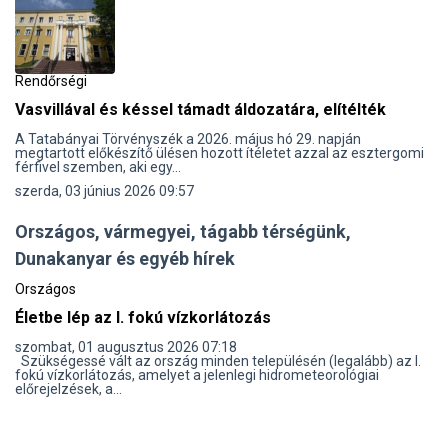
Rendőrségi
Vasvillával és késsel támadt áldozatára, elítélték
A Tatabányai Törvényszék a 2026. május hó 29. napján
megtartott előkészítő ülésen hozott ítéletet azzal az esztergomi
férfivel szemben, aki egy...
szerda, 03 június 2026 09:57
Országos, vármegyei, tágabb térségünk,
Dunakanyar és egyéb hírek
Országos
Életbe lép az I. fokú vízkorlátozás
szombat, 01 augusztus 2026 07:18
Szükségessé vált az ország minden településén (legalább) az I.
fokú vízkorlátozás, amelyet a jelenlegi hidrometeorológiai
előrejelzések, a...