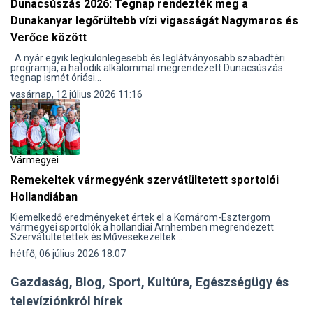
Dunacsúszás 2026: Tegnap rendezték meg a
Dunakanyar legőrültebb vízi vigasságát Nagymaros és
Verőce között
A nyár egyik legkülönlegesebb és leglátványosabb szabadtéri
programja, a hatodik alkalommal megrendezett Dunacsúszás
tegnap ismét óriási...
vasárnap, 12 július 2026 11:16
Vármegyei
Remekeltek vármegyénk szervátültetett sportolói
Hollandiában
Kiemelkedő eredményeket értek el a Komárom-Esztergom
vármegyei sportolók a hollandiai Arnhemben megrendezett
Szervátültetettek és Művesekezeltek...
hétfő, 06 július 2026 18:07
Gazdaság, Blog, Sport, Kultúra, Egészségügy és
televíziónkról hírek