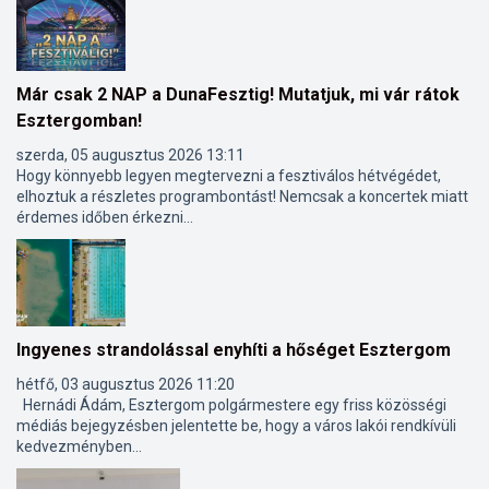
Már csak 2 NAP a DunaFesztig! Mutatjuk, mi vár rátok
Esztergomban!
szerda, 05 augusztus 2026 13:11
Hogy könnyebb legyen megtervezni a fesztiválos hétvégédet,
elhoztuk a részletes programbontást! Nemcsak a koncertek miatt
érdemes időben érkezni...
Ingyenes strandolással enyhíti a hőséget Esztergom
hétfő, 03 augusztus 2026 11:20
Hernádi Ádám, Esztergom polgármestere egy friss közösségi
médiás bejegyzésben jelentette be, hogy a város lakói rendkívüli
kedvezményben...