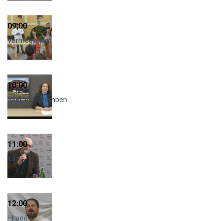
09:00
Vármegyejáró
10:00
Szemtől-Szemben
11:00
Kult
12:00
Híradó