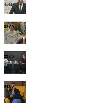
Hit-Élet
02:00
Kult
03:00
Kontúr
04:00
Hit-Élet