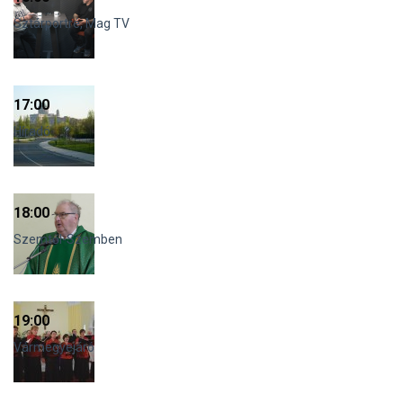
Sztárportré, Mag TV
17:00
Híradó
18:00
Szemtől-Szemben
19:00
Vármegyejáró