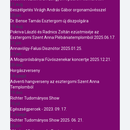
21 aug.
Beszélgetés Virágh András Gábor orgonaművésszel
20 jan.
Dr. Bense Tamás Esztergom új díszpolgára
19 aug.
Pokriva László és Radnics Zoltán ezüstmiséje az
Esztergomi Szent Anna Plébániatemplomból 2025.06.17.
21 jún.
Annavölgy-Falusi Disznótor 2025.01.25.
27 jan.
A Mogyorósbányai Fúvószenekar koncertje 2025.12.21.
30 dec.
Horgászverseny
14 szept.
Adventi hangverseny az esztergomi Szent Anna
Templomból
19 dec.
Richter Tudományos Show
10 júl.
Egészségpercek - 2023. 09. 17.
17 szept.
Richter Tudományos Show 2025. 06. 21.
26 jún.