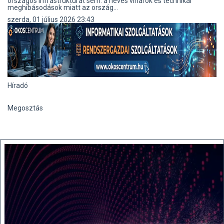
országos infrastruktúrát sem: a heves viharok és technikai
meghibásodások miatt az ország...
szerda, 01 július 2026 23:43
Híradó
Megosztás