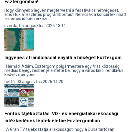
Esztergomban!
Hogy könnyebb legyen megtervezni a fesztiválos hétvégédet,
elhoztuk a részletes programbontást! Nemcsak a koncertek miatt
érdemes időben érkezni...
szerda, 05 augusztus 2026 13:11
Ingyenes strandolással enyhíti a hőséget Esztergom
Hernádi Ádám, Esztergom polgármestere egy friss közösségi
médiás bejegyzésben jelentette be, hogy a város lakói rendkívüli
kedvezményben...
hétfő, 03 augusztus 2026 11:20
Fontos tájékoztatás: Víz- és energiatakarékossági
intézkedések léptek életbe Esztergomban
A Gran TV tájékoztatja a lakosságot, hogy a Duna tartósan