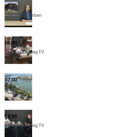
05:00
Szemtől-Szemben
06:00
Sztárportré, Mag TV
07:00
Híradó
08:00
Sztárportré, Mag TV