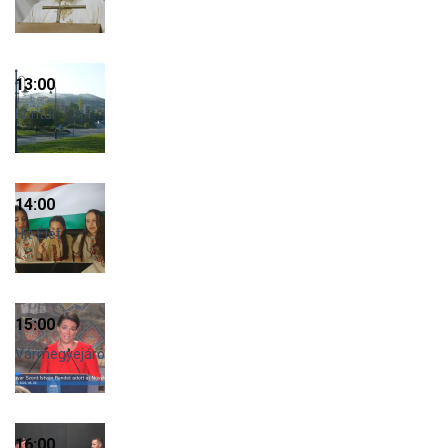
13:00
Kontúr
14:00
Hit-Élet
15:00
Vármegyejáró
16:00