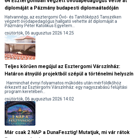
64 Esztergomban végzett óvodapedagógus vette át
diplomáját a Pázmány budapesti diplomaátadóján
Hatvannégy, az esztergomi Óvó- és Tanítóképző Tanszéken
végzett óvodapedagógus hallgató vehette át diplomáját a
Pázmány Péter Katolikus Egyetem...
csütörtök, 06 augusztus 2026 14:25
Teljes körűen megújul az Esztergomi Várszínház:
Határon átnyúló projektből szépül a történelmi helyszín
Harminchat évnyi folyamatos működés után mérföldkőhöz
érkezett az Esztergomi Várszínház: egy nagyszabású felújítási
program keretében...
csütörtök, 06 augusztus 2026 14:02
Már csak 2 NAP a DunaFesztig! Mutatjuk, mi vár rátok