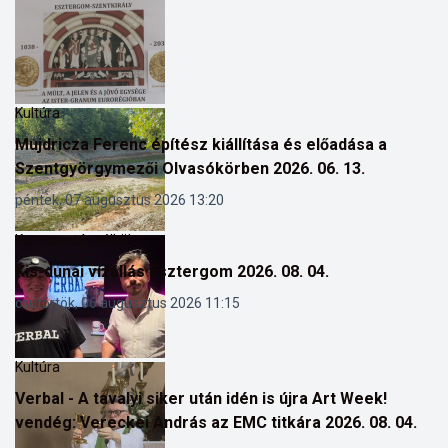
Kultúra
Mujdricza Ferenc építész kiállítása és előadása a
Szentgyörgymezői Olvasókörben 2026. 06. 13.
péntek, 07 augusztus 2026 13:20
Kommentár nélkül
Kis-dunai vízállás Esztergom 2026. 08. 04.
csütörtök, 06 augusztus 2026 11:15
Kultúra
Verbal - A tavalyi siker után idén is újra Art Week!
vendég: Vereckei András az EMC titkára 2026. 08. 04.