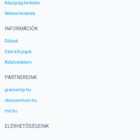
Képújság hirdetés
Webes hirdetés
INFORMÁCIÓK
Rólunk
Szerzői jogok
Adatvédelem
PARTNEREINK
grancomp.hu
okoscentrum.hu
mti.hu
ELÉRHETŐSÉGEINK