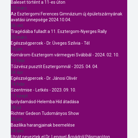
Baleset történt a 11-es úton
27 márc.
Az Esztergomi Ferences Gimnázium új épületszárnyának
avatási ünnepsége 2024.10.04.
06 okt.
Tragédiába fulladt a 11. Esztergom-Nyerges Rally
20 márc.
Egészségpercek - Dr. Üveges Szilvia - Tél
15 jan.
Komárom-Esztergom vármegyei Svábbál - 2024. 02. 10.
21 febr.
Tűzvész pusztít Esztergomnál - 2025. 04. 04.
04 ápr.
Egészségpercek - Dr. Jánosi Olivér
14 febr.
Szentmise - Letkés - 2023. 09. 10.
11 szept.
Ipolydamásd-Helemba Híd átadása
28 júl.
Richter Gedeon Tudományos Show
25 jún.
Bazilika harangjainak beemelése
04 dec.
Utcát neveztek el Dr. Lengyel Árpádról Pilismaróton