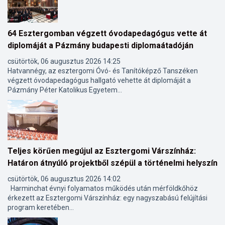
64 Esztergomban végzett óvodapedagógus vette át
diplomáját a Pázmány budapesti diplomaátadóján
csütörtök, 06 augusztus 2026 14:25
Hatvannégy, az esztergomi Óvó- és Tanítóképző Tanszéken
végzett óvodapedagógus hallgató vehette át diplomáját a
Pázmány Péter Katolikus Egyetem...
Teljes körűen megújul az Esztergomi Várszínház:
Határon átnyúló projektből szépül a történelmi helyszín
csütörtök, 06 augusztus 2026 14:02
Harminchat évnyi folyamatos működés után mérföldkőhöz
érkezett az Esztergomi Várszínház: egy nagyszabású felújítási
program keretében...