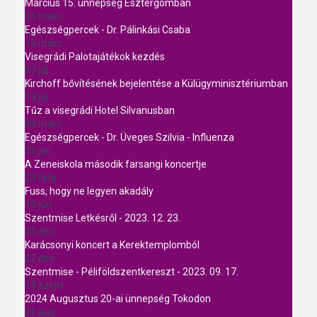
Március 15. ünnepség Esztergomban
16 márc.
Egészségpercek - Dr. Pálinkási Csaba
15 márc.
Visegrádi Palotajátékok kezdés
07 júl.
Kirchoff bővítésének bejelentése a Külügyminisztériumban
19 júl.
Tűz a visegrádi Hotel Silvanusban
09 márc.
Egészségpercek - Dr. Üveges Szilvia - Influenza
31 jan.
A Zeneiskola második farsangi koncertje
23 febr.
Fuss, hogy ne legyen akadály
15 jún.
Szentmise Letkésről - 2023. 12. 23.
25 dec.
Karácsonyi koncert a Kerektemplomból
22 dec.
Szentmise - Péliföldszentkereszt - 2023. 09. 17.
19 szept.
2024 Augusztus 20-ai ünnepség Tokodon
21 aug.