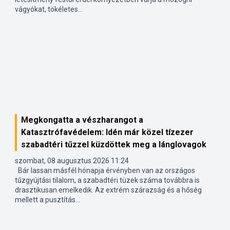
vágyókat, tökéletes...
Megkongatta a vészharangot a
Katasztrófavédelem: Idén már közel tízezer
szabadtéri tűzzel küzdöttek meg a lánglovagok
szombat, 08 augusztus 2026 11:24
Bár lassan másfél hónapja érvényben van az országos
tűzgyújtási tilalom, a szabadtéri tüzek száma továbbra is
drasztikusan emelkedik. Az extrém szárazság és a hőség
mellett a pusztítás...