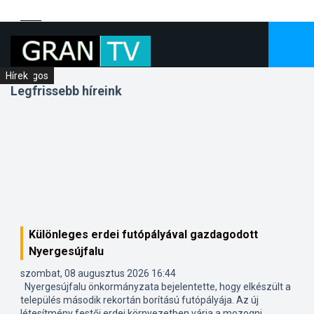
Hírek
Országos
Hírek
Legfrissebb híreink
Különleges erdei futópályával gazdagodott
Nyergesújfalu
szombat, 08 augusztus 2026 16:44
Nyergesújfalu önkormányzata bejelentette, hogy elkészült a
település második rekortán borítású futópályája. Az új
létesítmény festői erdei környezetben várja a mozogni