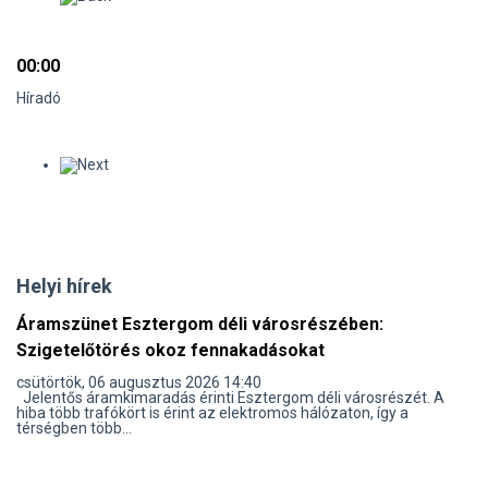
00:00
Híradó
Helyi hírek
Áramszünet Esztergom déli városrészében:
Szigetelőtörés okoz fennakadásokat
csütörtök, 06 augusztus 2026 14:40
Jelentős áramkimaradás érinti Esztergom déli városrészét. A
hiba több trafókört is érint az elektromos hálózaton, így a
térségben több...