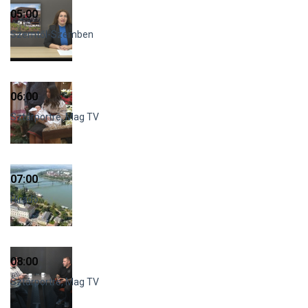
05:00
Szemtől-Szemben
06:00
Sztárportré, Mag TV
07:00
Híradó
08:00
Sztárportré, Mag TV