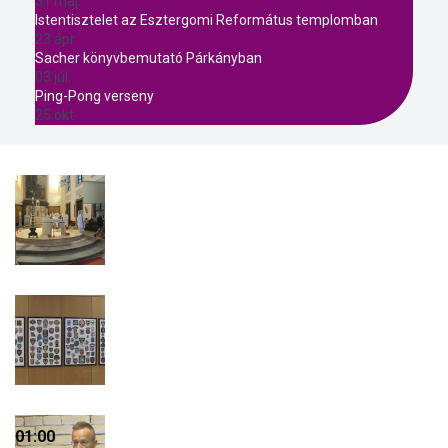
31 máj.
Istentisztelet az Esztergomi Református templomban
23 ápr.
Sacher könyvbemutató Párkányban
03 júl.
Ping-Pong verseny
25 okt.
01:00