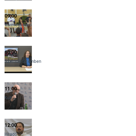
09:00
Vármegyejáró
10:00
Szemtől-Szemben
11:00
Kult
12:00
Híradó