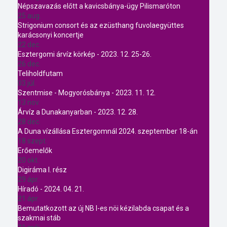
Népszavazás előtt a kavicsbánya-ügy Pilismaróton
25 aug.
Strigonium consort és az ezüsthang fuvolaegyüttes
karácsonyi koncertje
22 dec.
Esztergomi árvíz körkép - 2023. 12. 25-26.
26 dec.
Teliholdfutam
03 júl.
Szentmise - Mogyorósbánya - 2023. 11. 12.
13 nov.
Árvíz a Dunakanyarban - 2023. 12. 28.
28 dec.
A Duna vízállása Esztergomnál 2024. szeptember 18-án
18 szept.
Erőemelők
20 okt.
Digiráma I. rész
29 ápr.
Híradó - 2024. 04. 21.
21 ápr.
Bemutatkozott az új NB I-es nöi kézilabda csapat és a
szakmai stáb