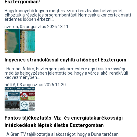
Esztergomban!
Hogy könnyebb legyen megtervezni a fesztiválos hétvégédet,
elhoztuk a részletes programbontást! Nemcsak a koncertek miatt
érdemes időben érkezni...
szerda, 05 augusztus 2026 13:11
Ingyenes strandolással enyhíti a hőséget Esztergom
Hernádi Ádám, Esztergom polgármestere egy friss közösségi
médiás bejegyzésben jelentette be, hogy a város lakói rendkívüli
kedvezményben...
hétfő, 03 augusztus 2026 11:20
Fontos tájékoztatás: Víz- és energiatakarékossági
intézkedések léptek életbe Esztergomban
A Gran TV tájékoztatja a lakosságot, hogy a Duna tartósan