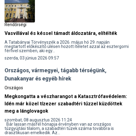
Rendőrségi
Vasvillával és késsel támadt áldozatára, elítélték
A Tatabányai Törvényszék a 2026. május hó 29. napján
megtartott előkészítő ülésen hozott ítéletet azzal az esztergomi
férfivel szemben, aki egy...
szerda, 03 június 2026 09:57
Országos, vármegyei, tágabb térségünk,
Dunakanyar és egyéb hírek
Országos
Megkongatta a vészharangot a Katasztrófavédelem:
Idén már közel tízezer szabadtéri tűzzel küzdöttek
meg a lánglovagok
szombat, 08 augusztus 2026 11:24
Bár lassan másfél hónapja érvényben van az országos
tűzgyújtási tilalom, a szabadtéri tüzek száma továbbra is
drasztikusan emelkedik. Az...