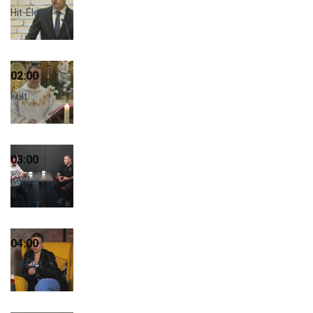
Hit-Élet
02:00
Kult
03:00
Kontúr
04:00
Hit-Élet