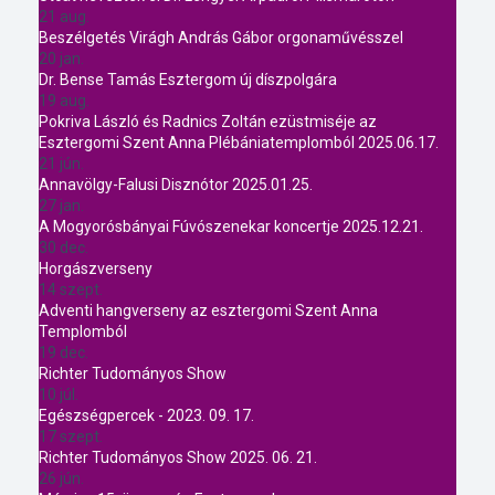
21 aug.
Beszélgetés Virágh András Gábor orgonaművésszel
20 jan.
Dr. Bense Tamás Esztergom új díszpolgára
19 aug.
Pokriva László és Radnics Zoltán ezüstmiséje az
Esztergomi Szent Anna Plébániatemplomból 2025.06.17.
21 jún.
Annavölgy-Falusi Disznótor 2025.01.25.
27 jan.
A Mogyorósbányai Fúvószenekar koncertje 2025.12.21.
30 dec.
Horgászverseny
14 szept.
Adventi hangverseny az esztergomi Szent Anna
Templomból
19 dec.
Richter Tudományos Show
10 júl.
Egészségpercek - 2023. 09. 17.
17 szept.
Richter Tudományos Show 2025. 06. 21.
26 jún.