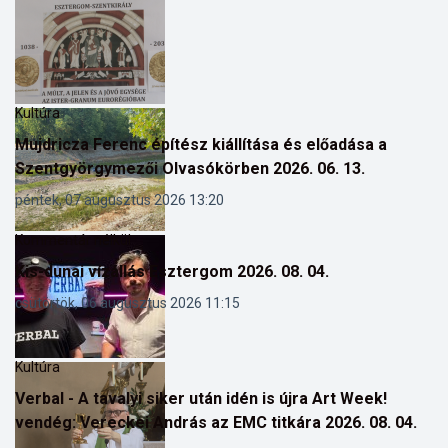
Kultúra
Mujdricza Ferenc építész kiállítása és előadása a
Szentgyörgymezői Olvasókörben 2026. 06. 13.
péntek, 07 augusztus 2026 13:20
Kommentár nélkül
Kis-dunai vízállás Esztergom 2026. 08. 04.
csütörtök, 06 augusztus 2026 11:15
Kultúra
Verbal - A tavalyi siker után idén is újra Art Week!
vendég: Vereckei András az EMC titkára 2026. 08. 04.