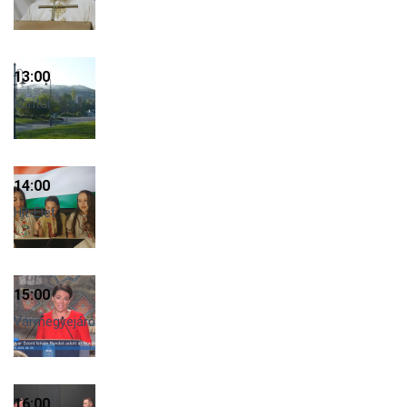
13:00
Kontúr
14:00
Hit-Élet
15:00
Vármegyejáró
16:00