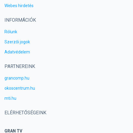
Webes hirdetés
INFORMÁCIÓK
Rólunk
Szerzői jogok
Adatvédelem
PARTNEREINK
grancomp.hu
okoscentrum.hu
mti.hu
ELÉRHETŐSÉGEINK
GRAN TV