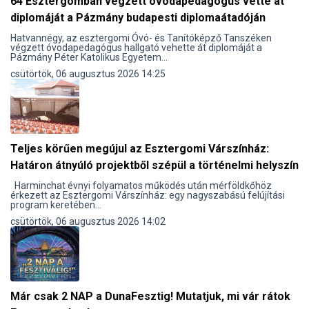
64 Esztergomban végzett óvodapedagógus vette át
diplomáját a Pázmány budapesti diplomaátadóján
Hatvannégy, az esztergomi Óvó- és Tanítóképző Tanszéken
végzett óvodapedagógus hallgató vehette át diplomáját a
Pázmány Péter Katolikus Egyetem...
csütörtök, 06 augusztus 2026 14:25
Teljes körűen megújul az Esztergomi Várszínház:
Határon átnyúló projektből szépül a történelmi helyszín
Harminchat évnyi folyamatos működés után mérföldkőhöz
érkezett az Esztergomi Várszínház: egy nagyszabású felújítási
program keretében...
csütörtök, 06 augusztus 2026 14:02
Már csak 2 NAP a DunaFesztig! Mutatjuk, mi vár rátok