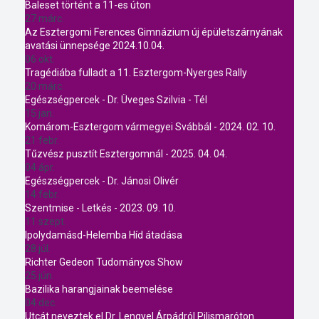
Baleset történt a 11-es úton
27 márc.
Az Esztergomi Ferences Gimnázium új épületszárnyának
avatási ünnepsége 2024.10.04.
06 okt.
Tragédiába fulladt a 11. Esztergom-Nyerges Rally
20 márc.
Egészségpercek - Dr. Üveges Szilvia - Tél
15 jan.
Komárom-Esztergom vármegyei Svábbál - 2024. 02. 10.
21 febr.
Tűzvész pusztít Esztergomnál - 2025. 04. 04.
04 ápr.
Egészségpercek - Dr. Jánosi Olivér
14 febr.
Szentmise - Letkés - 2023. 09. 10.
11 szept.
Ipolydamásd-Helemba Híd átadása
28 júl.
Richter Gedeon Tudományos Show
25 jún.
Bazilika harangjainak beemelése
04 dec.
Utcát neveztek el Dr. Lengyel Árpádról Pilismaróton