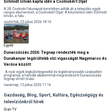
Schmidt István kapta idén a Csolnokért Díjat
A 28. Csolnoki Falunapok keretében adták át a település egyik
rangos elismerését, a Csolnokért Díjat. A kitüntetést idén Schmidt
István, a falu...
csütörtök, 23 július 2026 18:16
Egyéb
Dunacsúszás 2026: Tegnap rendezték meg a
Dunakanyar legőrültebb vízi vigasságát Nagymaros és
Verőce között
A nyár egyik legkülönlegesebb és leglátványosabb szabadtéri
programja, a hatodik alkalommal megrendezett Dunacsúszás
tegnap ismét óriási...
vasárnap, 12 július 2026 11:16
Gazdaság, Blog, Sport, Kultúra, Egészségügy és
televíziónkról hírek
Gran TV