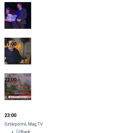
20:00
Hit-Élet
21:00
Kult
22:00
Kontúr
23:00
Sztárportré, Mag TV