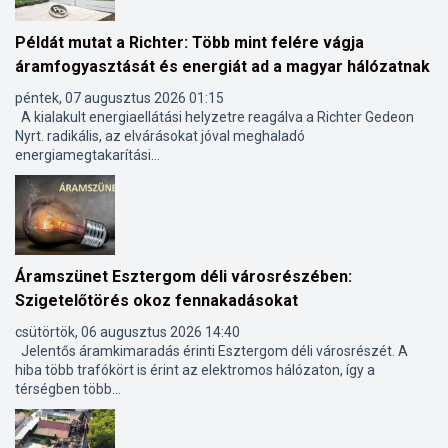
Példát mutat a Richter: Több mint felére vágja
áramfogyasztását és energiát ad a magyar hálózatnak
péntek, 07 augusztus 2026 01:15
A kialakult energiaellátási helyzetre reagálva a Richter Gedeon
Nyrt. radikális, az elvárásokat jóval meghaladó
energiamegtakarítási...
Áramszünet Esztergom déli városrészében:
Szigetelőtörés okoz fennakadásokat
csütörtök, 06 augusztus 2026 14:40
Jelentős áramkimaradás érinti Esztergom déli városrészét. A
hiba több trafókört is érint az elektromos hálózaton, így a
térségben több...