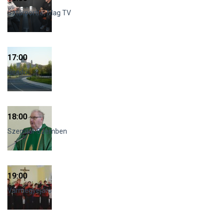
Sztárportré, Mag TV
17:00
Híradó
18:00
Szemtől-Szemben
19:00
Vármegyejáró