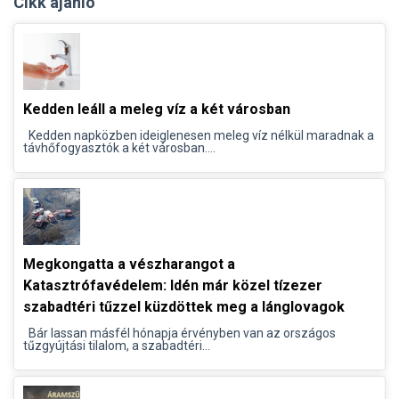
Cikk ajánló
Kedden leáll a meleg víz a két városban
Kedden napközben ideiglenesen meleg víz nélkül maradnak a
távhőfogyasztók a két városban....
Megkongatta a vészharangot a
Katasztrófavédelem: Idén már közel tízezer
szabadtéri tűzzel küzdöttek meg a lánglovagok
Bár lassan másfél hónapja érvényben van az országos
tűzgyújtási tilalom, a szabadtéri...