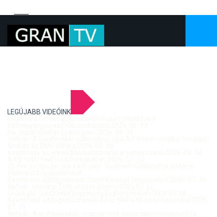
LEGÚJABB VIDEÓINK
Mujdricza Ferenc építész kiállítása és előadása a
Szentgyörgymezői Olvasókörben 2026. 06. 13.
Kis-dunai vízállás Esztergom 2026. 08. 04.
Verbal - A tavalyi siker után idén is újra Art Week! vendég: Vereckei
András az EMC titkára 2026. 08. 04.
Szentmise a Letkési Mennybemenetel templomból 2026. 08. 02.
A 68. hídőr kiállítása Párkányban 2026. 07. 30.
25 éve ért össze újra a két part: Történelmi pillanatok a Mária
Valéria híd újjáépítéséről
Szentmise a Nagymarosi Szent Kereszt templomból 2026. 07. 26.
Verbal - vendég: Tóth József Citrom 2026.07.27.
Országos gördeszka bajnokság Esztergomban 2026.07.18.
Szentmise a Mogyorósbányai Szűz Mária Neve templomból 2026.
07. 19.
Verbal - A leghitelesebb magyar rock-blues hang tolmácsolója,