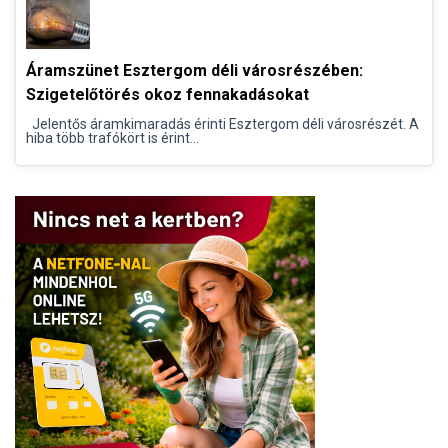
Áramszünet Esztergom déli városrészében:
Szigetelőtörés okoz fennakadásokat
Jelentős áramkimaradás érinti Esztergom déli városrészét. A
hiba több trafókört is érint...