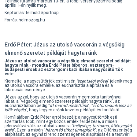
Teliholdfutamra március 10-én, a többi versenyszámra pedig
április 1-én nyílik meg.
Képforrás: telihold Sportnap
Forrás: holmozogj.hu
Erdő Péter: Jézus az utolsó vacsorán a végsőkig
elmenő szeretet példáját hagyta ránk
Jézus az utolsó vacsorán a végsőkig elmenő szeretet példáját
hagyta ránk - mondta Erdő Péter bíboros, esztergom-
budapesti érsek az esztergomi bazilikában nagycsütörtök
este.
Kiemelte, a nagycsütörtök esti misén
"szentségi erővel
" jelenik meg
az utolsó vacsora emléke, az eucharisztia alapítása és a
lábmosás eseménye.
Jézus azzal, hogy az utolsó vacsorán megmosta tanítványai
lábát, a "végsőkig elmenő szeretet példáját hagyta ránk", az
eucharisztiában pedig "
itt marad mellettünk
", "
erőforrásunk lesz az
idők végéig
", hogy legyen erőnk követni példáját és tanítását.
Homíliájában Erdő Péter arról beszélt: a nagycsütörtök esti
szertartás több, mint egy közös emlék felidézése, a misén
jelenvalóvá válik az utolsó vacsora
"mélysége, tartalma, átlényegítő
ereje
". Ezen a misén "
három fő titkot ünneplünk
": az Oltáriszentség
alapítását, az egyházi rend szentségének alapítását és a testvéri