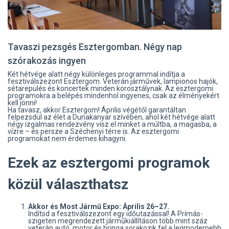
Tavaszi pezsgés Esztergomban. Négy nap
szórakozás ingyen
Két hétvége alatt négy különleges programmal indítja a
fesztiválszezont Esztergom. Veterán járművek, lampionos hajók,
sétarepülés és koncertek minden korosztálynak. Az esztergomi
programokra a belépés mindenhol ingyenes, csak az élményekért
kell jönni!
Ha tavasz, akkor Esztergom! Április végétől garantáltan
felpezsdül az élet a Dunakanyar szívében, ahol két hétvége alatt
négy izgalmas rendezvény visz el minket a múltba, a magasba, a
vízre – és persze a Széchenyi térre is. Az esztergomi
programokat nem érdemes kihagyni.
Ezek az esztergomi programok
közül választhatsz
Akkor és Most Jármű Expo: Április 26–27.
Indítsd a fesztiválszezont egy időutazással! A Prímás-
szigeten megrendezett járműkiállításon több mint száz
veterán autó, motor és bringa sorakozik fel a legmodernebb