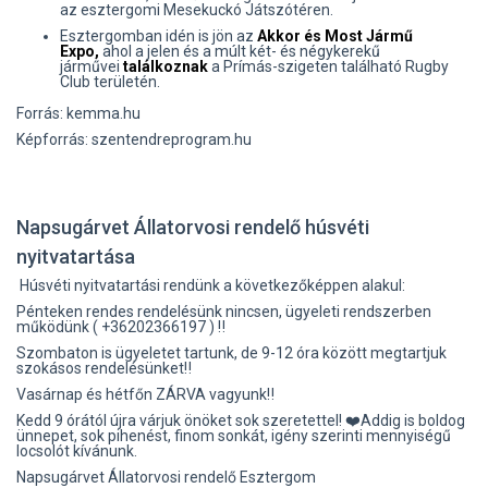
az esztergomi Mesekuckó Játszótéren.
Esztergomban idén is jön az
Akkor és Most Jármű
Expo,
ahol a jelen és a múlt két- és négykerekű
járművei
találkoznak
a Prímás-szigeten található Rugby
Club területén.
Forrás: kemma.hu
Képforrás: szentendreprogram.hu
Napsugárvet Állatorvosi rendelő húsvéti
nyitvatartása
Húsvéti nyitvatartási rendünk a következőképpen alakul:
Pénteken rendes rendelésünk nincsen, ügyeleti rendszerben
működünk ( +36202366197 ) ‼️
Szombaton is ügyeletet tartunk, de 9-12 óra között megtartjuk
szokásos rendelésünket‼️
Vasárnap és hétfőn ZÁRVA vagyunk‼️
Kedd 9 órától újra várjuk önöket sok szeretettel! ❤️Addig is boldog
ünnepet, sok pihenést, finom sonkát, igény szerinti mennyiségű
locsolót kívánunk.
Napsugárvet Állatorvosi rendelő Esztergom