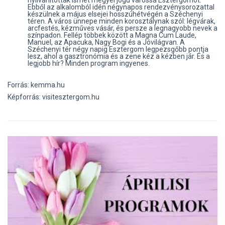
nyilvánították ismét megyei jogú várossá Esztergomot.
Ebből az alkalomból idén négynapos rendezvénysorozattal
készülnek a május elsejei hosszúhétvégén a Széchenyi
téren. A város ünnepe minden korosztálynak szól: légvárak,
arcfestés, kézműves vásár, és persze a legnagyobb nevek a
színpadon. Fellép többek között a Magna Cum Laude,
Manuel, az Apacuka, Nagy Bogi és a Jóvilágvan. A
Széchenyi tér négy napig Esztergom legpezsgőbb pontja
lesz, ahol a gasztronómia és a zene kéz a kézben jár. És a
legjobb hír? Minden program ingyenes.
Forrás: kemma.hu
Képforrás: visitesztergom.hu