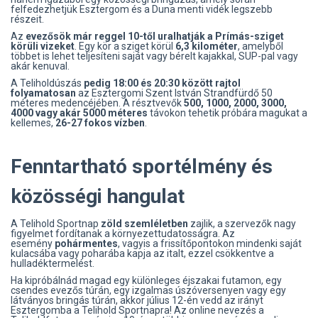
felfedezhetjük Esztergom és a Duna menti vidék legszebb
részeit.
Az
evezősök már reggel 10-től uralhatják a Prímás-sziget
körüli vizeket
. Egy kör a sziget körül
6,3 kilométer
, amelyből
többet is lehet teljesíteni saját vagy bérelt kajakkal, SUP-pal vagy
akár kenuval.
A Teliholdúszás
pedig 18:00 és 20:30 között rajtol
folyamatosan
az Esztergomi Szent István Strandfürdő 50
méteres medencéjében. A résztvevők
500, 1000, 2000, 3000,
4000 vagy akár 5000 méteres
távokon tehetik próbára magukat a
kellemes,
26-27 fokos vízben
.
Fenntartható sportélmény és
közösségi hangulat
A Telihold Sportnap
zöld szemléletben
zajlik, a szervezők nagy
figyelmet fordítanak a környezettudatosságra. Az
esemény
pohármentes
, vagyis a frissítőpontokon mindenki saját
kulacsába vagy poharába kapja az italt, ezzel csökkentve a
hulladéktermelést.
Ha kipróbálnád magad egy különleges éjszakai futamon, egy
csendes evezős túrán, egy izgalmas úszóversenyen vagy egy
látványos bringás túrán, akkor július 12-én vedd az irányt
Esztergomba a Telihold Sportnapra! Az online nevezés a