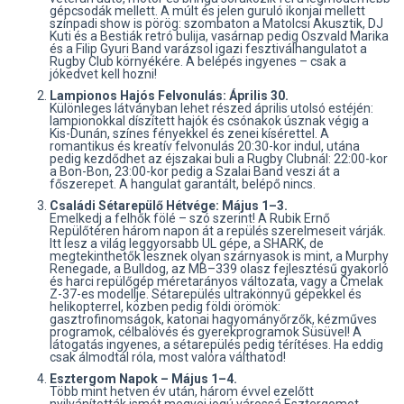
gépcsodák mellett. A múlt és jelen guruló ikonjai mellett
színpadi show is pörög: szombaton a Matolcsi Akusztik, DJ
Kuti és a Bestiák retró bulija, vasárnap pedig Oszvald Marika
és a Filip Gyuri Band varázsol igazi fesztiválhangulatot a
Rugby Club környékére. A belépés ingyenes – csak a
jókedvet kell hozni!
Lampionos Hajós Felvonulás: Április 30.
Különleges látványban lehet részed április utolsó estéjén:
lampionokkal díszített hajók és csónakok úsznak végig a
Kis-Dunán, színes fényekkel és zenei kísérettel. A
romantikus és kreatív felvonulás 20:30-kor indul, utána
pedig kezdődhet az éjszakai buli a Rugby Clubnál: 22:00-kor
a Bon-Bon, 23:00-kor pedig a Szalai Band veszi át a
főszerepet. A hangulat garantált, belépő nincs.
Családi Sétarepülő Hétvége: Május 1–3.
Emelkedj a felhők fölé – szó szerint! A Rubik Ernő
Repülőtéren három napon át a repülés szerelmeseit várják.
Itt lesz a világ leggyorsabb UL gépe, a SHARK, de
megtekinthetők lesznek olyan szárnyasok is mint, a Murphy
Renegade, a Bulldog, az MB–339 olasz fejlesztésű gyakorló
és harci repülőgép méretarányos változata, vagy a Cmelak
Z-37-es modellje. Sétarepülés ultrakönnyű gépekkel és
helikopterrel, közben pedig földi örömök:
gasztrofinomságok, katonai hagyományőrzők, kézműves
programok, célbalövés és gyerekprogramok Süsüvel! A
látogatás ingyenes, a sétarepülés pedig térítéses. Ha eddig
csak álmodtál róla, most valóra válthatod!
Esztergom Napok – Május 1–4.
Több mint hetven év után, három évvel ezelőtt