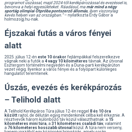
programot úszással, majd 2024-től kerékpározással és evezéssel is,
bevonva a helyi egyesületeket. Ráadásul, ma
már mind a négy
sportág olimpiai Ötpróba pontszerző állomás
, ilyen viszonylag
kevés helyen van az országban.”
– nyilatkozta Érdy Gábor a
holmozogj.hu-nak.
Éjszakai futás a város fényei
alatt
2025. július 12-én
este 10 órakor
fejlámpákkal felszerelkezve
vágnak neki a futók a
4 vagy 10 kilométeres
távnak. Az útvonal
Esztergom történelmi negyedén és a Duna-parti kerékpárúton
vezet végig. Ilyenkor a város fényei és a folyópart különleges
hangulatot teremtenek.
Úszás, evezés és kerékpározás
– Telihold alatt
A Telihold Kerékpáros Túra július 12-én reggel
8 és 10 óra
között
rajtol, de délután egyig mindenkinek célba kell érkeznie. A
résztvevők három különböző táv közül választhatnak: a
15
kilométeres mini túra
, a
31 kilométeres családi táv
, valamint
a
76 kilométeres hosszabb útvonal
közül. A túra nem verseny,
hanem igazából egy közösségi bringázás, amely során