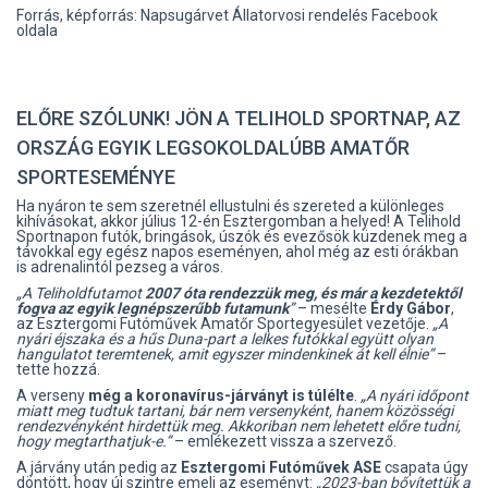
Forrás, képforrás: Napsugárvet Állatorvosi rendelés Facebook
oldala
ELŐRE SZÓLUNK! JÖN A TELIHOLD SPORTNAP, AZ
ORSZÁG EGYIK LEGSOKOLDALÚBB AMATŐR
SPORTESEMÉNYE
Ha nyáron te sem szeretnél ellustulni és szereted a különleges
kihívásokat, akkor július 12-én Esztergomban a helyed! A Telihold
Sportnapon futók, bringások, úszók és evezősök küzdenek meg a
távokkal egy egész napos eseményen, ahol még az esti órákban
is adrenalintól pezseg a város.
„A Teliholdfutamot
2007 óta rendezzük meg, és már a kezdetektől
fogva az egyik legnépszerűbb futamunk
”
– mesélte
Érdy Gábor
,
az Esztergomi Futóművek Amatőr Sportegyesület vezetője.
„A
nyári éjszaka és a hűs Duna-part a lelkes futókkal együtt olyan
hangulatot teremtenek, amit egyszer mindenkinek át kell élnie”
–
tette hozzá.
A verseny
még a koronavírus-járványt is túlélte
.
„A nyári időpont
miatt meg tudtuk tartani, bár nem versenyként, hanem közösségi
rendezvényként hirdettük meg. Akkoriban nem lehetett előre tudni,
hogy megtarthatjuk-e.”
– emlékezett vissza a szervező.
A járvány után pedig az
Esztergomi Futóművek ASE
csapata úgy
döntött, hogy új szintre emeli az eseményt:
„2023-ban bővítettük a