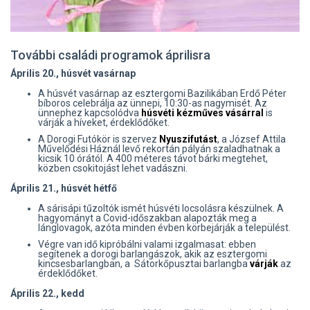
További családi programok áprilisra
Április 20., húsvét vasárnap
A húsvét vasárnap az esztergomi Bazilikában Erdő Péter
bíboros celebrálja az ünnepi, 10:30-as nagymisét. Az
ünnephez kapcsolódva
húsvéti kézműves vásárral
is
várják a híveket, érdeklődőket.
A Dorogi Futókör is szervez
Nyuszifutást
, a József Attila
Művelődési Háznál levő rekortán pályán szaladhatnak a
kicsik 10 órától. A 400 méteres távot bárki megtehet,
közben csokitojást lehet vadászni.
Április 21., húsvét hétfő
A sárisápi tűzoltók ismét húsvéti locsolásra készülnek. A
hagyományt a Covid-időszakban alapozták meg a
lánglovagok, azóta minden évben körbejárják a települést.
Végre van idő kipróbálni valami izgalmasat: ebben
segítenek a dorogi barlangászok, akik az esztergomi
kincsesbarlangban, a Sátorkőpusztai barlangba
várják
az
érdeklődőket.
Április 22., kedd