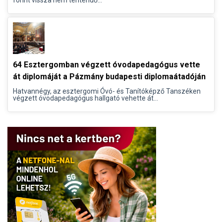
64 Esztergomban végzett óvodapedagógus vette
át diplomáját a Pázmány budapesti diplomaátadóján
Hatvannégy, az esztergomi Óvó- és Tanítóképző Tanszéken
végzett óvodapedagógus hallgató vehette át...