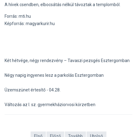
A hívek csendben, elbocsátás nélkül távoztak a templomból.
Forrás: mti.hu
Képforrás: magyarkurir.hu
Két hétvége, négy rendezvény – Tavaszi pezsgés Esztergomban
Négy napig ingyenes lesz a parkolás Esztergomban
Üzemszünet értesítő - 04.28.
Változás az I. sz. gyermekháziorvosi körzetben
Első
Előző
Tovább
Utolsó