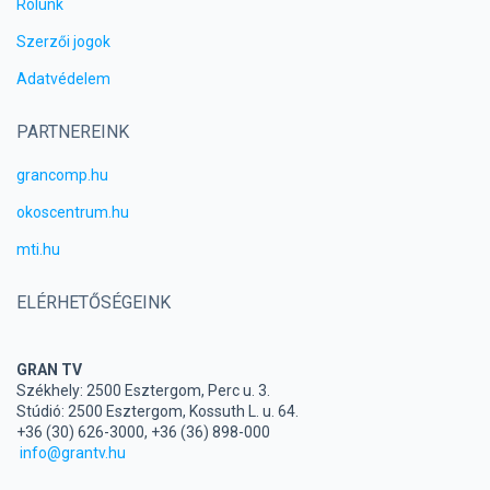
Rólunk
Szerzői jogok
Adatvédelem
PARTNEREINK
grancomp.hu
okoscentrum.hu
mti.hu
ELÉRHETŐSÉGEINK
GRAN TV
Székhely: 2500 Esztergom, Perc u. 3.
Stúdió: 2500 Esztergom, Kossuth L. u. 64.
+36 (30) 626-3000, +36 (36) 898-000
info@grantv.hu