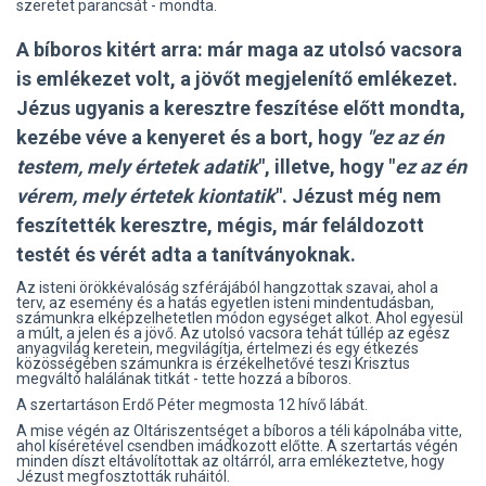
szeretet parancsát - mondta.
A bíboros kitért arra: már maga az utolsó vacsora
is emlékezet volt, a jövőt megjelenítő emlékezet.
Jézus ugyanis a keresztre feszítése előtt mondta,
kezébe véve a kenyeret és a bort, hogy
"ez az én
testem, mely értetek adatik
", illetve, hogy "
ez az én
vérem, mely értetek kiontatik
". Jézust még nem
feszítették keresztre, mégis, már feláldozott
testét és vérét adta a tanítványoknak.
Az isteni örökkévalóság szférájából hangzottak szavai, ahol a
terv, az esemény és a hatás egyetlen isteni mindentudásban,
számunkra elképzelhetetlen módon egységet alkot. Ahol egyesül
a múlt, a jelen és a jövő. Az utolsó vacsora tehát túllép az egész
anyagvilág keretein, megvilágítja, értelmezi és egy étkezés
közösségében számunkra is érzékelhetővé teszi Krisztus
megváltó halálának titkát - tette hozzá a bíboros.
A szertartáson Erdő Péter megmosta 12 hívő lábát.
A mise végén az Oltáriszentséget a bíboros a téli kápolnába vitte,
ahol kíséretével csendben imádkozott előtte. A szertartás végén
minden díszt eltávolítottak az oltárról, arra emlékeztetve, hogy
Jézust megfosztották ruháitól.