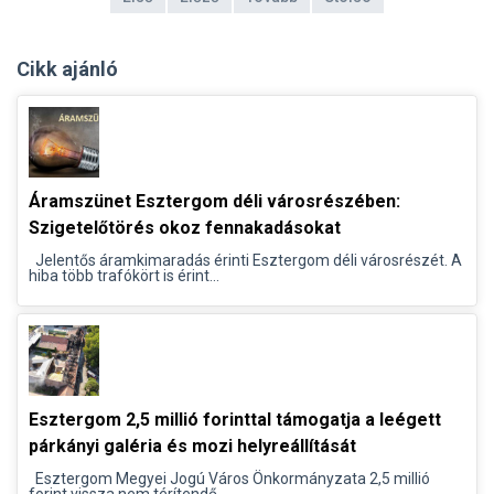
Cikk ajánló
Áramszünet Esztergom déli városrészében:
Szigetelőtörés okoz fennakadásokat
Jelentős áramkimaradás érinti Esztergom déli városrészét. A
hiba több trafókört is érint...
Esztergom 2,5 millió forinttal támogatja a leégett
párkányi galéria és mozi helyreállítását
Esztergom Megyei Jogú Város Önkormányzata 2,5 millió
forint vissza nem térítendő...