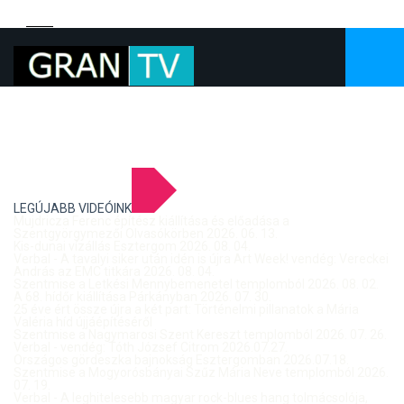
LEGÚJABB VIDEÓINK
Mujdricza Ferenc építész kiállítása és előadása a
Szentgyörgymezői Olvasókörben 2026. 06. 13.
Kis-dunai vízállás Esztergom 2026. 08. 04.
Verbal - A tavalyi siker után idén is újra Art Week! vendég: Vereckei
András az EMC titkára 2026. 08. 04.
Szentmise a Letkési Mennybemenetel templomból 2026. 08. 02.
A 68. hídőr kiállítása Párkányban 2026. 07. 30.
25 éve ért össze újra a két part: Történelmi pillanatok a Mária
Valéria híd újjáépítéséről
Szentmise a Nagymarosi Szent Kereszt templomból 2026. 07. 26.
Verbal - vendég: Tóth József Citrom 2026.07.27.
Országos gördeszka bajnokság Esztergomban 2026.07.18.
Szentmise a Mogyorósbányai Szűz Mária Neve templomból 2026.
07. 19.
Verbal - A leghitelesebb magyar rock-blues hang tolmácsolója,