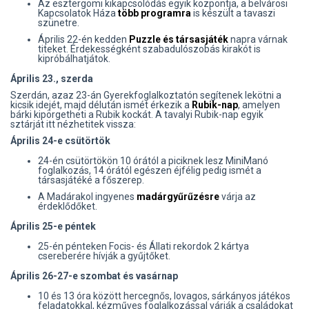
Az esztergomi kikapcsolódás egyik központja, a belvárosi
Kapcsolatok Háza
több programra
is készült a tavaszi
szünetre.
Április 22-én kedden
Puzzle és társasjáték
napra várnak
titeket. Érdekességként szabadulószobás kirakót is
kipróbálhatjátok.
Április 23., szerda
Szerdán, azaz 23-án Gyerekfoglalkoztatón segítenek lekötni a
kicsik idejét, majd délután ismét érkezik a
Rubik-nap
, amelyen
bárki kipörgetheti a Rubik kockát. A tavalyi Rubik-nap egyik
sztárját itt nézhetitek vissza:
Április 24-e csütörtök
24-én csütörtökön 10 órától a piciknek lesz MiniManó
foglalkozás, 14 órától egészen éjfélig pedig ismét a
társasjátéké a főszerep.
A Madárakol ingyenes
madárgyűrűzésre
várja az
érdeklődőket.
Április 25-e péntek
25-én pénteken Focis- és Állati rekordok 2 kártya
csereberére hívják a gyűjtőket.
Április 26-27-e szombat és vasárnap
10 és 13 óra között hercegnős, lovagos, sárkányos játékos
feladatokkal, kézműves foglalkozással várják a családokat