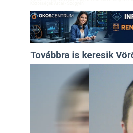
Közösségek Arcai - Szőgyén
Továbbra is keresik Vör