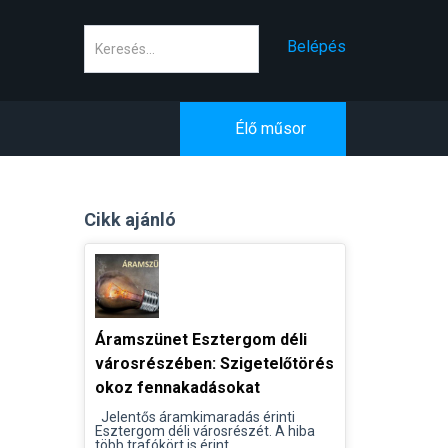
Keresés
Belépés
Élő műsor
Cikk ajánló
Áramszünet Esztergom déli
városrészében: Szigetelőtörés
okoz fennakadásokat
Jelentős áramkimaradás érinti
Esztergom déli városrészét. A hiba
több trafókört is érint...