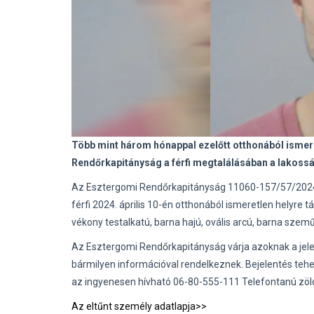
Több mint három hónappal ezelőtt otthonából ismere
Rendőrkapitányság a férfi megtalálásában a lakossá
Az Esztergomi Rendőrkapitányság 11060-157/57/2024. 
férfi 2024. április 10-én otthonából ismeretlen helyre
vékony testalkatú, barna hajú, ovális arcú, barna szem
Az Esztergomi Rendőrkapitányság várja azoknak a jelen
bármilyen információval rendelkeznek. Bejelentés teh
az ingyenesen hívható 06-80-555-111 Telefontanú zöl
Az eltűnt személy adatlapja>>