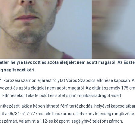
tlen helyre távozott és azóta életjelet nem adott magáról. Az Eszt
g segítségét kéri.
körözési számon eljárást folytat Vörös Szabolcs eltűnése kapcsán. A
 távozott és azóta életjelet nem adott magáról. Az eltűnt személy 175 
ű. Eltűnésekor fekete pólót és sötét színű munkásnadrágot viselt.
tkezését, akik a képen látható férfi tartózkodási helyével kapcsolatba
ető a 06/34-517-777-es telefonszámon, illetve névtelenség megőrzése 
dszámán, valamint a 112-es központi segélyhívó telefonszámon.