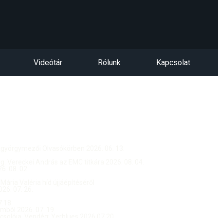
Videótár
Rólunk
Kapcsolat
ntgyörgymezői Olvasókörben 2026. 06. 13.
dég: Vereckei András az EMC titkára 2026. 08. 04.
. 08. 02.
 Mária Valéria híd újjáépítéséről
26. 07. 26.
.18.
ból 2026. 07. 19.
csolója, Vendég: Yerblues 2026.07.20.