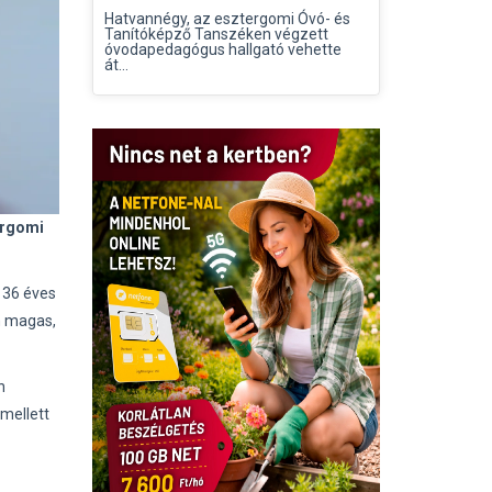
Hatvannégy, az esztergomi Óvó- és
Tanítóképző Tanszéken végzett
óvodapedagógus hallgató vehette
át...
ergomi
 36 éves
cm magas,
n
mellett