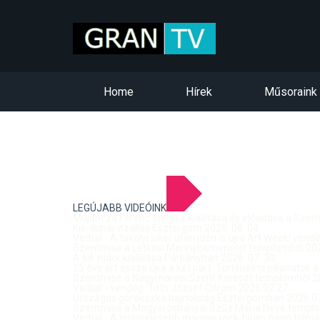
Home
Hírek
Műsoraink
LEGÚJABB VIDEÓINK
Mujdricza Ferenc építész kiállítása és előadása a Sze
Kis-dunai vízállás Esztergom 2026. 08. 04.
Verbal - A tavalyi siker után idén is újra Art Week! ven
Szentmise a Letkési Mennybemenetel templomból 2026
A 68. hídőr kiállítása Párkányban 2026. 07. 30.
25 éve ért össze újra a két part: Történelmi pillanatok a
Szentmise a Nagymarosi Szent Kereszt templomból 20
Verbal - vendég: Tóth József Citrom 2026.07.27.
Országos gördeszka bajnokság Esztergomban 2026.07
Szentmise a Mogyorósbányai Szűz Mária Neve templom
Verbal - A leghitelesebb magyar rock-blues hang tolmá