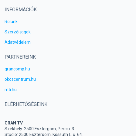
INFORMÁCIÓK
Rólunk
Szerzői jogok
Adatvédelem
PARTNEREINK
grancomp.hu
okoscentrum.hu
mti.hu
ELÉRHETŐSÉGEINK
GRAN TV
Székhely: 2500 Esztergom, Perc u. 3.
Stúdió: 2500 Esztergom, Kossuth L. u. 64.