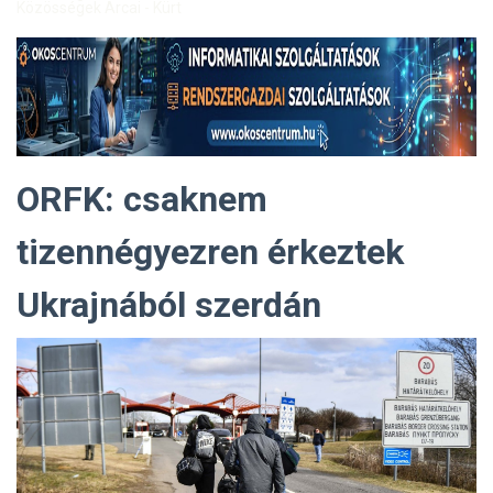
Közösségek Arcai - Kürt
ORFK: csaknem
tizennégyezren érkeztek
Ukrajnából szerdán