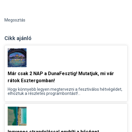
Megosztás
Cikk ajánló
Már csak 2 NAP a DunaFesztig! Mutatjuk, mi vár
rátok Esztergomban!
Hogy könnyebb legyen megtervezni a fesztiválos hétvégédet,
elhoztuk a részletes programbontást!...
Ingyenes strandolással enyhíti a hőséget