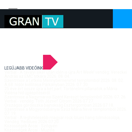
LEGÚJABB VIDEÓINK
Verbal - A tavalyi siker után idén is újra Art Week! vendég: Vereckei
András az EMC titkára 2026. 08. 04.
Szentmise a Letkési Mennybemenetel templomból 2026. 08. 02.
A 68. hídőr kiállítása Párkányban 2026. 07. 30.
25 éve ért össze újra a két part: Történelmi pillanatok a Mária
Valéria híd újjáépítéséről
Szentmise a Nagymarosi Szent Kereszt templomból 2026. 07. 26.
Verbal - vendég: Tóth József Citrom 2026.07.27.
Országos gördeszka bajnokság Esztergomban 2026.07.18.
Szentmise a Mogyorósbányai Szűz Mária Neve templomból 2026.
07. 19.
Verbal - A leghitelesebb magyar rock-blues hang tolmácsolója,
Vendég: Yerblues 2026.07.20.
Közösségek Arcai - Szőgyén
Közösségek Arcai - Muzsla