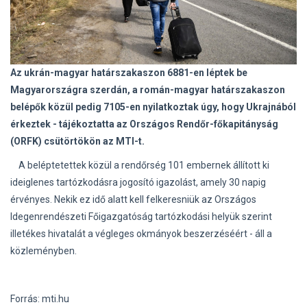
Az ukrán-magyar határszakaszon 6881-en léptek be
Magyarországra szerdán, a román-magyar határszakaszon
belépők közül pedig 7105-en nyilatkoztak úgy, hogy Ukrajnából
érkeztek - tájékoztatta az Országos Rendőr-főkapitányság
(ORFK) csütörtökön az MTI-t.
A beléptetettek közül a rendőrség 101 embernek állított ki
ideiglenes tartózkodásra jogosító igazolást, amely 30 napig
érvényes. Nekik ez idő alatt kell felkeresniük az Országos
Idegenrendészeti Főigazgatóság tartózkodási helyük szerint
illetékes hivatalát a végleges okmányok beszerzéséért - áll a
közleményben.
Forrás: mti.hu