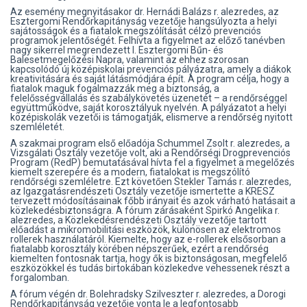
Az esemény megnyitásakor dr. Hernádi Balázs r. alezredes, az
Esztergomi Rendőrkapitányság vezetője hangsúlyozta a helyi
sajátosságok és a fiatalok megszólítását célzó prevenciós
programok jelentőségét. Felhívta a figyelmet az előző tanévben
nagy sikerrel megrendezett I. Esztergomi Bűn- és
Balesetmegelőzési Napra, valamint az ehhez szorosan
kapcsolódó új középiskolai prevenciós pályázatra, amely a diákok
kreativitására és saját látásmódjára épít. A program célja, hogy a
fiatalok maguk fogalmazzák meg a biztonság, a
felelősségvállalás és szabálykövetés üzenetét – a rendőrséggel
együttműködve, saját korosztályuk nyelvén. A pályázatot a helyi
középiskolák vezetői is támogatják, elismerve a rendőrség nyitott
szemléletét.
A szakmai program első előadója Schummel Zsolt r. alezredes, a
Vizsgálati Osztály vezetője volt, aki a Rendőrségi Drogprevenciós
Program (RedP) bemutatásával hívta fel a figyelmet a megelőzés
kiemelt szerepére és a modern, fiatalokat is megszólító
rendőrségi szemléletre. Ezt követően Stekler Tamás r. alezredes,
az Igazgatásrendészeti Osztály vezetője ismertette a KRESZ
tervezett módosításainak főbb irányait és azok várható hatásait a
közlekedésbiztonságra. A fórum zárásaként Spirkó Angelika r.
alezredes, a Közlekedésrendészeti Osztály vezetője tartott
előadást a mikromobilitási eszközök, különösen az elektromos
rollerek használatáról. Kiemelte, hogy az e-rollerek elsősorban a
fiatalabb korosztály körében népszerűek, ezért a rendőrség
kiemelten fontosnak tartja, hogy ők is biztonságosan, megfelelő
eszközökkel és tudás birtokában közlekedve vehessenek részt a
forgalomban.
A fórum végén dr. Bolehradsky Szilveszter r. alezredes, a Dorogi
Rendőrkapitányság vezetője vonta le a legfontosabb