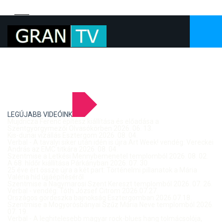
LEGÚJABB VIDEÓINK
Mujdricza Ferenc építész kiállítása és előadása a
Szentgyörgymezői Olvasókörben 2026. 06. 13.
Kis-dunai vízállás Esztergom 2026. 08. 04.
Verbal - A tavalyi siker után idén is újra Art Week! vendég: Vereckei
András az EMC titkára 2026. 08. 04.
Szentmise a Letkési Mennybemenetel templomból 2026. 08. 02.
A 68. hídőr kiállítása Párkányban 2026. 07. 30.
25 éve ért össze újra a két part: Történelmi pillanatok a Mária
Valéria híd újjáépítéséről
Szentmise a Nagymarosi Szent Kereszt templomból 2026. 07. 26.
Verbal - vendég: Tóth József Citrom 2026.07.27.
Országos gördeszka bajnokság Esztergomban 2026.07.18.
Szentmise a Mogyorósbányai Szűz Mária Neve templomból 2026.
07. 19.
Verbal - A leghitelesebb magyar rock-blues hang tolmácsolója,