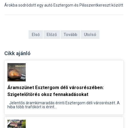
Árokba sodródott egy autó Esztergom és Pilisszentkereszt között
Első
Előző
Tovább
Utolsó
Cikk ajánló
Áramszünet Esztergom déli városrészében:
Szigetelőtörés okoz fennakadásokat
Jelentős áramkimaradás érinti Esztergom déli városrészét. A
hiba több trafókört is érint...