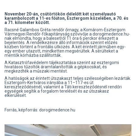
November 20-án, csütörtökön délelőtt két személyautó
karambolozott a 11-es főúton, Esztergom közelében, a 70. és
a 71. kilométer között.
Racsné Galambos Gréta rendőr őrnagy, a Komárom-Esztergom
Vármegyei Rendőr-főkapitányság szóvivője a dorogimedence.hu-
nak elmondta, hogy a balesetről 11 óra 6 perckor érkezett a
bejelentés. A rendelkezésre álló információk szerint előzés
közben történt a frontális ütközés. A két érintett járműben egy-
egy ember utazott, mindketten megsérültek. A sérülteket a
mentők kórházba szállították.
A Katasztrófavédelem tájékoztatása szerint az esztergomi
hivatásos tűzoltók áramtalanították a gépkocsikat, és
megkezdték a műszaki mentést.
A hatóságok az érintett útszakaszt teljes szélességében lezárták.
Esztergom-Kertváros irányába a 11–117-es út
kereszteződésénél, valamint a Táti kereszteződésnél rendőri
egységek segítik a forgalom terelését és az útszakasz
elkerülését.
Forrás, képforrás: dorogimedence.hu