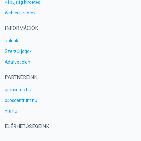
Képújság hirdetés
Webes hirdetés
INFORMÁCIÓK
Rólunk
Szerzői jogok
Adatvédelem
PARTNEREINK
grancomp.hu
okoscentrum.hu
mti.hu
ELÉRHETŐSÉGEINK