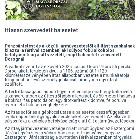
Ittasan szenvedett balesetet
Pénzbüntetést és a közúti járművezetéstől eltiltást szabhatnak
ki azzal a férfivel szemben, aki súlyos fokú alkoholos
befolyásoltság alatt vezetett, majd balesetet szenvedett
Dorognál.
A vádirat szerint az elkövető 2025. június 16-án 19 óra 55 perckor
Dorog lakott területén kívül, a 1106. számú út 1+129
kilóméterszelvényében ittas állapotban vezette a munkáltatója
tulajdonában lévő személygépkocsit, amelyben egy utast
szállított.
A férfi ittasságából adódó figyelmetlensége miatt egy balra ívelő
útkanyarulatban az úttestről jobbra lehaladt, és 50 métert haladva
a bokros, fás partoldalon, egy drótkerítést kidöntve, felborulva
nyerte el a baleseti véghelyzetét.
Az ittas sofőr és a gépkocsi utasa a balesettel összefüggésben
nyolc napon belül gyógyuló sérüléseket szenvedett. Az elkövető
súlyos fokú alkoholos befolyásoltság alatt állt a járművezetésekor.
Az ittas járművezetés vétsége miatt indult ügyben az Esztergomi
Járási Ügyészség a vádiratban arra tett indítványt, hogy az
Esztergomi Járásbíróság a büntetlen férfival szemben tárgyalás