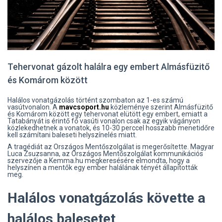
Tehervonat gázolt halálra egy embert Almásfüzitő
és Komárom között
Halálos vonatgázolás történt szombaton az 1-es számú
vasútvonalon. A
mavcsoport.hu
közleménye szerint Almásfüzitő
és Komárom között egy tehervonat elütött egy embert, emiatt a
Tatabányát is érintő fő vasúti vonalon csak az egyik vágányon
közlekedhetnek a vonatok, és 10-30 perccel hosszabb menetidőre
kell számítani baleseti helyszínelés miatt.
A tragédiát az Országos Mentőszolgálat is megerősítette. Magyar
Luca Zsuzsanna, az Országos Mentőszolgálat kommunikációs
szervezője a Kemma.hu megkeresésére elmondta, hogy a
helyszínen a mentők egy ember halálának tényét állapították
meg.
Halálos vonatgázolás követte a
halálos balesetet