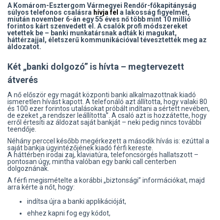
A Komárom-Esztergom Vármegyei Rendőr-főkapitányság
súlyos telefonos csalásra
hívja fel
a lakosság figyelmét,
miután november 6-án egy 55 éves nő több mint 10 millió
forintos kárt szenvedett el. A csalók profi módszereket
vetettek be – banki munkatársnak adták ki magukat,
háttérzajjal, életszerű kommunikációval tévesztették meg az
áldozatot.
Két „banki dolgozó” is hívta – megtervezett
átverés
A nő először egy magát központi banki alkalmazottnak kiadó
ismeretlen hívást kapott. A telefonáló azt állította, hogy valaki 80
és 100 ezer forintos utalásokat próbált indítani a sértett nevében,
de ezeket „a rendszer leállította”. A csaló azt is hozzátette, hogy
erről értesíti az áldozat saját bankját – neki pedig nincs további
teendője.
Néhány perccel később megérkezett a második hívás is: ezúttal a
saját bankja ügyintézőjének kiadó férfi kereste.
A háttérben irodai zaj, klaviatúra, telefoncsörgés hallatszott –
pontosan úgy, mintha valóban egy banki call centerben
dolgoznának.
A férfi megismételte a korábbi „biztonsági” információkat, majd
arra kérte a nőt, hogy:
indítsa újra a banki applikációját,
ehhez kapni fog egy kódot,