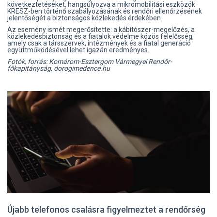
következtetéseket, hangsúlyozva a mikromobilitási eszközök
KRESZ-ben történő szabályozásának és rendőri ellenőrzésének
jelentőségét a biztonságos közlekedés érdekében.
Az esemény ismét megerősítette: a kábítószer-megelőzés, a
közlekedésbiztonság és a fiatalok védelme közös felelősség,
amely csak a társszervek, intézmények és a fiatal generáció
együttműködésével lehet igazán eredményes.
Fotók, forrás: Komárom-Esztergom Vármegyei Rendőr-
főkapitányság, dorogimedence.hu
Újabb telefonos csalásra figyelmeztet a rendőrség