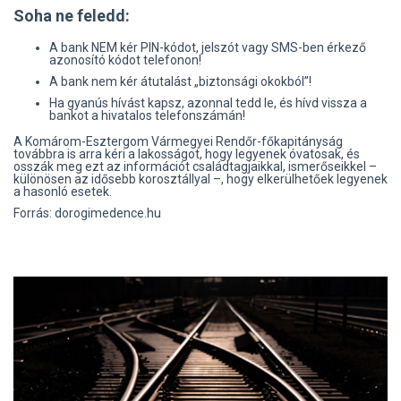
Soha ne feledd:
A bank NEM kér PIN-kódot, jelszót vagy SMS-ben érkező
azonosító kódot telefonon!
A bank nem kér átutalást „biztonsági okokból”!
Ha gyanús hívást kapsz, azonnal tedd le, és hívd vissza a
bankot a hivatalos telefonszámán!
A Komárom-Esztergom Vármegyei Rendőr-főkapitányság
továbbra is arra kéri a lakosságot, hogy legyenek óvatosak, és
osszák meg ezt az információt családtagjaikkal, ismerőseikkel –
különösen az idősebb korosztállyal –, hogy elkerülhetőek legyenek
a hasonló esetek.
Forrás: dorogimedence.hu