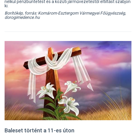
nélkül pénzbüntetést és a közúti járművezetéstől eltiltást szabjon
ki.
Borítókép, forrás: Komárom-Esztergom Vármegyei Főügyészség,
dorogimedence.hu
Baleset történt a 11-es úton