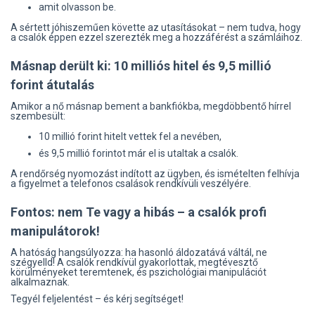
amit olvasson be.
A sértett jóhiszeműen követte az utasításokat – nem tudva, hogy
a csalók éppen ezzel szerezték meg a hozzáférést a számláihoz.
Másnap derült ki: 10 milliós hitel és 9,5 millió
forint átutalás
Amikor a nő másnap bement a bankfiókba, megdöbbentő hírrel
szembesült:
10 millió forint hitelt vettek fel a nevében,
és 9,5 millió forintot már el is utaltak a csalók.
A rendőrség nyomozást indított az ügyben, és ismételten felhívja
a figyelmet a telefonos csalások rendkívüli veszélyére.
Fontos: nem Te vagy a hibás – a csalók profi
manipulátorok!
A hatóság hangsúlyozza: ha hasonló áldozatává váltál, ne
szégyelld! A csalók rendkívül gyakorlottak, megtévesztő
körülményeket teremtenek, és pszichológiai manipulációt
alkalmaznak.
Tegyél feljelentést – és kérj segítséget!