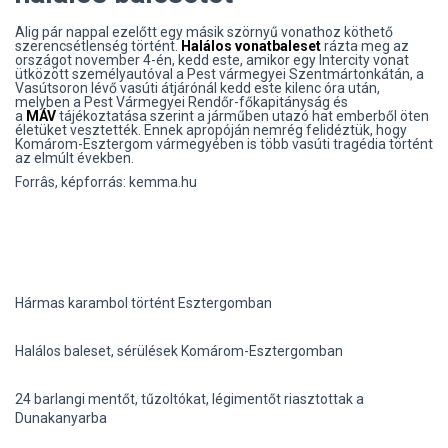
Alig pár nappal ezelőtt egy másik szörnyű vonathoz köthető
szerencsétlenség történt.
Halálos vonatbaleset
rázta meg az
országot november 4-én, kedd este, amikor egy Intercity vonat
ütközött személyautóval a Pest vármegyei Szentmártonkátán, a
Vasútsoron lévő vasúti átjárónál kedd este kilenc óra után,
melyben a Pest Vármegyei Rendőr-főkapitányság és
a
MÁV
tájékoztatása szerint a járműben utazó hat emberből öten
életüket vesztették. Ennek apropóján nemrég felidéztük, hogy
Komárom-Esztergom vármegyében is több vasúti tragédia történt
az elmúlt években.
Forrâs, képforrás: kemma.hu
Hármas karambol történt Esztergomban
Halálos baleset, sérülések Komárom-Esztergomban
24 barlangi mentőt, tűzoltókat, légimentőt riasztottak a
Dunakanyarba