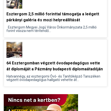
Esztergom 2,5 millió forinttal támogatja a leégett
párkányi galéria és mozi helyreállítását
Esztergom Megyei Jogú Város Önkormányzata 2,5 millió
forint vissza nem térítendő...
64 Esztergomban végzett óvodapedagógus vette
át diplomáját a Pázmány budapesti diplomaátadóján
Hatvannégy, az esztergomi Óvó- és Tanítóképző Tanszéken
végzett óvodapedagógus hallgató vehette át...