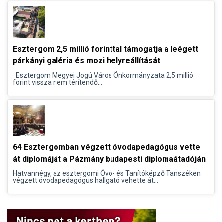
Esztergom 2,5 millió forinttal támogatja a leégett
párkányi galéria és mozi helyreállítását
Esztergom Megyei Jogú Város Önkormányzata 2,5 millió
forint vissza nem térítendő...
64 Esztergomban végzett óvodapedagógus vette
át diplomáját a Pázmány budapesti diplomaátadóján
Hatvannégy, az esztergomi Óvó- és Tanítóképző Tanszéken
végzett óvodapedagógus hallgató vehette át...