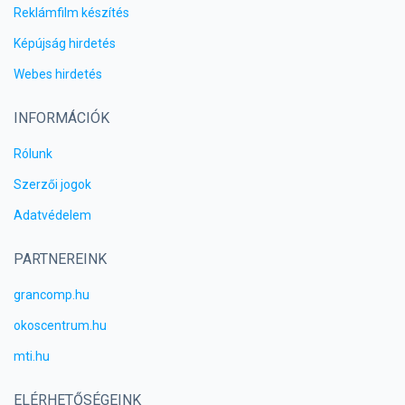
Reklámfilm készítés
Képújság hirdetés
Webes hirdetés
INFORMÁCIÓK
Rólunk
Szerzői jogok
Adatvédelem
PARTNEREINK
grancomp.hu
okoscentrum.hu
mti.hu
ELÉRHETŐSÉGEINK