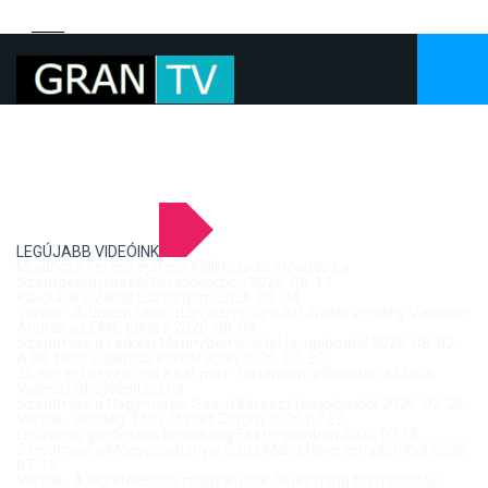
LEGÚJABB VIDEÓINK
Mujdricza Ferenc építész kiállítása és előadása a
Szentgyörgymezői Olvasókörben 2026. 06. 13.
Kis-dunai vízállás Esztergom 2026. 08. 04.
Verbal - A tavalyi siker után idén is újra Art Week! vendég: Vereckei
András az EMC titkára 2026. 08. 04.
Szentmise a Letkési Mennybemenetel templomból 2026. 08. 02.
A 68. hídőr kiállítása Párkányban 2026. 07. 30.
25 éve ért össze újra a két part: Történelmi pillanatok a Mária
Valéria híd újjáépítéséről
Szentmise a Nagymarosi Szent Kereszt templomból 2026. 07. 26.
Verbal - vendég: Tóth József Citrom 2026.07.27.
Országos gördeszka bajnokság Esztergomban 2026.07.18.
Szentmise a Mogyorósbányai Szűz Mária Neve templomból 2026.
07. 19.
Verbal - A leghitelesebb magyar rock-blues hang tolmácsolója,