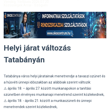
Vendég: Yerblues 2026.07.20.
Közösségek Arcai - Szőgyén
Helyi járat változás
Tatabányán
Tatabánya város helyi járatainak menetrendje a tavaszi szünet és
a húsvéti ünnepi időszakban az alábbiak szerint változik:
⚠️ április 18. – április 27. között munkanapokon a tanítási
szünetben érvényes munkanapi menetrend szerint közlekednek,
⚠️ április 18. - április 21. között a munkaszüneti és ünnepi
menetrendek szerint közlekednek,