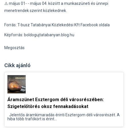
⚠️ május 01- - május 04. között a munkaszüneti és ünnepi
menetrendek szerint közlekednek.
Forrás: T-busz Tatabányai Közlekedési Kft Facebook oldala
Képforrás: boldogujtatabanyan.blog.hu
Megosztás
Cikk ajánló
Áramszünet Esztergom déli városrészében:
Szigetelőtörés okoz fennakadásokat
Jelentős áramkimaradás érinti Esztergom déli városrészét. A
hiba több trafókört is érint...