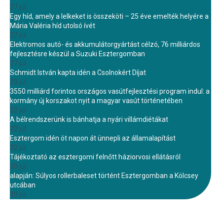
27 júl.
Egy híd, amely a lelkeket is összeköti – 25 éve emelték helyére a
Mária Valéria híd utolsó ívét
27 júl.
Elektromos autó- és akkumulátorgyártást célzó, 76 milliárdos
fejlesztésre készül a Suzuki Esztergomban
27 júl.
Schmidt István kapta idén a Csolnokért Díjat
23 júl.
3550 milliárd forintos országos vasútfejlesztési program indul: a
kormány új korszakot nyit a magyar vasút történetében
22 júl.
A bélrendszerünk is bánhatja a nyári villámdiétákat
22 júl.
Esztergom idén öt napon át ünnepli az államalapítást
22 júl.
Tájékoztató az esztergomi felnőtt háziorvosi ellátásról
20 júl.
alapján: Súlyos rollerbaleset történt Esztergomban a Kölcsey
utcában
20 júl.