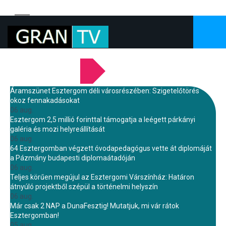
LEGFRISSEBB HÍREINK
Áramszünet Esztergom déli városrészében: Szigetelőtörés
okoz fennakadásokat
06 aug.
Esztergom 2,5 millió forinttal támogatja a leégett párkányi
galéria és mozi helyreállítását
06 aug.
64 Esztergomban végzett óvodapedagógus vette át diplomáját
a Pázmány budapesti diplomaátadóján
06 aug.
Teljes körűen megújul az Esztergomi Várszínház: Határon
átnyúló projektből szépül a történelmi helyszín
06 aug.
Már csak 2 NAP a DunaFesztig! Mutatjuk, mi vár rátok
Esztergomban!
05 aug.