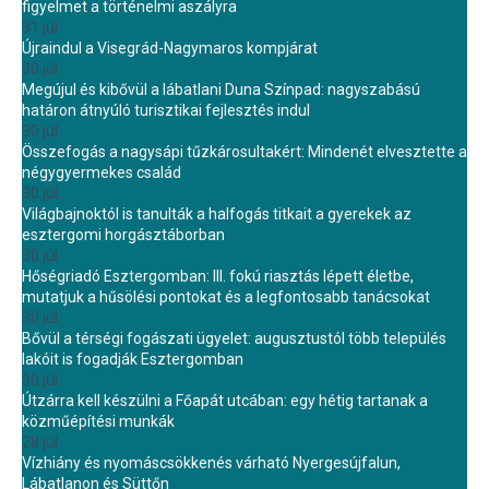
figyelmet a történelmi aszályra
31 júl.
Újraindul a Visegrád-Nagymaros kompjárat
30 júl.
Megújul és kibővül a lábatlani Duna Színpad: nagyszabású
határon átnyúló turisztikai fejlesztés indul
30 júl.
Összefogás a nagysápi tűzkárosultakért: Mindenét elvesztette a
négygyermekes család
30 júl.
Világbajnoktól is tanulták a halfogás titkait a gyerekek az
esztergomi horgásztáborban
30 júl.
Hőségriadó Esztergomban: III. fokú riasztás lépett életbe,
mutatjuk a hűsölési pontokat és a legfontosabb tanácsokat
30 júl.
Bővül a térségi fogászati ügyelet: augusztustól több település
lakóit is fogadják Esztergomban
30 júl.
Útzárra kell készülni a Főapát utcában: egy hétig tartanak a
közműépítési munkák
28 júl.
Vízhiány és nyomáscsökkenés várható Nyergesújfalun,
Lábatlanon és Süttőn