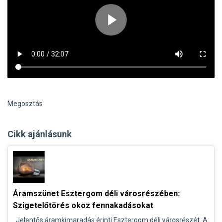
Megosztás
Cikk ajánlásunk
Áramszünet Esztergom déli városrészében:
Szigetelőtörés okoz fennakadásokat
Jelentős áramkimaradás érinti Esztergom déli városrészét. A