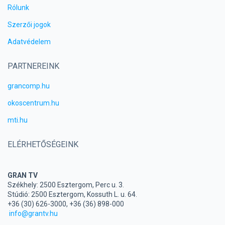
Rólunk
Szerzői jogok
Adatvédelem
PARTNEREINK
grancomp.hu
okoscentrum.hu
mti.hu
ELÉRHETŐSÉGEINK
GRAN TV
Székhely: 2500 Esztergom, Perc u. 3.
Stúdió: 2500 Esztergom, Kossuth L. u. 64.
+36 (30) 626-3000, +36 (36) 898-000
info@grantv.hu