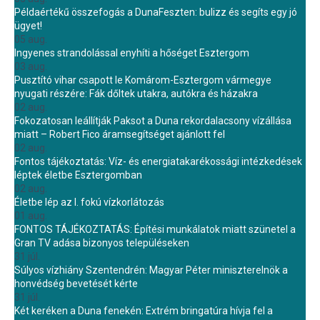
Példaértékű összefogás a DunaFeszten: bulizz és segíts egy jó
ügyet!
05 aug.
Ingyenes strandolással enyhíti a hőséget Esztergom
03 aug.
Pusztító vihar csapott le Komárom-Esztergom vármegye
nyugati részére: Fák dőltek utakra, autókra és házakra
02 aug.
Fokozatosan leállítják Paksot a Duna rekordalacsony vízállása
miatt – Robert Fico áramsegítséget ajánlott fel
02 aug.
Fontos tájékoztatás: Víz- és energiatakarékossági intézkedések
léptek életbe Esztergomban
02 aug.
Életbe lép az I. fokú vízkorlátozás
01 aug.
FONTOS TÁJÉKOZTATÁS: Építési munkálatok miatt szünetel a
Gran TV adása bizonyos településeken
31 júl.
Súlyos vízhiány Szentendrén: Magyar Péter miniszterelnök a
honvédség bevetését kérte
31 júl.
Két keréken a Duna fenekén: Extrém bringatúra hívja fel a