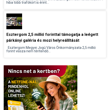
hiba több trafókört is érint...
Esztergom 2,5 millió forinttal támogatja a leégett
párkányi galéria és mozi helyreállítását
Esztergom Megyei Jogú Város Önkormányzata 2,5 millió
forint vissza nem térítendő...