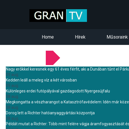
Home
Hírek
Műsoraink
LEGFRISSEBB HÍREINK
Nagy erőkkel keresnek egy 61 éves férfit, aki a Dunában tűnt el Pár
09 aug.
Kedden leáll a meleg víz a két városban
09 aug.
Különleges erdei futópályával gazdagodott Nyergesújfalu
08 aug.
Megkongatta a vészharangot a Katasztrófavédelem: Idén már közel 
08 aug.
Dorog lett a Richter hatóanyaggyártási központja
08 aug.
Példát mutat a Richter: Több mint felére vágja áramfogyasztását é