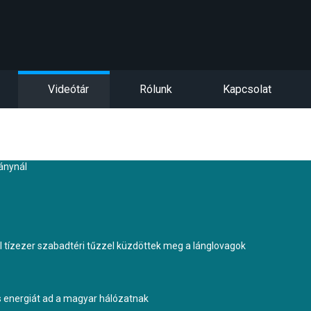
Videótár
Rólunk
Kapcsolat
kánynál
tízezer szabadtéri tűzzel küzdöttek meg a lánglovagok
s energiát ad a magyar hálózatnak