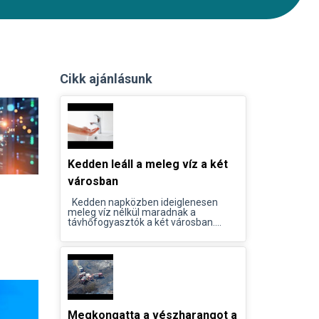
Cikk ajánlásunk
Kedden leáll a meleg víz a két
városban
Kedden napközben ideiglenesen
meleg víz nélkül maradnak a
távhőfogyasztók a két városban....
Megkongatta a vészharangot a