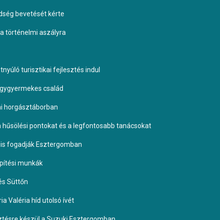
dség bevetését kérte
 a történelmi aszályra
yúló turisztikai fejlesztés indul
négygyermekes család
omi horgásztáborban
 a hűsölési pontokat és a legfontosabb tanácsokat
it is fogadják Esztergomban
építési munkák
és Süttőn
a Valéria híd utolsó ívét
esztésre készül a Suzuki Esztergomban