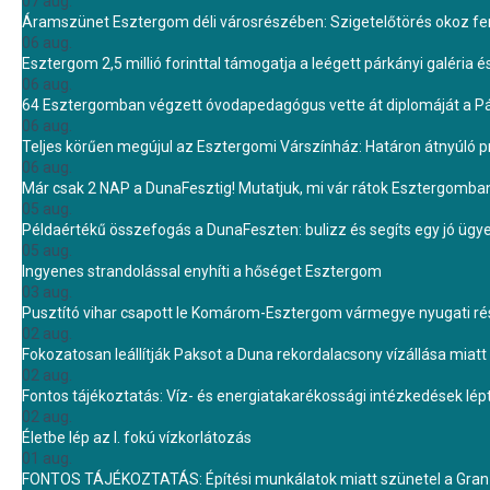
07 aug.
Áramszünet Esztergom déli városrészében: Szigetelőtörés okoz f
06 aug.
Esztergom 2,5 millió forinttal támogatja a leégett párkányi galéria é
06 aug.
64 Esztergomban végzett óvodapedagógus vette át diplomáját a 
06 aug.
Teljes körűen megújul az Esztergomi Várszínház: Határon átnyúló pr
06 aug.
Már csak 2 NAP a DunaFesztig! Mutatjuk, mi vár rátok Esztergomba
05 aug.
Példaértékű összefogás a DunaFeszten: bulizz és segíts egy jó ügye
05 aug.
Ingyenes strandolással enyhíti a hőséget Esztergom
03 aug.
Pusztító vihar csapott le Komárom-Esztergom vármegye nyugati rész
02 aug.
Fokozatosan leállítják Paksot a Duna rekordalacsony vízállása miatt 
02 aug.
Fontos tájékoztatás: Víz- és energiatakarékossági intézkedések lé
02 aug.
Életbe lép az I. fokú vízkorlátozás
01 aug.
FONTOS TÁJÉKOZTATÁS: Építési munkálatok miatt szünetel a Gran 