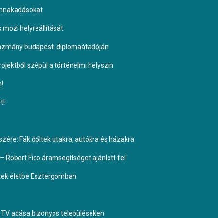
ennakadásokat
s mozi helyreállítását
Pázmány budapesti diplomaátadóján
ojektből szépül a történelmi helyszín
n!
t!
ére: Fák dőltek utakra, autókra és házakra
– Robert Fico áramsegítséget ajánlott fel
ptek életbe Esztergomban
TV adása bizonyos településeken