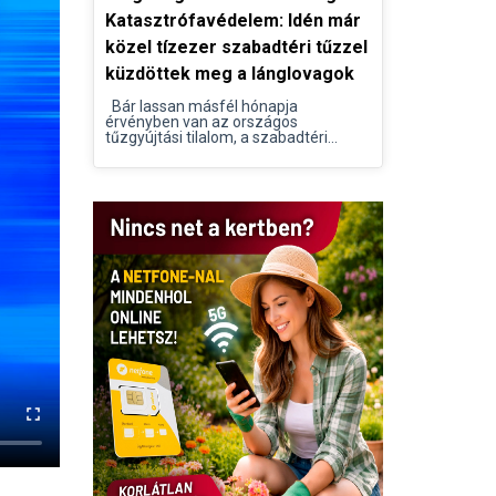
Katasztrófavédelem: Idén már
közel tízezer szabadtéri tűzzel
küzdöttek meg a lánglovagok
Bár lassan másfél hónapja
érvényben van az országos
tűzgyújtási tilalom, a szabadtéri...