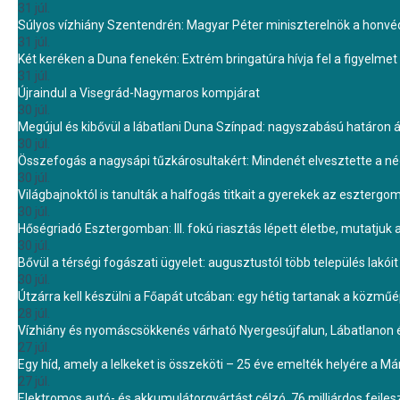
31 júl.
Súlyos vízhiány Szentendrén: Magyar Péter miniszterelnök a honvé
31 júl.
Két keréken a Duna fenekén: Extrém bringatúra hívja fel a figyelmet
31 júl.
Újraindul a Visegrád-Nagymaros kompjárat
30 júl.
Megújul és kibővül a lábatlani Duna Színpad: nagyszabású határon átn
30 júl.
Összefogás a nagysápi tűzkárosultakért: Mindenét elvesztette a 
30 júl.
Világbajnoktól is tanulták a halfogás titkait a gyerekek az eszterg
30 júl.
Hőségriadó Esztergomban: III. fokú riasztás lépett életbe, mutatjuk
30 júl.
Bővül a térségi fogászati ügyelet: augusztustól több település lakó
30 júl.
Útzárra kell készülni a Főapát utcában: egy hétig tartanak a közmű
28 júl.
Vízhiány és nyomáscsökkenés várható Nyergesújfalun, Lábatlanon 
27 júl.
Egy híd, amely a lelkeket is összeköti – 25 éve emelték helyére a Mári
27 júl.
Elektromos autó- és akkumulátorgyártást célzó, 76 milliárdos fejl