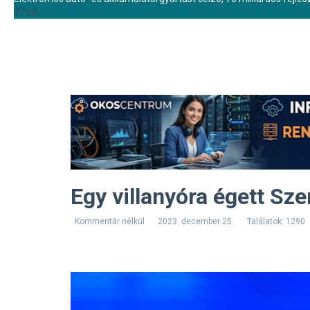
27 júl.
Egy villanyóra égett Sze
Kommentár nélkül
2023. december 25.
Találatok: 1290