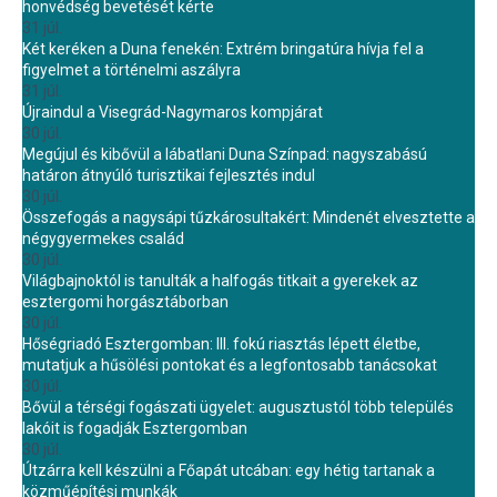
honvédség bevetését kérte
31 júl.
Két keréken a Duna fenekén: Extrém bringatúra hívja fel a
figyelmet a történelmi aszályra
31 júl.
Újraindul a Visegrád-Nagymaros kompjárat
30 júl.
Megújul és kibővül a lábatlani Duna Színpad: nagyszabású
határon átnyúló turisztikai fejlesztés indul
30 júl.
Összefogás a nagysápi tűzkárosultakért: Mindenét elvesztette a
négygyermekes család
30 júl.
Világbajnoktól is tanulták a halfogás titkait a gyerekek az
esztergomi horgásztáborban
30 júl.
Hőségriadó Esztergomban: III. fokú riasztás lépett életbe,
mutatjuk a hűsölési pontokat és a legfontosabb tanácsokat
30 júl.
Bővül a térségi fogászati ügyelet: augusztustól több település
lakóit is fogadják Esztergomban
30 júl.
Útzárra kell készülni a Főapát utcában: egy hétig tartanak a
közműépítési munkák