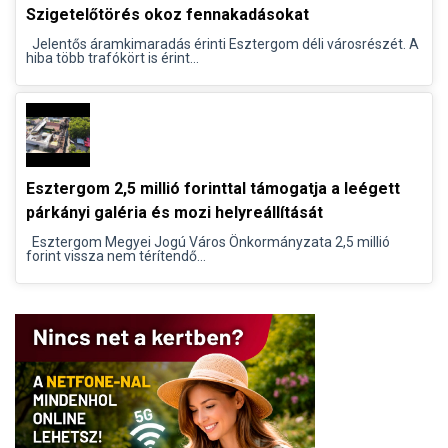
Szigetelőtörés okoz fennakadásokat
Jelentős áramkimaradás érinti Esztergom déli városrészét. A
hiba több trafókört is érint...
Esztergom 2,5 millió forinttal támogatja a leégett
párkányi galéria és mozi helyreállítását
Esztergom Megyei Jogú Város Önkormányzata 2,5 millió
forint vissza nem térítendő...