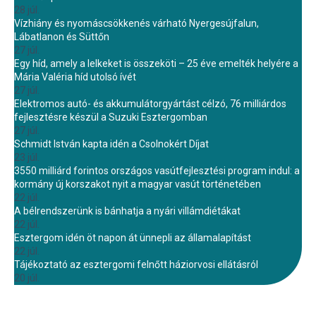
28 júl.
Vízhiány és nyomáscsökkenés várható Nyergesújfalun,
Lábatlanon és Süttőn
27 júl.
Egy híd, amely a lelkeket is összeköti – 25 éve emelték helyére a
Mária Valéria híd utolsó ívét
27 júl.
Elektromos autó- és akkumulátorgyártást célzó, 76 milliárdos
fejlesztésre készül a Suzuki Esztergomban
27 júl.
Schmidt István kapta idén a Csolnokért Díjat
23 júl.
3550 milliárd forintos országos vasútfejlesztési program indul: a
kormány új korszakot nyit a magyar vasút történetében
22 júl.
A bélrendszerünk is bánhatja a nyári villámdiétákat
22 júl.
Esztergom idén öt napon át ünnepli az államalapítást
22 júl.
Tájékoztató az esztergomi felnőtt háziorvosi ellátásról
20 júl.