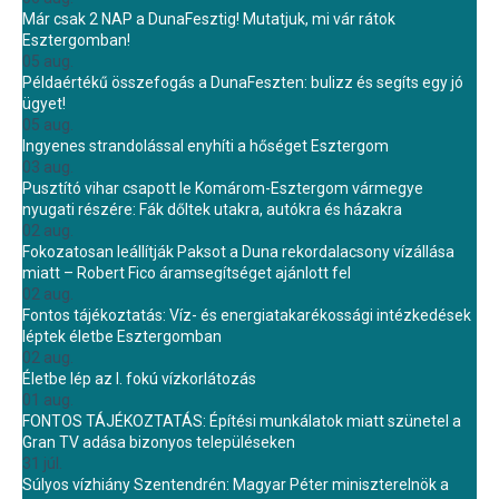
Már csak 2 NAP a DunaFesztig! Mutatjuk, mi vár rátok
Esztergomban!
05 aug.
Példaértékű összefogás a DunaFeszten: bulizz és segíts egy jó
ügyet!
05 aug.
Ingyenes strandolással enyhíti a hőséget Esztergom
03 aug.
Pusztító vihar csapott le Komárom-Esztergom vármegye
nyugati részére: Fák dőltek utakra, autókra és házakra
02 aug.
Fokozatosan leállítják Paksot a Duna rekordalacsony vízállása
miatt – Robert Fico áramsegítséget ajánlott fel
02 aug.
Fontos tájékoztatás: Víz- és energiatakarékossági intézkedések
léptek életbe Esztergomban
02 aug.
Életbe lép az I. fokú vízkorlátozás
01 aug.
FONTOS TÁJÉKOZTATÁS: Építési munkálatok miatt szünetel a
Gran TV adása bizonyos településeken
31 júl.
Súlyos vízhiány Szentendrén: Magyar Péter miniszterelnök a