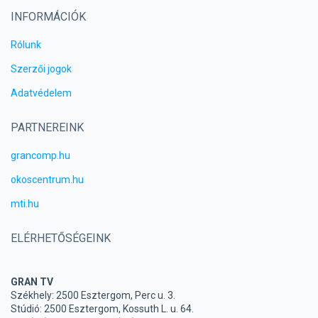
INFORMÁCIÓK
Rólunk
Szerzői jogok
Adatvédelem
PARTNEREINK
grancomp.hu
okoscentrum.hu
mti.hu
ELÉRHETŐSÉGEINK
GRAN TV
Székhely: 2500 Esztergom, Perc u. 3.
Stúdió: 2500 Esztergom, Kossuth L. u. 64.