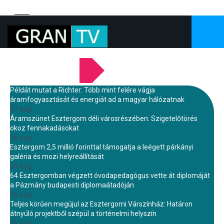
LEGFRISSEBB HÍREINK
Példát mutat a Richter: Több mint felére vágja
áramfogyasztását és energiát ad a magyar hálózatnak
07 aug.
Áramszünet Esztergom déli városrészében: Szigetelőtörés
okoz fennakadásokat
06 aug.
Esztergom 2,5 millió forinttal támogatja a leégett párkányi
galéria és mozi helyreállítását
06 aug.
64 Esztergomban végzett óvodapedagógus vette át diplomáját
a Pázmány budapesti diplomaátadóján
06 aug.
Teljes körűen megújul az Esztergomi Várszínház: Határon
átnyúló projektből szépül a történelmi helyszín
06 aug.