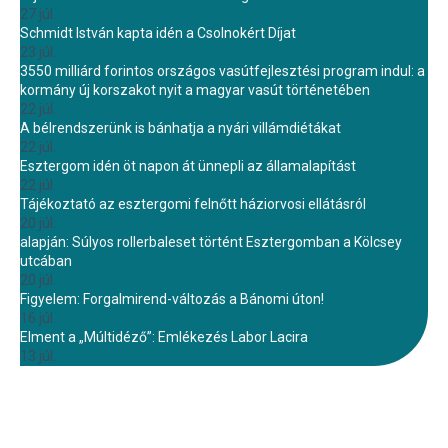
27 júl.
Schmidt István kapta idén a Csolnokért Díjat
23 júl.
3550 milliárd forintos országos vasútfejlesztési program indul: a
kormány új korszakot nyit a magyar vasút történetében
22 júl.
A bélrendszerünk is bánhatja a nyári villámdiétákat
22 júl.
Esztergom idén öt napon át ünnepli az államalapítást
22 júl.
Tájékoztató az esztergomi felnőtt háziorvosi ellátásról
20 júl.
alapján: Súlyos rollerbaleset történt Esztergomban a Kölcsey
utcában
20 júl.
Figyelem: Forgalmirend-változás a Bánomi úton!
16 júl.
Elment a „Múltidéző”: Emlékezés Labor Lacira
13 júl.