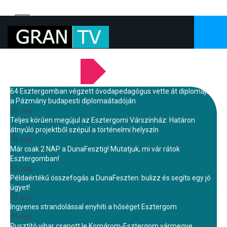
LEGFRISSEBB HÍREINK
64 Esztergomban végzett óvodapedagógus vette át diplomáját
a Pázmány budapesti diplomaátadóján
06 aug.
Teljes körűen megújul az Esztergomi Várszínház: Határon
átnyúló projektből szépül a történelmi helyszín
06 aug.
Már csak 2 NAP a DunaFesztig! Mutatjuk, mi vár rátok
Esztergomban!
05 aug.
Példaértékű összefogás a DunaFeszten: bulizz és segíts egy jó
ügyet!
05 aug.
Ingyenes strandolással enyhíti a hőséget Esztergom
03 aug.
Pusztító vihar csapott le Komárom-Esztergom vármegye