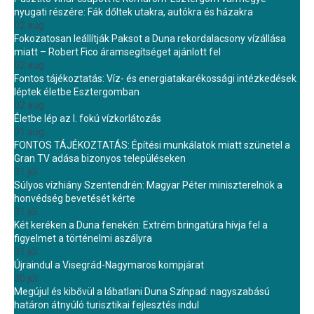
nyugati részére: Fák dőltek utakra, autókra és házakra
02 aug.
Fokozatosan leállítják Paksot a Duna rekordalacsony vízállása
miatt – Robert Fico áramsegítséget ajánlott fel
02 aug.
Fontos tájékoztatás: Víz- és energiatakarékossági intézkedések
léptek életbe Esztergomban
02 aug.
Életbe lép az I. fokú vízkorlátozás
01 aug.
FONTOS TÁJÉKOZTATÁS: Építési munkálatok miatt szünetel a
Gran TV adása bizonyos településeken
31 júl.
Súlyos vízhiány Szentendrén: Magyar Péter miniszterelnök a
honvédség bevetését kérte
31 júl.
Két keréken a Duna fenekén: Extrém bringatúra hívja fel a
figyelmet a történelmi aszályra
31 júl.
Újraindul a Visegrád-Nagymaros kompjárat
30 júl.
Megújul és kibővül a lábatlani Duna Színpad: nagyszabású
határon átnyúló turisztikai fejlesztés indul