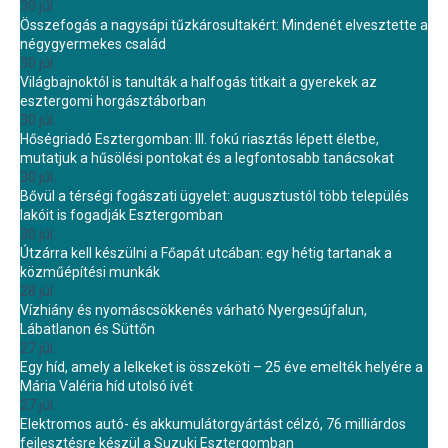
30 júl.
Összefogás a nagysápi tűzkárosultakért: Mindenét elvesztette a
négygyermekes család
30 júl.
Világbajnoktól is tanulták a halfogás titkait a gyerekek az
esztergomi horgásztáborban
30 júl.
Hőségriadó Esztergomban: III. fokú riasztás lépett életbe,
mutatjuk a hűsölési pontokat és a legfontosabb tanácsokat
30 júl.
Bővül a térségi fogászati ügyelet: augusztustól több település
lakóit is fogadják Esztergomban
30 júl.
Útzárra kell készülni a Főapát utcában: egy hétig tartanak a
közműépítési munkák
28 júl.
Vízhiány és nyomáscsökkenés várható Nyergesújfalun,
Lábatlanon és Süttőn
27 júl.
Egy híd, amely a lelkeket is összeköti – 25 éve emelték helyére a
Mária Valéria híd utolsó ívét
27 júl.
Elektromos autó- és akkumulátorgyártást célzó, 76 milliárdos
fejlesztésre készül a Suzuki Esztergomban