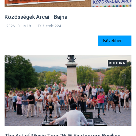
Közösségek Arcai - Bajna
2026. július 19.
Találatok: 224
Bővebben ...
KULTÚRA
The Art of Music Tour 26 @ Esztegrom Basilica -