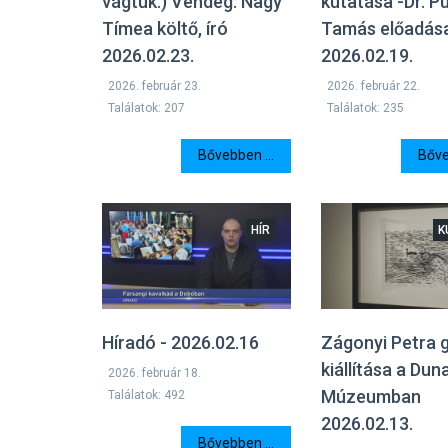
kutatása -Dr. P
vágtuk.) Vendég: Nagy
Tamás előadás
Tímea költő, író
2026.02.19.
2026.02.23.
2026. február 22.
2026. február 23.
Találatok: 235
Találatok: 207
Bőve
Bővebben ...
HÍR
K
Híradó - 2026.02.16
Zágonyi Petra g
kiállítása a Dun
2026. február 18.
Múzeumban
Találatok: 492
2026.02.13.
Bővebben ...