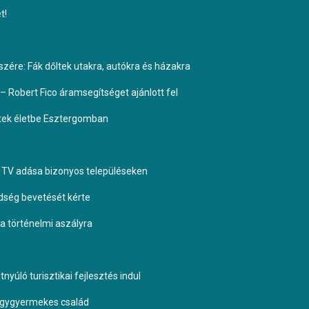
t!
ére: Fák dőltek utakra, autókra és házakra
– Robert Fico áramsegítséget ajánlott fel
ptek életbe Esztergomban
TV adása bizonyos településeken
dség bevetését kérte
 a történelmi aszályra
yúló turisztikai fejlesztés indul
négygyermekes család