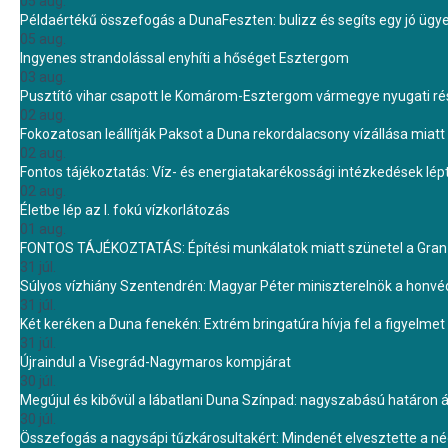
05 aug.
Példaértékű összefogás a DunaFeszten: bulizz és segíts egy jó ügye
05 aug.
Ingyenes strandolással enyhíti a hőséget Esztergom
03 aug.
Pusztító vihar csapott le Komárom-Esztergom vármegye nyugati rész
02 aug.
Fokozatosan leállítják Paksot a Duna rekordalacsony vízállása miatt 
02 aug.
Fontos tájékoztatás: Víz- és energiatakarékossági intézkedések lé
02 aug.
Életbe lép az I. fokú vízkorlátozás
01 aug.
FONTOS TÁJÉKOZTATÁS: Építési munkálatok miatt szünetel a Gran 
31 júl.
Súlyos vízhiány Szentendrén: Magyar Péter miniszterelnök a honvé
31 júl.
Két keréken a Duna fenekén: Extrém bringatúra hívja fel a figyelmet
31 júl.
Újraindul a Visegrád-Nagymaros kompjárat
30 júl.
Megújul és kibővül a lábatlani Duna Színpad: nagyszabású határon átn
30 júl.
Összefogás a nagysápi tűzkárosultakért: Mindenét elvesztette a 