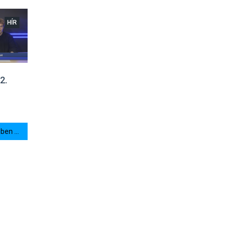
HÍR
2.
en ...