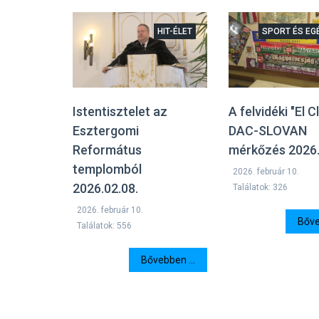
HIT-ÉLET
SPORT ÉS EG
Istentisztelet az
A felvidéki "El C
Esztergomi
DAC-SLOVAN
Református
mérkőzés 2026. 
templomból
2026. február 10.
2026.02.08.
Találatok: 326
2026. február 10.
Bőve
Találatok: 556
Bővebben ...