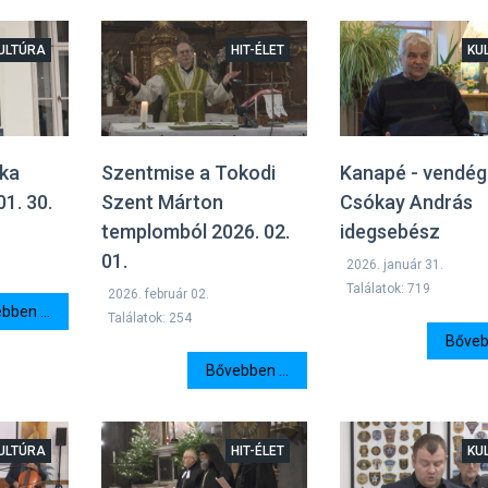
ULTÚRA
HIT-ÉLET
KU
ka
Szentmise a Tokodi
Kanapé - vendég:
01. 30.
Szent Márton
Csókay András
templomból 2026. 02.
idegsebész
01.
2026. január 31.
Találatok: 719
2026. február 02.
bben ...
Találatok: 254
Bővebb
Bővebben ...
ULTÚRA
HIT-ÉLET
KU