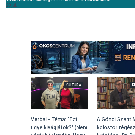
20 júl.
KULTÚRA
K
A Gönci Szent 
Verbal - Téma: "Ezt
kolostor régész
ugye kivágjátok?" (Nem