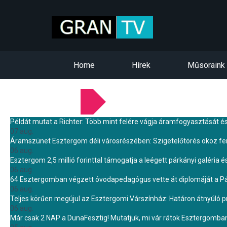
Home
Hírek
Műsoraink
LEGFRISSEBB HÍREINK
Példát mutat a Richter: Több mint felére vágja áramfogyasztását é
07 aug.
Áramszünet Esztergom déli városrészében: Szigetelőtörés okoz f
06 aug.
Esztergom 2,5 millió forinttal támogatja a leégett párkányi galéria é
06 aug.
64 Esztergomban végzett óvodapedagógus vette át diplomáját a 
06 aug.
Teljes körűen megújul az Esztergomi Várszínház: Határon átnyúló pr
06 aug.
Már csak 2 NAP a DunaFesztig! Mutatjuk, mi vár rátok Esztergomba