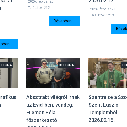
usztai
2026.02.17.
2026. február 20.
a
Találatok: 212
2026. február 20.
Találatok: 1213
Bővebben ...
Bővebb
bben ...
ULTÚRA
KULTÚRA
HI
rafikus
Szentmise a Szo
Absztrakt világról írnak
a
Szent László
az Evid-ben, vendég:
Templomból
Filemon Béla
2026.02.15.
főszerkesztő