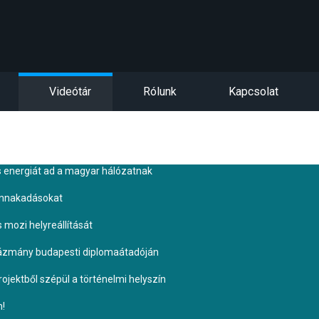
Videótár
Rólunk
Kapcsolat
s energiát ad a magyar hálózatnak
ennakadásokat
s mozi helyreállítását
Pázmány budapesti diplomaátadóján
ojektből szépül a történelmi helyszín
n!