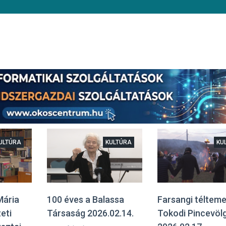
ULTÚRA
KULTÚRA
KU
Mária
100 éves a Balassa
Farsangi télteme
eti
Társaság 2026.02.14.
Tokodi Pincevöl