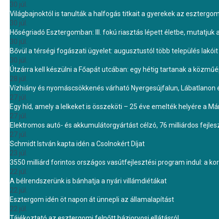
30 júl.
Világbajnoktól is tanulták a halfogás titkait a gyerekek az eszterg
30 júl.
Hőségriadó Esztergomban: III. fokú riasztás lépett életbe, mutatjuk
30 júl.
Bővül a térségi fogászati ügyelet: augusztustól több település lakó
30 júl.
Útzárra kell készülni a Főapát utcában: egy hétig tartanak a közmű
28 júl.
Vízhiány és nyomáscsökkenés várható Nyergesújfalun, Lábatlanon 
27 júl.
Egy híd, amely a lelkeket is összeköti – 25 éve emelték helyére a Mári
27 júl.
Elektromos autó- és akkumulátorgyártást célzó, 76 milliárdos fejl
27 júl.
Schmidt István kapta idén a Csolnokért Díjat
23 júl.
3550 milliárd forintos országos vasútfejlesztési program indul: a k
22 júl.
A bélrendszerünk is bánhatja a nyári villámdiétákat
22 júl.
Esztergom idén öt napon át ünnepli az államalapítást
22 júl.
Tájékoztató az esztergomi felnőtt háziorvosi ellátásról