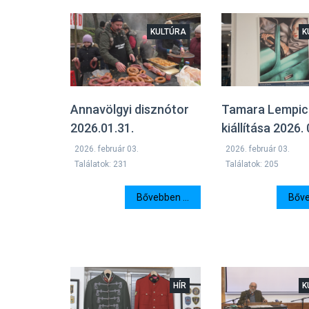
KULTÚRA
K
Annavölgyi disznótor
Tamara Lempic
2026.01.31.
kiállítása 2026. 
2026. február 03.
2026. február 03.
Találatok: 231
Találatok: 205
Bővebben ...
Bőve
HÍR
K