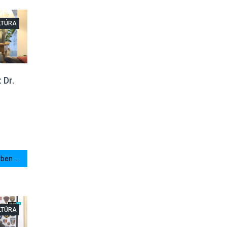
LTÚRA
 Dr.
en ...
LTÚRA