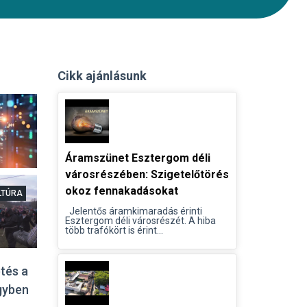
Cikk ajánlásunk
Áramszünet Esztergom déli
városrészében: Szigetelőtörés
okoz fennakadásokat
LTÚRA
Jelentős áramkimaradás érinti
Esztergom déli városrészét. A hiba
több trafókört is érint...
tés a
gyben