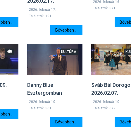
2026.02.17.
2026. február 16.
Találatok: 371
2026. február 17.
Találatok: 191
bben ...
Bővebb
Bővebben ...
HÍR
KULTÚRA
KU
09.
Danny Blue
Sváb Bál Dorogo
Esztergomban
2026.02.07.
2026. február 10.
2026. február 10.
Találatok: 351
Találatok: 679
bben ...
Bővebben ...
Bővebb