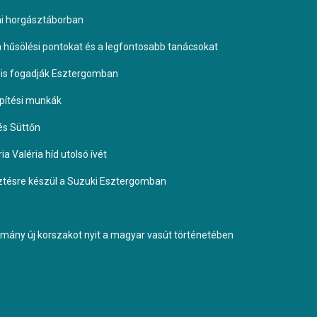
omi horgásztáborban
 a hűsölési pontokat és a legfontosabb tanácsokat
it is fogadják Esztergomban
építési munkák
és Süttőn
a Valéria híd utolsó ívét
esztésre készül a Suzuki Esztergomban
ormány új korszakot nyit a magyar vasút történetében