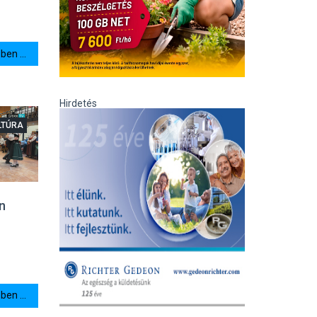
en ...
Hirdetés
LTÚRA
n
en ...