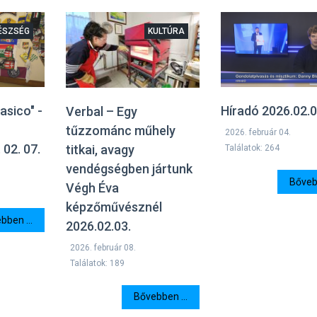
ÉSZSÉG
KULTÚRA
lasico" -
Híradó 2026.02.0
Verbal – Egy
tűzzománc műhely
2026. február 04.
02. 07.
titkai, avagy
Találatok: 264
vendégségben jártunk
Bővebb
Végh Éva
képzőművésznél
bben ...
2026.02.03.
2026. február 08.
Találatok: 189
Bővebben ...