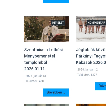
HIT-ÉLET
KOMMENTÁR 
Szentmise a Letkési
Jégtáblák közö
Menybemenetel
Párkányi Fagyo
templomból
Kakasok 2026.0
2026.01.11.
2026. január 12.
Találatok: 1377
2026. január 13.
Találatok: 420
Bőve
Bővebben ...