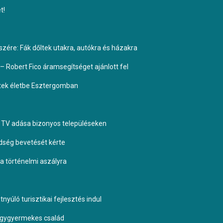
t!
ére: Fák dőltek utakra, autókra és házakra
– Robert Fico áramsegítséget ajánlott fel
ptek életbe Esztergomban
TV adása bizonyos településeken
dség bevetését kérte
 a történelmi aszályra
yúló turisztikai fejlesztés indul
négygyermekes család