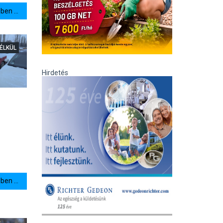
en ...
ÉLKÜL
Hirdetés
en ...