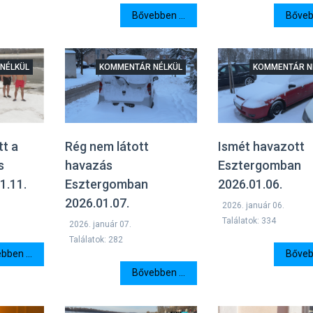
Bővebben ...
Bővebb
NÉLKÜL
KOMMENTÁR NÉLKÜL
KOMMENTÁR N
tt a
Rég nem látott
Ismét havazott
s
havazás
Esztergomban
1.11.
Esztergomban
2026.01.06.
2026.01.07.
2026. január 06.
Találatok: 334
2026. január 07.
Találatok: 282
bben ...
Bővebb
Bővebben ...