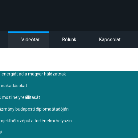
Videótár
Rólunk
Kapcsolat
s energiát ad a magyar hálózatnak
ennakadásokat
s mozi helyreállítását
Pázmány budapesti diplomaátadóján
ojektből szépül a történelmi helyszín
n!