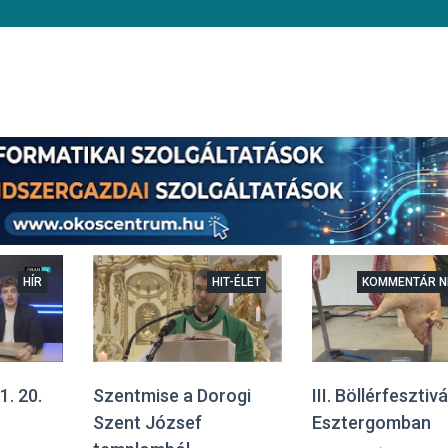
HÍR
HIT-ÉLET
KOMMENTÁR N
1. 20.
Szentmise a Dorogi
III. Böllérfesztivá
Szent József
Esztergomban