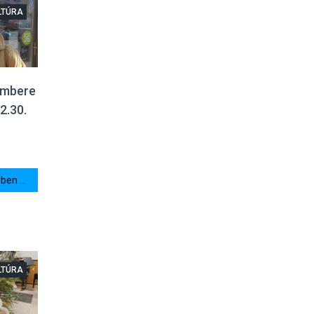
LTÚRA
 embere
2.30.
en ...
LTÚRA