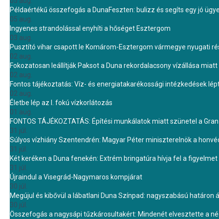
05 aug.
Példaértékű összefogás a DunaFeszten: bulizz és segíts egy jó ügye
05 aug.
Ingyenes strandolással enyhíti a hőséget Esztergom
03 aug.
Pusztító vihar csapott le Komárom-Esztergom vármegye nyugati rész
02 aug.
Fokozatosan leállítják Paksot a Duna rekordalacsony vízállása miatt 
02 aug.
Fontos tájékoztatás: Víz- és energiatakarékossági intézkedések lé
02 aug.
Életbe lép az I. fokú vízkorlátozás
01 aug.
FONTOS TÁJÉKOZTATÁS: Építési munkálatok miatt szünetel a Gran 
31 júl.
Súlyos vízhiány Szentendrén: Magyar Péter miniszterelnök a honvé
31 júl.
Két keréken a Duna fenekén: Extrém bringatúra hívja fel a figyelmet
31 júl.
Újraindul a Visegrád-Nagymaros kompjárat
30 júl.
Megújul és kibővül a lábatlani Duna Színpad: nagyszabású határon átn
30 júl.
Összefogás a nagysápi tűzkárosultakért: Mindenét elvesztette a 