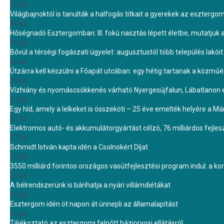
30 júl.
Világbajnoktól is tanulták a halfogás titkait a gyerekek az eszterg
30 júl.
Hőségriadó Esztergomban: III. fokú riasztás lépett életbe, mutatjuk
30 júl.
Bővül a térségi fogászati ügyelet: augusztustól több település lakó
30 júl.
Útzárra kell készülni a Főapát utcában: egy hétig tartanak a közmű
28 júl.
Vízhiány és nyomáscsökkenés várható Nyergesújfalun, Lábatlanon 
27 júl.
Egy híd, amely a lelkeket is összeköti – 25 éve emelték helyére a Mári
27 júl.
Elektromos autó- és akkumulátorgyártást célzó, 76 milliárdos fejl
27 júl.
Schmidt István kapta idén a Csolnokért Díjat
23 júl.
3550 milliárd forintos országos vasútfejlesztési program indul: a k
22 júl.
A bélrendszerünk is bánhatja a nyári villámdiétákat
22 júl.
Esztergom idén öt napon át ünnepli az államalapítást
22 júl.
Tájékoztató az esztergomi felnőtt háziorvosi ellátásról