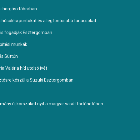
omi horgásztáborban
 a hűsölési pontokat és a legfontosabb tanácsokat
it is fogadják Esztergomban
építési munkák
és Süttőn
a Valéria híd utolsó ívét
esztésre készül a Suzuki Esztergomban
ormány új korszakot nyit a magyar vasút történetében