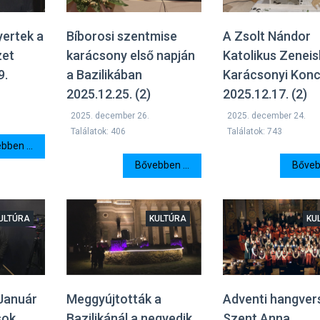
yertek a
Bíborosi szentmise
A Zsolt Nándor
zet
karácsony első napján
Katolikus Zeneis
9.
a Bazilikában
Karácsonyi Konc
2025.12.25. (2)
2025.12.17. (2)
2025. december 26.
2025. december 24.
Találatok: 406
Találatok: 743
bben ...
Bővebben ...
Bővebb
ULTÚRA
KULTÚRA
KU
Meggyújtották a
Adventi hangver
 Január
Bazilikánál a negyedik
Szent Anna
sok