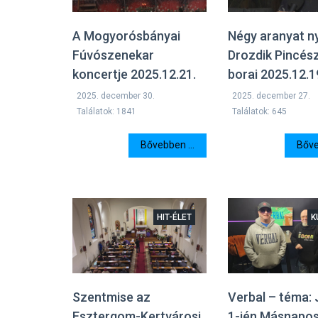
A Mogyorósbányai
Négy aranyat n
Fúvószenekar
Drozdik Pincés
koncertje 2025.12.21.
borai 2025.12.1
2025. december 30.
2025. december 27.
Találatok: 1841
Találatok: 645
Bővebben ...
Bőve
HIT-ÉLET
K
Szentmise az
Verbal – téma:
Esztergom-Kertvárosi
1-jén Másnapo