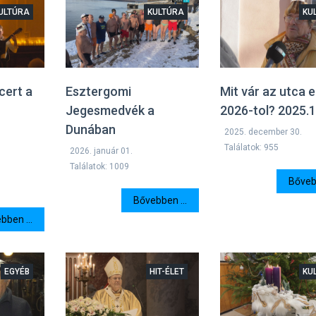
ULTÚRA
KULTÚRA
KU
cert a
Esztergomi
Mit vár az utca
Jegesmedvék a
2026-tol? 2025.1
Dunában
2025. december 30.
Találatok: 955
2026. január 01.
Találatok: 1009
Bővebb
Bővebben ...
bben ...
EGYÉB
HIT-ÉLET
KU