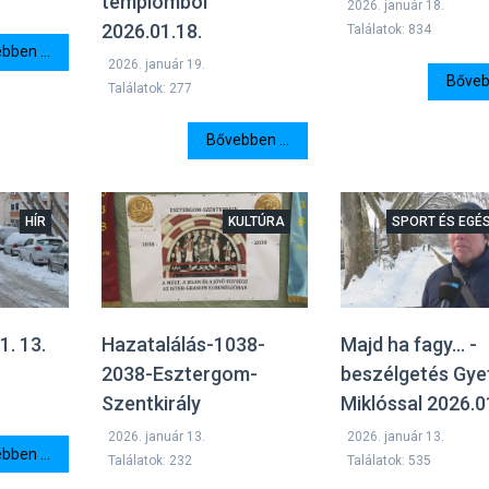
templomból
2026. január 18.
2026.01.18.
Találatok: 834
bben ...
2026. január 19.
Bővebb
Találatok: 277
Bővebben ...
HÍR
KULTÚRA
SPORT ÉS EGÉ
1. 13.
Hazatalálás-1038-
Majd ha fagy... -
2038-Esztergom-
beszélgetés Gye
Szentkirály
Miklóssal 2026.0
2026. január 13.
2026. január 13.
bben ...
Találatok: 232
Találatok: 535