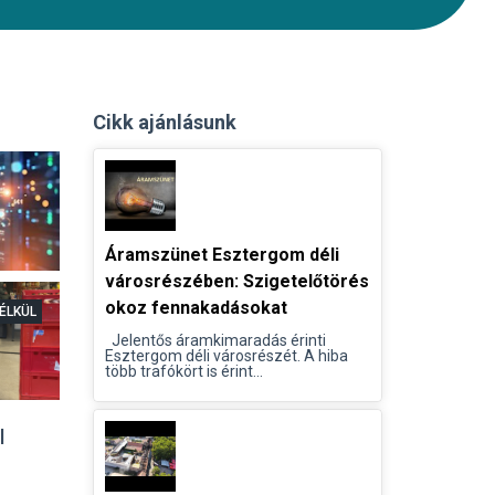
Cikk ajánlásunk
Áramszünet Esztergom déli
városrészében: Szigetelőtörés
okoz fennakadásokat
ÉLKÜL
Jelentős áramkimaradás érinti
Esztergom déli városrészét. A hiba
több trafókört is érint...
l