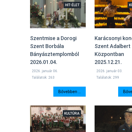
HIT-ÉLET
K
Szentmise a Dorogi
Karácsonyi kon
Szent Borbála
Szent Adalbert
Bányásztemplomból
Központban
2026.01.04.
2025.12.21.
2026. január 06.
2026. január 03.
Találatok: 263
Találatok: 299
Bővebben ...
Bőve
KULTÚRA