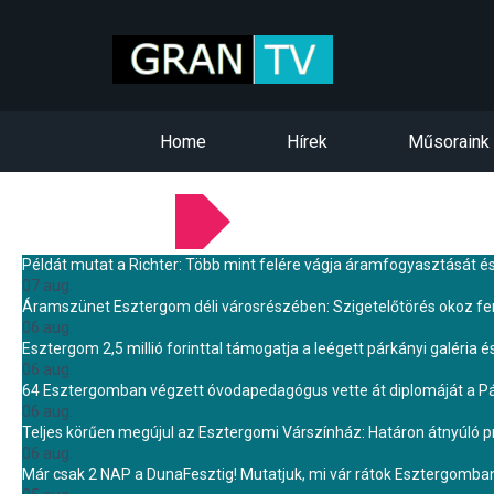
Home
Hírek
Műsoraink
LEGFRISSEBB HÍREINK
Példát mutat a Richter: Több mint felére vágja áramfogyasztását é
07 aug.
Áramszünet Esztergom déli városrészében: Szigetelőtörés okoz f
06 aug.
Esztergom 2,5 millió forinttal támogatja a leégett párkányi galéria é
06 aug.
64 Esztergomban végzett óvodapedagógus vette át diplomáját a 
06 aug.
Teljes körűen megújul az Esztergomi Várszínház: Határon átnyúló pr
06 aug.
Már csak 2 NAP a DunaFesztig! Mutatjuk, mi vár rátok Esztergomba