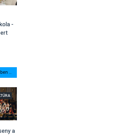
kola -
ert
en ...
LTÚRA
seny a