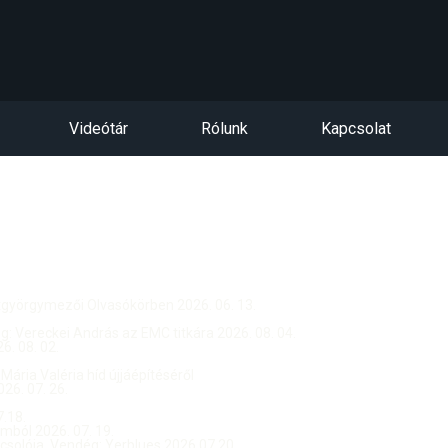
Videótár
Rólunk
Kapcsolat
ntgyörgymezői Olvasókörben 2026. 06. 13.
dég: Vereckei András az EMC titkára 2026. 08. 04.
. 08. 02.
 Mária Valéria híd újjáépítéséről
26. 07. 26.
.18.
ból 2026. 07. 19.
csolója, Vendég: Yerblues 2026.07.20.