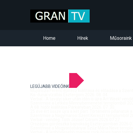
Home
Hírek
Műsoraink
LEGÚJABB VIDEÓINK
Mujdricza Ferenc építész kiállítása és előadása a Sze
Kis-dunai vízállás Esztergom 2026. 08. 04.
Verbal - A tavalyi siker után idén is újra Art Week! ven
Szentmise a Letkési Mennybemenetel templomból 2026
A 68. hídőr kiállítása Párkányban 2026. 07. 30.
25 éve ért össze újra a két part: Történelmi pillanatok a
Szentmise a Nagymarosi Szent Kereszt templomból 20
Verbal - vendég: Tóth József Citrom 2026.07.27.
Országos gördeszka bajnokság Esztergomban 2026.07
Szentmise a Mogyorósbányai Szűz Mária Neve templom
Verbal - A leghitelesebb magyar rock-blues hang tolmá