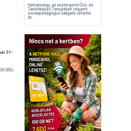
Hatvannégy, az esztergomi Óvó- és
Tanítóképző Tanszéken végzett
óvodapedagógus hallgató vehette
át...
uár 31-
35.000,-