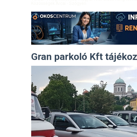
Közösségek Arcai - Szőgyén
Gran parkoló Kft tájéko