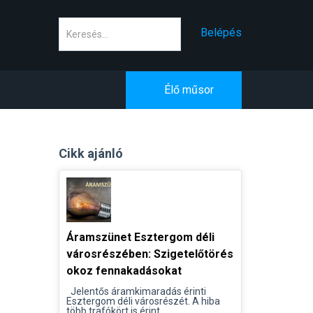
Keresés
Belépés
Élő műsor
Cikk ajánló
Áramszünet Esztergom déli
városrészében: Szigetelőtörés
okoz fennakadásokat
Jelentős áramkimaradás érinti
Esztergom déli városrészét. A hiba
több trafókört is érint...