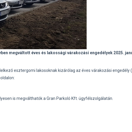
évben megváltott éves és lakossági várakozási engedélyek 2025. jan
ndelkező esztergomi lakosoknak kizárólag az éves várakozási engedély (
oldalon:
lyesen is megválthatók a Gran Parkoló Kft. ügyfélszolgálatán.