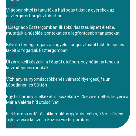
30 júl.
Világbajnoktól is tanulták a halfogás titkait a gyerekek az
esztergomi horgásztáborban
30 júl.
Hőségriadó Esztergomban: III. fokú riasztás lépett életbe,
mutatjuk a hűsölési pontokat és a legfontosabb tanácsokat
30 júl.
Bővül a térségi fogászati ügyelet: augusztustól több település
lakóit is fogadják Esztergomban
30 júl.
Útzárra kell készülni a Főapát utcában: egy hétig tartanak a
közműépítési munkák
28 júl.
Vízhiány és nyomáscsökkenés várható Nyergesújfalun,
Lábatlanon és Süttőn
27 júl.
Egy híd, amely a lelkeket is összeköti – 25 éve emelték helyére a
Mária Valéria híd utolsó ívét
27 júl.
Elektromos autó- és akkumulátorgyártást célzó, 76 milliárdos
fejlesztésre készül a Suzuki Esztergomban
27 júl.