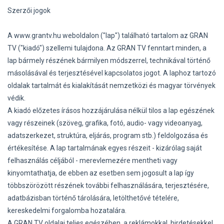
Szerzői jogok
A www.grantv.hu weboldalon ("lap") található tartalom az GRAN
TV ("kiadó") szellemi tulajdona. Az GRAN TV fenntart minden, a
lap bármely részének bármilyen módszerrel, technikával történő
másolásával és terjesztésével kapcsolatos jogot. A laphoz tartozó
oldalak tartalmát és kialakítását nemzetközi és magyar törvények
védik.
A kiadó előzetes írásos hozzájárulása nélkül tilos a lap egészének
vagy részeinek (szöveg, grafika, fotó, audio- vagy videoanyag,
adatszerkezet, struktúra, eljárás, program stb.) feldolgozása és
értékesítése. A lap tartalmának egyes részeit - kizárólag saját
felhasználás céljából - merevlemezére mentheti vagy
kinyomtathatja, de ebben az esetben sem jogosult a lap így
többszörözött részének további felhasználására, terjesztésére,
adatbázisban történő tárolására, letölthetővé tételére,
kereskedelmi forgalomba hozatalára.
A GRAN TV oldalai teljes egészében, a reklámokkal, hirdetésekkel