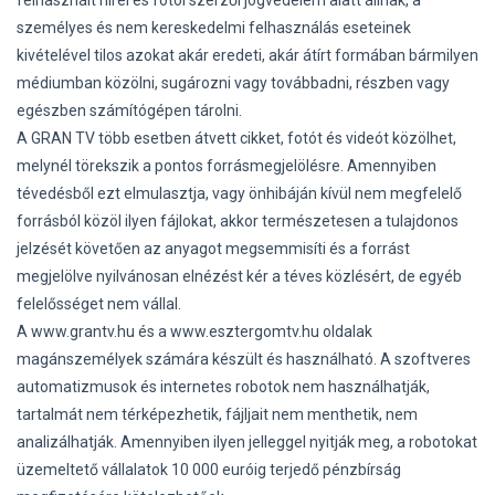
felhasznált hírei és fotói szerzői jogvédelem alatt állnak, a
személyes és nem kereskedelmi felhasználás eseteinek
kivételével tilos azokat akár eredeti, akár átírt formában bármilyen
médiumban közölni, sugározni vagy továbbadni, részben vagy
egészben számítógépen tárolni.
A GRAN TV több esetben átvett cikket, fotót és videót közölhet,
melynél törekszik a pontos forrásmegjelölésre. Amennyiben
tévedésből ezt elmulasztja, vagy önhibáján kívül nem megfelelő
forrásból közöl ilyen fájlokat, akkor természetesen a tulajdonos
jelzését követően az anyagot megsemmisíti és a forrást
megjelölve nyilvánosan elnézést kér a téves közlésért, de egyéb
felelősséget nem vállal.
A www.grantv.hu és a www.esztergomtv.hu oldalak
magánszemélyek számára készült és használható. A szoftveres
automatizmusok és internetes robotok nem használhatják,
tartalmát nem térképezhetik, fájljait nem menthetik, nem
analizálhatják. Amennyiben ilyen jelleggel nyitják meg, a robotokat
üzemeltető vállalatok 10 000 euróig terjedő pénzbírság