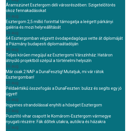
Áramszünet Esztergom déli városrészében: Szigetelőtörés
okoz fennakadásokat
06 aug.
Esztergom 2,5 millió forinttal támogatja a leégett párkányi
galéria és mozi helyreállítását
06 aug.
64 Esztergomban végzett óvodapedagógus vette át diplomáját
a Pázmány budapesti diplomaátadóján
06 aug.
Teljes körűen megújul az Esztergomi Várszínház: Határon
átnyúló projektből szépül a történelmi helyszín
06 aug.
Már csak 2 NAP a DunaFesztig! Mutatjuk, mi vár rátok
Esztergomban!
05 aug.
Példaértékű összefogás a DunaFeszten: bulizz és segíts egy jó
ügyet!
05 aug.
Ingyenes strandolással enyhíti a hőséget Esztergom
03 aug.
Pusztító vihar csapott le Komárom-Esztergom vármegye
nyugati részére: Fák dőltek utakra, autókra és házakra
02 aug.