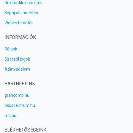
Reklámfilm készítés
Képújság hirdetés
Webes hirdetés
INFORMÁCIÓK
Rólunk
Szerzői jogok
Adatvédelem
PARTNEREINK
grancomp.hu
okoscentrum.hu
mti.hu
ELÉRHETŐSÉGEINK