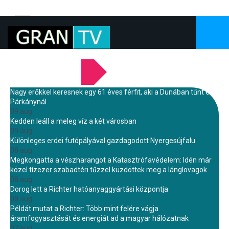
LEGFRISSEBB HÍREINK
Nagy erőkkel keresnek egy 61 éves férfit, aki a Dunában tűnt el
Párkánynál
09 aug.
Kedden leáll a meleg víz a két városban
09 aug.
Különleges erdei futópályával gazdagodott Nyergesújfalu
08 aug.
Megkongatta a vészharangot a Katasztrófavédelem: Idén már
közel tízezer szabadtéri tűzzel küzdöttek meg a lánglovagok
08 aug.
Dorog lett a Richter hatóanyaggyártási központja
08 aug.
Példát mutat a Richter: Több mint felére vágja
áramfogyasztását és energiát ad a magyar hálózatnak
07 aug.