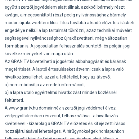
együtt szerzői jogvédelem alatt állnak, azokból bármely részt
kivágni, a megcsonkított részt pedig nyilvánossághoz bármely
módon újraközvetíteni tilos. Tilos továbbá a kiadó előzetes írásbeli
engedélye nélkül a lap tartalmát tükrözni, azaz technikai művelet
segítségével nyilvánossághoz újraközvetíteni, még változatlan
formában is. A jogosulatlan felhasználás büntető- és polgári jogi
következményeket von maga után.
Az GRAN TV követelheti a jogsértés abbahagyását és kárának
megtérítését. A laptól értesüléseket átvenni csak a lapra való
hivatkozással lehet, azzal a feltétellel, hogy az átvevő:
a) nem módosítja az eredeti információt,
b) a lapra utaló egyértelmű hivatkozást minden közlésnél
feltünteti.
A www.grantv.hu domainnév, szerzői jogi védelmet élvez,
védjegyoltalomban részesül, felhasználása - a hivatkozás
kivételével - kizárólag a GRAN TV előzetes és kifejezett írásos
hozzájárulásával lehetséges. A hírügynökségek honlapunkon