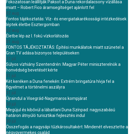
Fokozatosan leállítják Paksot a Duna rekordalacsony vízállása
miatt – Robert Fico áramsegítséget ajánlott fel
02 aug.
Fontos tájékoztatás: Víz- és energiatakarékossági intézkedések
léptek életbe Esztergomban
02 aug.
Életbe lép az I. fokú vízkorlátozás
01 aug.
FONTOS TÁJÉKOZTATÁS: Építési munkálatok miatt szünetel a
Gran TV adása bizonyos településeken
31 júl.
Súlyos vízhiány Szentendrén: Magyar Péter miniszterelnök a
honvédség bevetését kérte
31 júl.
Két keréken a Duna fenekén: Extrém bringatúra hívja fel a
figyelmet a történelmi aszályra
31 júl.
Újraindul a Visegrád-Nagymaros kompjárat
30 júl.
Megújul és kibővül a lábatlani Duna Színpad: nagyszabású
határon átnyúló turisztikai fejlesztés indul
30 júl.
Összefogás a nagysápi tűzkárosultakért: Mindenét elvesztette a
négygyermekes család