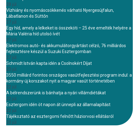
28 júl.
Vízhiány és nyomáscsökkenés várható Nyergesújfalun,
Lábatlanon és Süttőn
27 júl.
Egy híd, amely a lelkeket is összeköti – 25 éve emelték helyére a
Mária Valéria híd utolsó ívét
27 júl.
Elektromos autó- és akkumulátorgyártást célzó, 76 milliárdos
fejlesztésre készül a Suzuki Esztergomban
27 júl.
Schmidt István kapta idén a Csolnokért Díjat
23 júl.
3550 milliárd forintos országos vasútfejlesztési program indul: a
kormány új korszakot nyit a magyar vasút történetében
22 júl.
A bélrendszerünk is bánhatja a nyári villámdiétákat
22 júl.
Esztergom idén öt napon át ünnepli az államalapítást
22 júl.
Tájékoztató az esztergomi felnőtt háziorvosi ellátásról
20 júl.