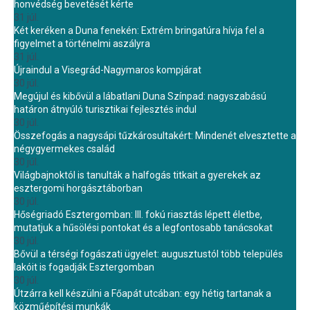
honvédség bevetését kérte
31 júl.
Két keréken a Duna fenekén: Extrém bringatúra hívja fel a
figyelmet a történelmi aszályra
31 júl.
Újraindul a Visegrád-Nagymaros kompjárat
30 júl.
Megújul és kibővül a lábatlani Duna Színpad: nagyszabású
határon átnyúló turisztikai fejlesztés indul
30 júl.
Összefogás a nagysápi tűzkárosultakért: Mindenét elvesztette a
négygyermekes család
30 júl.
Világbajnoktól is tanulták a halfogás titkait a gyerekek az
esztergomi horgásztáborban
30 júl.
Hőségriadó Esztergomban: III. fokú riasztás lépett életbe,
mutatjuk a hűsölési pontokat és a legfontosabb tanácsokat
30 júl.
Bővül a térségi fogászati ügyelet: augusztustól több település
lakóit is fogadják Esztergomban
30 júl.
Útzárra kell készülni a Főapát utcában: egy hétig tartanak a
közműépítési munkák