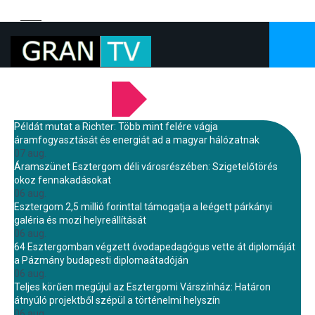
LEGFRISSEBB HÍREINK
Példát mutat a Richter: Több mint felére vágja
áramfogyasztását és energiát ad a magyar hálózatnak
07 aug.
Áramszünet Esztergom déli városrészében: Szigetelőtörés
okoz fennakadásokat
06 aug.
Esztergom 2,5 millió forinttal támogatja a leégett párkányi
galéria és mozi helyreállítását
06 aug.
64 Esztergomban végzett óvodapedagógus vette át diplomáját
a Pázmány budapesti diplomaátadóján
06 aug.
Teljes körűen megújul az Esztergomi Várszínház: Határon
átnyúló projektből szépül a történelmi helyszín
06 aug.