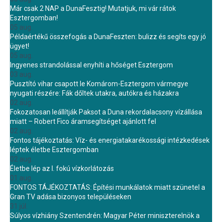
Már csak 2 NAP a DunaFesztig! Mutatjuk, mi vár rátok
Esztergomban!
05 aug.
Példaértékű összefogás a DunaFeszten: bulizz és segíts egy jó
ügyet!
05 aug.
Ingyenes strandolással enyhíti a hőséget Esztergom
03 aug.
Pusztító vihar csapott le Komárom-Esztergom vármegye
nyugati részére: Fák dőltek utakra, autókra és házakra
02 aug.
Fokozatosan leállítják Paksot a Duna rekordalacsony vízállása
miatt – Robert Fico áramsegítséget ajánlott fel
02 aug.
Fontos tájékoztatás: Víz- és energiatakarékossági intézkedések
léptek életbe Esztergomban
02 aug.
Életbe lép az I. fokú vízkorlátozás
01 aug.
FONTOS TÁJÉKOZTATÁS: Építési munkálatok miatt szünetel a
Gran TV adása bizonyos településeken
31 júl.
Súlyos vízhiány Szentendrén: Magyar Péter miniszterelnök a