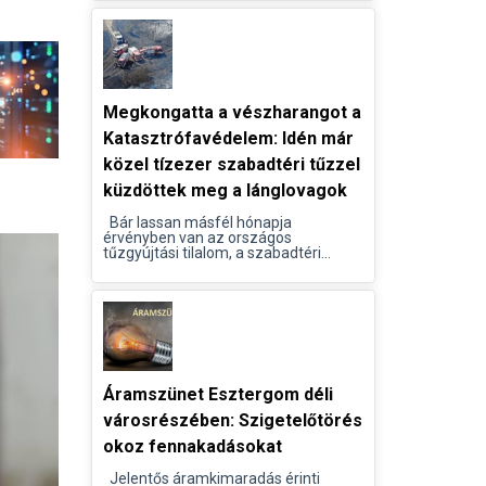
Megkongatta a vészharangot a
Katasztrófavédelem: Idén már
közel tízezer szabadtéri tűzzel
küzdöttek meg a lánglovagok
Bár lassan másfél hónapja
érvényben van az országos
tűzgyújtási tilalom, a szabadtéri...
Áramszünet Esztergom déli
városrészében: Szigetelőtörés
okoz fennakadásokat
Jelentős áramkimaradás érinti