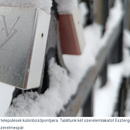
a települések különbözőpontjaira. Találtunk két szerelemlakatot Eszte
szerelmespár.