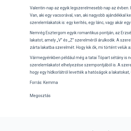
Valentin-nap az egyik legszerelmesebb nap az évben. 
Van, aki egy vacsorával, van, aki nagyobb ajándékkal 
szerelemlakatok is: egy kerítés, egy lánc, vagy akár egy h
Nemrég Esztergom egyik romantikus pontján, az Erzsébe
lakatot, amely „V” és „Z” szerelméről árulkodik. A sz
zárta lakatba szerelmét. Hogy kik ők, mi történt velük
Vármegyénkben például még a tatai Tópart sétány is 
szerelemlakatot elhelyezése szempontjából is. A szere
hogy egy hídkorlátról levették a hatóságok a lakatokat
Forrás: Kemma
Megosztás