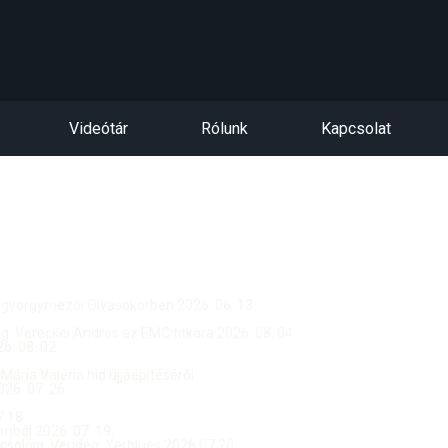
Videótár
Rólunk
Kapcsolat
ntgyörgymezői Olvasókörben 2026. 06. 13.
dég: Vereckei András az EMC titkára 2026. 08. 04.
. 08. 02.
 Mária Valéria híd újjáépítéséről
26. 07. 26.
.18.
ból 2026. 07. 19.
csolója, Vendég: Yerblues 2026.07.20.