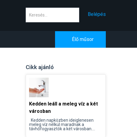
Keresés
Belépés
Élő műsor
Cikk ajánló
Kedden leáll a meleg víz a két
városban
Kedden napközben ideiglenesen
meleg víz nélkül maradnak a
távhőfogyasztók a két városban....