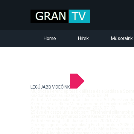
Home
Hírek
Műsoraink
LEGÚJABB VIDEÓINK
Mujdricza Ferenc építész kiállítása és előadása a Sze
Kis-dunai vízállás Esztergom 2026. 08. 04.
Verbal - A tavalyi siker után idén is újra Art Week! ven
Szentmise a Letkési Mennybemenetel templomból 2026
A 68. hídőr kiállítása Párkányban 2026. 07. 30.
25 éve ért össze újra a két part: Történelmi pillanatok a
Szentmise a Nagymarosi Szent Kereszt templomból 20
Verbal - vendég: Tóth József Citrom 2026.07.27.
Országos gördeszka bajnokság Esztergomban 2026.07
Szentmise a Mogyorósbányai Szűz Mária Neve templom
Verbal - A leghitelesebb magyar rock-blues hang tolmá