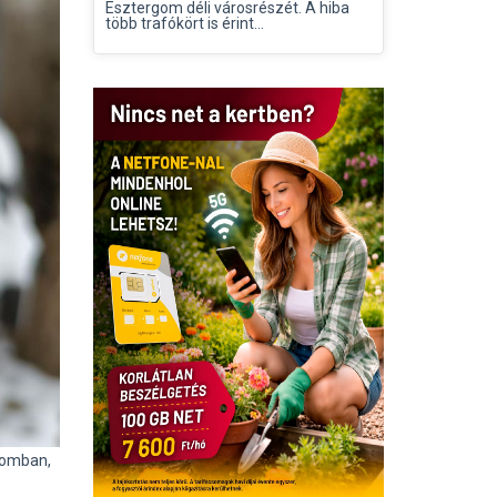
Esztergom déli városrészét. A hiba
több trafókört is érint...
rgomban,