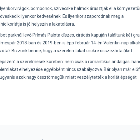
Ilyenkor
virágok, bombonok, szivecske halmok árasztják el a környezetü
kedveskedik ilyenkor kedvesének. És ilyenkor szaporodnak meg a
íd korlátja is jó helyszín a lakatolásra.
t parknál levő Prímás Palota díszes, cirádás kapuján találtunk két gra
erelmespár 2018-ban és 2019-ben is épp február 14-én Valentin-nap alka
 azóta? Bízzunk benne, hogy a szerelemlakat örökre összezárta őket.
népszerű a szerelmesek körében: nem csak a romantikus andalgás, ha
lemlakat elhelyezése egyébként nincs szabályozva. Bár olyan már előf
, ugyanis azok nagy össztömegük miatt veszélytették a korlát épségét.