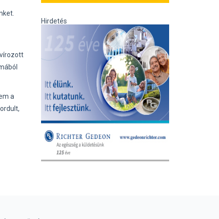
nket.
Hirdetés
vírozott
lmából
nem a
ordult,