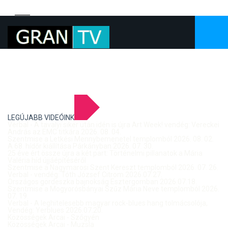
LEGÚJABB VIDEÓINK
Verbal - A tavalyi siker után idén is újra Art Week! vendég: Vereckei
András az EMC titkára 2026. 08. 04.
Szentmise a Letkési Mennybemenetel templomból 2026. 08. 02.
A 68. hídőr kiállítása Párkányban 2026. 07. 30.
25 éve ért össze újra a két part: Történelmi pillanatok a Mária
Valéria híd újjáépítéséről
Szentmise a Nagymarosi Szent Kereszt templomból 2026. 07. 26.
Verbal - vendég: Tóth József Citrom 2026.07.27.
Országos gördeszka bajnokság Esztergomban 2026.07.18.
Szentmise a Mogyorósbányai Szűz Mária Neve templomból 2026.
07. 19.
Verbal - A leghitelesebb magyar rock-blues hang tolmácsolója,
Vendég: Yerblues 2026.07.20.
Közösségek Arcai - Szőgyén
Közösségek Arcai - Muzsla