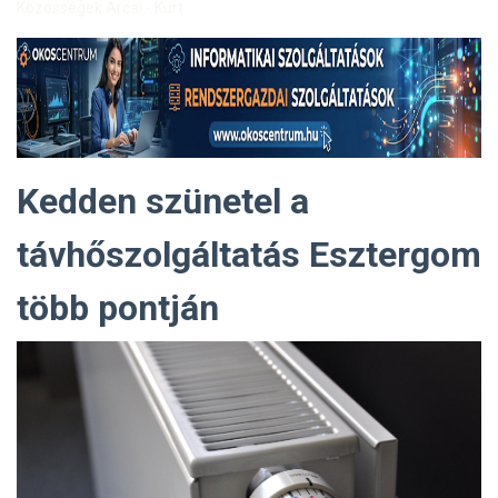
Közösségek Arcai - Kürt
Kedden szünetel a
távhőszolgáltatás Esztergom
több pontján