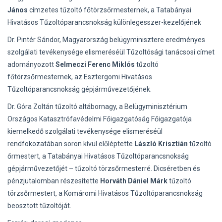
János
címzetes tűzoltó főtörzsőrmesternek, a Tatabányai
Hivatásos Tűzoltóparancsnokság különlegesszer-kezelőjének
Dr. Pintér Sándor, Magyarország belügyminisztere eredményes
szolgálati tevékenysége elismeréséül Tűzoltósági tanácsosi címet
adományozott
Selmeczi Ferenc Miklós
tűzoltó
főtörzsőrmesternek, az Esztergomi Hivatásos
Tűzoltóparancsnokság gépjárművezetőjének.
Dr. Góra Zoltán tűzoltó altábornagy, a Belügyminisztérium
Országos Katasztrófavédelmi Főigazgatóság Főigazgatója
kiemelkedő szolgálati tevékenysége elismeréséül
rendfokozatában soron kívül előléptette
László Krisztián
tűzoltó
őrmestert, a Tatabányai Hivatásos Tűzoltóparancsnokság
gépjárművezetőjét – tűzoltó törzsőrmesterré. Dicséretben és
pénzjutalomban részesítette
Horváth Dániel Márk
tűzoltó
törzsőrmestert, a Komáromi Hivatásos Tűzoltóparancsnokság
beosztott tűzoltóját.