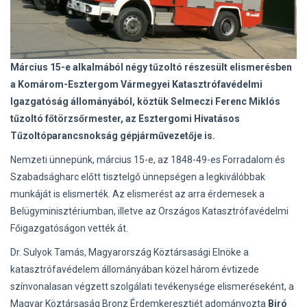
Március 15-e alkalmából négy tűzoltó részesült elismerésben
a Komárom-Esztergom Vármegyei Katasztrófavédelmi
Igazgatóság állományából, köztük Selmeczi Ferenc Miklós
tűzoltó főtörzsőrmester, az Esztergomi Hivatásos
Tűzoltóparancsnokság gépjárművezetője is.
Nemzeti ünnepünk, március 15-e, az 1848-49-es Forradalom és
Szabadságharc előtt tisztelgő ünnepségen a legkiválóbbak
munkáját is elismerték. Az elismerést az arra érdemesek a
Belügyminisztériumban, illetve az Országos Katasztrófavédelmi
Főigazgatóságon vették át.
Dr. Sulyok Tamás, Magyarország Köztársasági Elnöke a
katasztrófavédelem állományában közel három évtizede
színvonalasan végzett szolgálati tevékenysége elismeréseként, a
Magyar Köztársaság Bronz Érdemkeresztjét adományozta
Biró