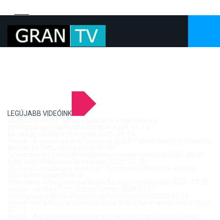
LEGÚJABB VIDEÓINK
Mujdricza Ferenc építész kiállítása és előadása a
Szentgyörgymezői Olvasókörben 2026. 06. 13.
Kis-dunai vízállás Esztergom 2026. 08. 04.
Verbal - A tavalyi siker után idén is újra Art Week! vendég: Vereckei
András az EMC titkára 2026. 08. 04.
Szentmise a Letkési Mennybemenetel templomból 2026. 08. 02.
A 68. hídőr kiállítása Párkányban 2026. 07. 30.
25 éve ért össze újra a két part: Történelmi pillanatok a Mária
Valéria híd újjáépítéséről
Szentmise a Nagymarosi Szent Kereszt templomból 2026. 07. 26.
Verbal - vendég: Tóth József Citrom 2026.07.27.
Országos gördeszka bajnokság Esztergomban 2026.07.18.
Szentmise a Mogyorósbányai Szűz Mária Neve templomból 2026.
07. 19.
Verbal - A leghitelesebb magyar rock-blues hang tolmácsolója,