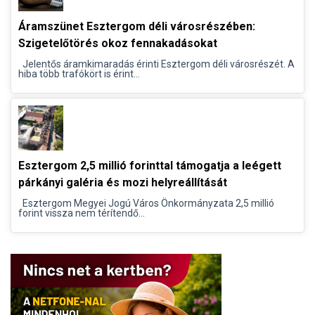
Áramszünet Esztergom déli városrészében:
Szigetelőtörés okoz fennakadásokat
Jelentős áramkimaradás érinti Esztergom déli városrészét. A
hiba több trafókört is érint...
Esztergom 2,5 millió forinttal támogatja a leégett
párkányi galéria és mozi helyreállítását
Esztergom Megyei Jogú Város Önkormányzata 2,5 millió
forint vissza nem térítendő...