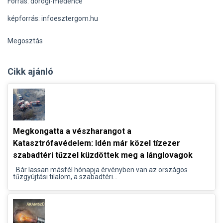
Forrás: dorogi-medence
képforrás: infoesztergom.hu
Megosztás
Cikk ajánló
Megkongatta a vészharangot a
Katasztrófavédelem: Idén már közel tízezer
szabadtéri tűzzel küzdöttek meg a lánglovagok
Bár lassan másfél hónapja érvényben van az országos
tűzgyújtási tilalom, a szabadtéri...