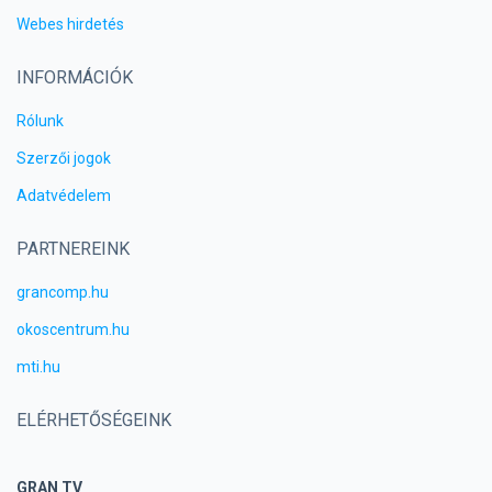
Webes hirdetés
INFORMÁCIÓK
Rólunk
Szerzői jogok
Adatvédelem
PARTNEREINK
grancomp.hu
okoscentrum.hu
mti.hu
ELÉRHETŐSÉGEINK
GRAN TV