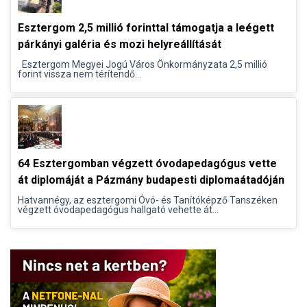
Esztergom 2,5 millió forinttal támogatja a leégett
párkányi galéria és mozi helyreállítását
Esztergom Megyei Jogú Város Önkormányzata 2,5 millió
forint vissza nem térítendő...
64 Esztergomban végzett óvodapedagógus vette
át diplomáját a Pázmány budapesti diplomaátadóján
Hatvannégy, az esztergomi Óvó- és Tanítóképző Tanszéken
végzett óvodapedagógus hallgató vehette át...