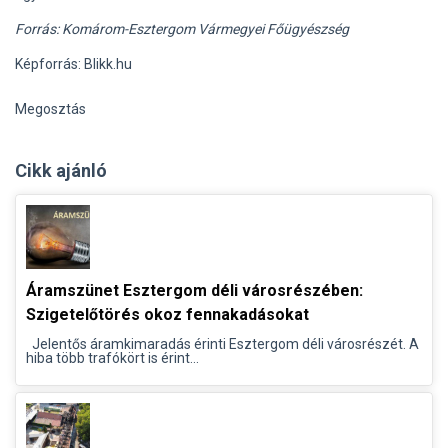
Forrás: Komárom-Esztergom Vármegyei Főügyészség
Képforrás: Blikk.hu
Megosztás
Cikk ajánló
Áramszünet Esztergom déli városrészében:
Szigetelőtörés okoz fennakadásokat
Jelentős áramkimaradás érinti Esztergom déli városrészét. A
hiba több trafókört is érint...