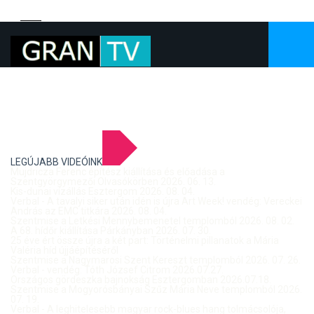
LEGÚJABB VIDEÓINK
Mujdricza Ferenc építész kiállítása és előadása a
Szentgyörgymezői Olvasókörben 2026. 06. 13.
Kis-dunai vízállás Esztergom 2026. 08. 04.
Verbal - A tavalyi siker után idén is újra Art Week! vendég: Vereckei
András az EMC titkára 2026. 08. 04.
Szentmise a Letkési Mennybemenetel templomból 2026. 08. 02.
A 68. hídőr kiállítása Párkányban 2026. 07. 30.
25 éve ért össze újra a két part: Történelmi pillanatok a Mária
Valéria híd újjáépítéséről
Szentmise a Nagymarosi Szent Kereszt templomból 2026. 07. 26.
Verbal - vendég: Tóth József Citrom 2026.07.27.
Országos gördeszka bajnokság Esztergomban 2026.07.18.
Szentmise a Mogyorósbányai Szűz Mária Neve templomból 2026.
07. 19.
Verbal - A leghitelesebb magyar rock-blues hang tolmácsolója,