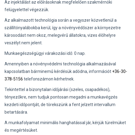
Az injektálást az előírásoknak megfelelően szakmérnöki
felügyelettel végezzük.
Az alkalmazott technológia során a vegyszer közvetlenül a
szállítónyalábokba kerül, így a növényvédőszer a környezetre
károsodást nem okoz, melegvérű állatokra, vizes élőhelyre
veszélyt nem jelent.
Munkaegészségügyi várakozási idő: 0 nap.
Amennyiben a növényvédelmi technológia alkalmazásával
kapcsolatban bárminemű kérdésük adódna, információt
+36-30-
378-5156
telefonszámon kérhetnek.
Tekintettel a bizonytalan időjárási (szeles, csapadékos),
tényezőkre, nem tudjuk pontosan megadni a munkavégzés
kezdeti időpontját, de törekszünk a fent jelzett intervallum
betartására.
A munkafolyamat minimális hanghatással jár, kérjük türelmüket
és megértésüket.