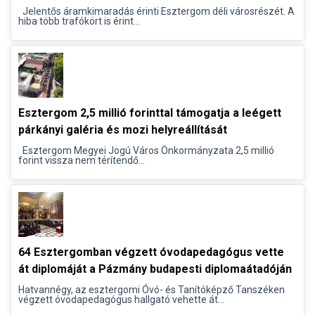
Jelentős áramkimaradás érinti Esztergom déli városrészét. A
hiba több trafókört is érint...
Esztergom 2,5 millió forinttal támogatja a leégett
párkányi galéria és mozi helyreállítását
Esztergom Megyei Jogú Város Önkormányzata 2,5 millió
forint vissza nem térítendő...
64 Esztergomban végzett óvodapedagógus vette
át diplomáját a Pázmány budapesti diplomaátadóján
Hatvannégy, az esztergomi Óvó- és Tanítóképző Tanszéken
végzett óvodapedagógus hallgató vehette át...