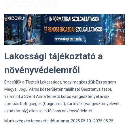
Vendég: Yerblues 2026.07.20.
Közösségek Arcai - Szőgyén
Lakossági tájékoztató a
növényvédelemről
Értesítjük a Tisztelt Lakosságot, hogy megkezdjük Esztergom
Megyei Jogú Város közterületén található Gesztenye fasor,
valamint a Szent Anna temető koros vadgesztenyefáinak
gombás betegségek (Guignardia), kártevők (vadgesztenyelevél-
aknázómoly) elleni injektálásos növényvédelmét.
Munkavégzés tervezett időtartama: 2025.05.10.-2025.05.25.