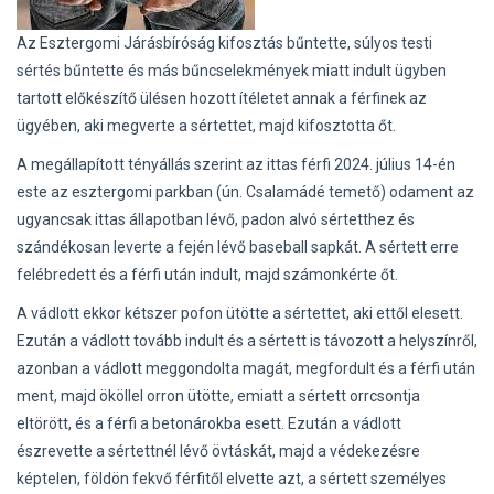
Az Esztergomi Járásbíróság kifosztás bűntette, súlyos testi
sértés bűntette és más bűncselekmények miatt indult ügyben
tartott előkészítő ülésen hozott ítéletet annak a férfinek az
ügyében, aki megverte a sértettet, majd kifosztotta őt.
A megállapított tényállás szerint az ittas férfi 2024. július 14-én
este az esztergomi parkban (ún. Csalamádé temető) odament az
ugyancsak ittas állapotban lévő, padon alvó sértetthez és
szándékosan leverte a fején lévő baseball sapkát. A sértett erre
felébredett és a férfi után indult, majd számonkérte őt.
A vádlott ekkor kétszer pofon ütötte a sértettet, aki ettől elesett.
Ezután a vádlott tovább indult és a sértett is távozott a helyszínről,
azonban a vádlott meggondolta magát, megfordult és a férfi után
ment, majd ököllel orron ütötte, emiatt a sértett orrcsontja
eltörött, és a férfi a betonárokba esett. Ezután a vádlott
észrevette a sértettnél lévő övtáskát, majd a védekezésre
képtelen, földön fekvő férfitől elvette azt, a sértett személyes