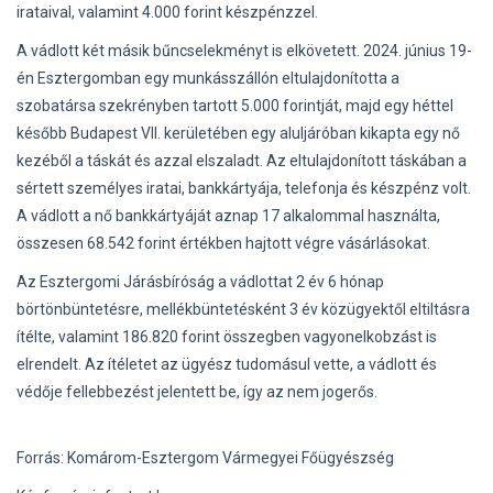
irataival, valamint 4.000 forint készpénzzel.
A vádlott két másik bűncselekményt is elkövetett. 2024. június 19-
én Esztergomban egy munkásszállón eltulajdonította a
szobatársa szekrényben tartott 5.000 forintját, majd egy héttel
később Budapest VII. kerületében egy aluljáróban kikapta egy nő
kezéből a táskát és azzal elszaladt. Az eltulajdonított táskában a
sértett személyes iratai, bankkártyája, telefonja és készpénz volt.
A vádlott a nő bankkártyáját aznap 17 alkalommal használta,
összesen 68.542 forint értékben hajtott végre vásárlásokat.
Az Esztergomi Járásbíróság a vádlottat 2 év 6 hónap
börtönbüntetésre, mellékbüntetésként 3 év közügyektől eltiltásra
ítélte, valamint 186.820 forint összegben vagyonelkobzást is
elrendelt. Az ítéletet az ügyész tudomásul vette, a vádlott és
védője fellebbezést jelentett be, így az nem jogerős.
Forrás: Komárom-Esztergom Vármegyei Főügyészség