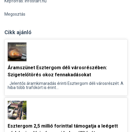
Képforrás: infostart.hu
Megosztás
Cikk ajánló
Áramszünet Esztergom déli városrészében:
Szigetelőtörés okoz fennakadásokat
Jelentős áramkimaradás érinti Esztergom déli városrészét. A
hiba több trafókört is érint...
Esztergom 2,5 millió forinttal támogatja a leégett