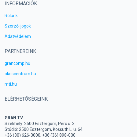
INFORMÁCIÓK
Rólunk
Szerzői jogok
Adatvédelem
PARTNEREINK
grancomp.hu
okoscentrum.hu
mti.hu
ELÉRHETŐSÉGEINK
GRAN TV
Székhely: 2500 Esztergom, Perc u. 3.
Stúdió: 2500 Esztergom, Kossuth L. u. 64.
+36 (30) 626-3000, +36 (36) 898-000