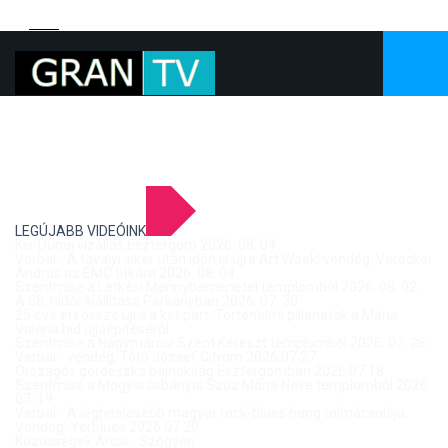
LEGÚJABB VIDEÓINK
Kis-Dunai vízállás Esztergom 2026. 08. 04.
Verbal - A tavalyi siker után idén is újra Art Week! vendég: Vereckei
András az EMC titkára 2026. 08. 04.
Szentmise a Letkési Mennybemenetel templomból 2026. 08. 02.
A 68. hídőr kiállítása Párkányban 2026. 07. 30.
25 éve ért össze újra a két part: Történelmi pillanatok a Mária
Valéria híd újjáépítéséről
Szentmise a Nagymarosi Szent Kereszt templomból 2026. 07. 26.
Verbal - vendég: Tóth József Citrom 2026.07.27.
Országos gördeszka bajnokság Esztergomban 2026.07.18.
Szentmise a Mogyorósbányai Szűz Mária Neve templomból 2026.
07. 19.
Verbal - A leghitelesebb magyar rock-blues hang tolmácsolója,
Vendég: Yerblues 2026.07.20.
Közösségek Arcai - Szőgyén