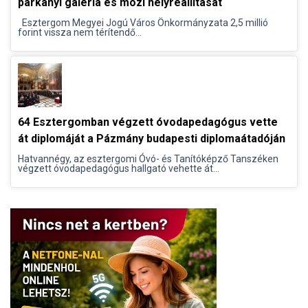
párkányi galéria és mozi helyreállítását
Esztergom Megyei Jogú Város Önkormányzata 2,5 millió
forint vissza nem térítendő...
64 Esztergomban végzett óvodapedagógus vette
át diplomáját a Pázmány budapesti diplomaátadóján
Hatvannégy, az esztergomi Óvó- és Tanítóképző Tanszéken
végzett óvodapedagógus hallgató vehette át...