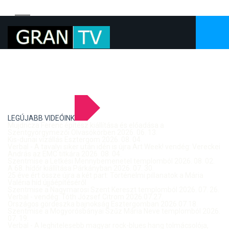
LEGÚJABB VIDEÓINK
Mujdricza Ferenc építész kiállítása és előadása a
Szentgyörgymezői Olvasókörben 2026. 06. 13.
Kis-dunai vízállás Esztergom 2026. 08. 04.
Verbal - A tavalyi siker után idén is újra Art Week! vendég: Vereckei
András az EMC titkára 2026. 08. 04.
Szentmise a Letkési Mennybemenetel templomból 2026. 08. 02.
A 68. hídőr kiállítása Párkányban 2026. 07. 30.
25 éve ért össze újra a két part: Történelmi pillanatok a Mária
Valéria híd újjáépítéséről
Szentmise a Nagymarosi Szent Kereszt templomból 2026. 07. 26.
Verbal - vendég: Tóth József Citrom 2026.07.27.
Országos gördeszka bajnokság Esztergomban 2026.07.18.
Szentmise a Mogyorósbányai Szűz Mária Neve templomból 2026.
07. 19.
Verbal - A leghitelesebb magyar rock-blues hang tolmácsolója,