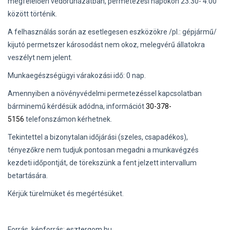
megfelelően védőruházatban, permetezési napokon 23:30- 4:00
között történik.
A felhasználás során az esetlegesen eszközökre /pl.: gépjármű/
kijutó permetszer károsodást nem okoz, melegvérű állatokra
veszélyt nem jelent.
Munkaegészségügyi várakozási idő: 0 nap.
Amennyiben a növényvédelmi permetezéssel kapcsolatban
bárminemű kérdésük adódna, információt
30-378-
5156
telefonszámon kérhetnek.
Tekintettel a bizonytalan időjárási (szeles, csapadékos),
tényezőkre nem tudjuk pontosan megadni a munkavégzés
kezdeti időpontját, de törekszünk a fent jelzett intervallum
betartására.
Kérjük türelmüket és megértésüket.
Forrás, képforrás: esztergom.hu