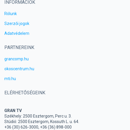
INFORMÁCIÓK
Rólunk
Szerzői jogok
Adatvédelem
PARTNEREINK
grancomp.hu
okoscentrum.hu
mti.hu
ELÉRHETŐSÉGEINK
GRAN TV
Székhely: 2500 Esztergom, Perc u. 3.
Stúdió: 2500 Esztergom, Kossuth L. u. 64.
+36 (30) 626-3000, +36 (36) 898-000