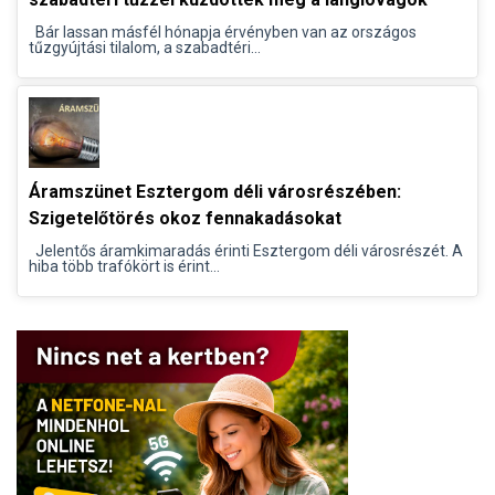
Bár lassan másfél hónapja érvényben van az országos
tűzgyújtási tilalom, a szabadtéri...
Áramszünet Esztergom déli városrészében:
Szigetelőtörés okoz fennakadásokat
Jelentős áramkimaradás érinti Esztergom déli városrészét. A
hiba több trafókört is érint...