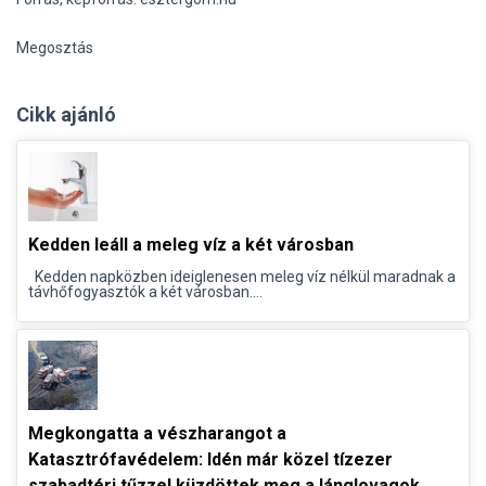
Megosztás
Cikk ajánló
Kedden leáll a meleg víz a két városban
Kedden napközben ideiglenesen meleg víz nélkül maradnak a
távhőfogyasztók a két városban....
Megkongatta a vészharangot a
Katasztrófavédelem: Idén már közel tízezer
szabadtéri tűzzel küzdöttek meg a lánglovagok