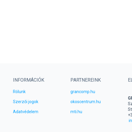
INFORMÁCIÓK
PARTNEREINK
E
Rólunk
grancomp.hu
G
Szerzői jogok
okoscentrum.hu
Sz
St
Adatvédelem
mti.hu
+3
i