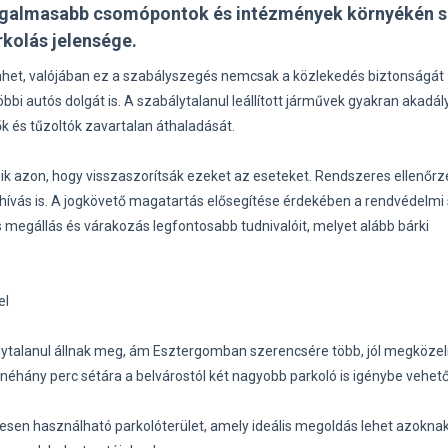
orgalmasabb csomópontok és intézmények környékén s
rkolás jelensége.
nhet, valójában ez a szabályszegés nemcsak a közlekedés biztonságát
bi autós dolgát is. A szabálytalanul leállított járművek gyakran akadá
tők és tűzoltók zavartalan áthaladását.
ik azon, hogy visszaszorítsák ezeket az eseteket. Rendszeres ellenőrz
lhívás is. A jogkövető magatartás elősegítése érdekében a rendvédelmi
 megállás és várakozás legfontosabb tudnivalóit, melyet alább bárki
el
lytalanul állnak meg, ám Esztergomban szerencsére több, jól megközelí
néhány perc sétára a belvárostól két nagyobb parkoló is igénybe vehető
nesen használható parkolóterület, amely ideális megoldás lehet azoknak