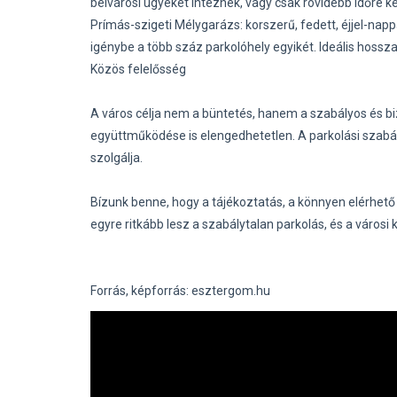
belvárosi ügyeket intéznek, vagy csak rövidebb időre k
Prímás-szigeti Mélygarázs: korszerű, fedett, éjjel-napp
igénybe a több száz parkolóhely egyikét. Ideális hoss
Közös felelősség
A város célja nem a büntetés, hanem a szabályos és 
együttműködése is elengedhetetlen. A parkolási szabá
szolgálja.
Bízunk benne, hogy a tájékoztatás, a könnyen elérhető
egyre ritkább lesz a szabálytalan parkolás, és a váro
Forrás, képforrás: esztergom.hu