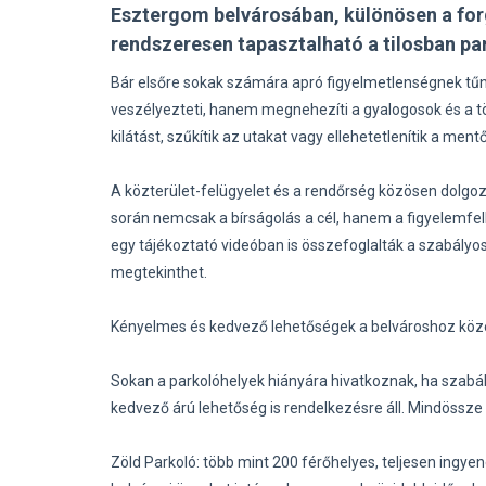
Esztergom belvárosában, különösen a f
rendszeresen tapasztalható a tilosban pa
Bár elsőre sokak számára apró figyelmetlenségnek tű
veszélyezteti, hanem megnehezíti a gyalogosok és a töb
kilátást, szűkítik az utakat vagy ellehetetlenítik a men
A közterület-felügyelet és a rendőrség közösen dolgoz
során nemcsak a bírságolás a cél, hanem a figyelemfe
egy tájékoztató videóban is összefoglalták a szabályos
megtekinthet.
Kényelmes és kedvező lehetőségek a belvároshoz köz
Sokan a parkolóhelyek hiányára hivatkoznak, ha szabá
kedvező árú lehetőség is rendelkezésre áll. Mindössze 
Zöld Parkoló: több mint 200 férőhelyes, teljesen ingye