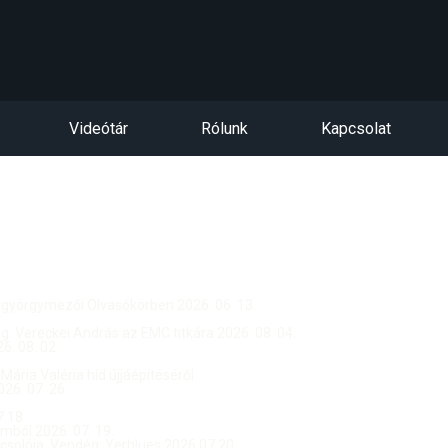
Videótár
Rólunk
Kapcsolat
ntgyörgymezői Olvasókörben 2026. 06. 13.
dég: Vereckei András az EMC titkára 2026. 08. 04.
. 08. 02.
 Mária Valéria híd újjáépítéséről
26. 07. 26.
.18.
ból 2026. 07. 19.
csolója, Vendég: Yerblues 2026.07.20.