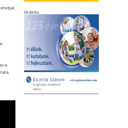
vehetjük
Hirdetés
is
an is
ámára.