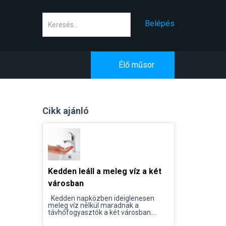
Keresés
Belépés
Élő műsor
Cikk ajánló
Kedden leáll a meleg víz a két
városban
Kedden napközben ideiglenesen
meleg víz nélkül maradnak a
távhőfogyasztók a két városban....