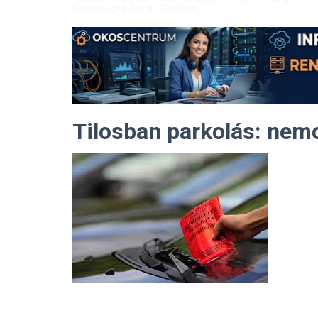
Közösségek Arcai - Szőgyén
Tilosban parkolás: nemc