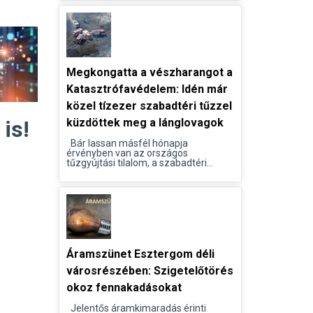
Megkongatta a vészharangot a
Katasztrófavédelem: Idén már
közel tízezer szabadtéri tűzzel
is!
küzdöttek meg a lánglovagok
Bár lassan másfél hónapja
érvényben van az országos
tűzgyújtási tilalom, a szabadtéri...
Áramszünet Esztergom déli
városrészében: Szigetelőtörés
okoz fennakadásokat
Jelentős áramkimaradás érinti