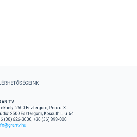
LÉRHETŐSÉGEINK
RAN TV
ékhely: 2500 Esztergom, Perc u. 3.
údió: 2500 Esztergom, Kossuth L. u. 64.
6 (30) 626-3000, +36 (36) 898-000
nfo@grantv.hu