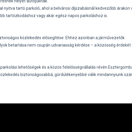
eresnek helyet autójuknak.
al nyitva tartó parkoló, ahol a belvárosi díjszabásnál kedvezőbb árakon 
zabb tartózkodáshoz vagy akár egész napos parkoláshoz is.
biztonságos közlekedés elősegítése. Ehhez azonban a járművezetők
lyok betartása nem csupán udvariasság kérdése – a közösség érdekét 
 parkolási lehetőségek és a közös felelősségvállalás révén Esztergomb
si közlekedés biztonságosabbá, gördülékenyebbé válik mindannyiunk sz