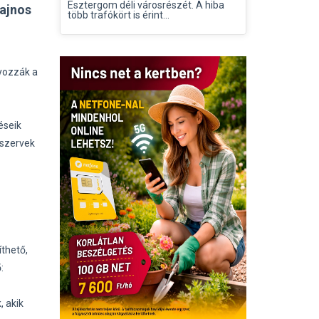
Esztergom déli városrészét. A hiba
ajnos
több trafókört is érint...
lyozzák a
éseik
 szervek
thető,
:
, akik