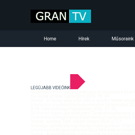
Home
Hírek
Műsoraink
LEGÚJABB VIDEÓINK
Mujdricza Ferenc építész kiállítása és előadása a Sze
Kis-dunai vízállás Esztergom 2026. 08. 04.
Verbal - A tavalyi siker után idén is újra Art Week! ven
Szentmise a Letkési Mennybemenetel templomból 2026
A 68. hídőr kiállítása Párkányban 2026. 07. 30.
25 éve ért össze újra a két part: Történelmi pillanatok a
Szentmise a Nagymarosi Szent Kereszt templomból 20
Verbal - vendég: Tóth József Citrom 2026.07.27.
Országos gördeszka bajnokság Esztergomban 2026.07
Szentmise a Mogyorósbányai Szűz Mária Neve templom
Verbal - A leghitelesebb magyar rock-blues hang tolmá