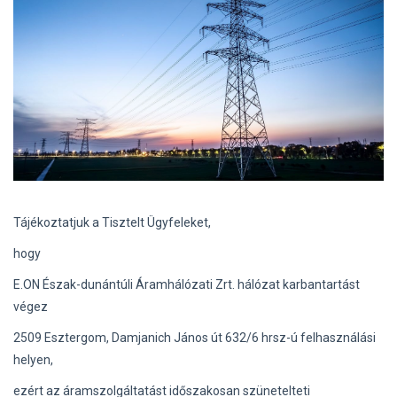
Tájékoztatjuk a Tisztelt Ügyfeleket,
hogy
E.ON Észak-dunántúli Áramhálózati Zrt. hálózat karbantartást
végez
2509 Esztergom, Damjanich János út 632/6 hrsz-ú felhasználási
helyen,
ezért az áramszolgáltatást időszakosan szünetelteti