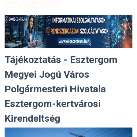
Vendég: Yerblues 2026.07.20.
Közösségek Arcai - Szőgyén
Tájékoztatás - Esztergom
Megyei Jogú Város
Polgármesteri Hivatala
Esztergom-kertvárosi
Kirendeltség