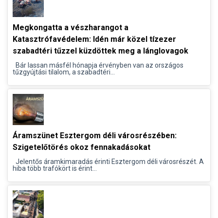
Megkongatta a vészharangot a
Katasztrófavédelem: Idén már közel tízezer
szabadtéri tűzzel küzdöttek meg a lánglovagok
Bár lassan másfél hónapja érvényben van az országos
tűzgyújtási tilalom, a szabadtéri...
Áramszünet Esztergom déli városrészében:
Szigetelőtörés okoz fennakadásokat
Jelentős áramkimaradás érinti Esztergom déli városrészét. A
hiba több trafókört is érint...