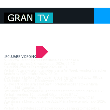
LEGÚJABB VIDEÓINK
Mujdricza Ferenc építész kiállítása és előadása a
Szentgyörgymezői Olvasókörben 2026. 06. 13.
Kis-dunai vízállás Esztergom 2026. 08. 04.
Verbal - A tavalyi siker után idén is újra Art Week! vendég: Vereckei
András az EMC titkára 2026. 08. 04.
Szentmise a Letkési Mennybemenetel templomból 2026. 08. 02.
A 68. hídőr kiállítása Párkányban 2026. 07. 30.
25 éve ért össze újra a két part: Történelmi pillanatok a Mária
Valéria híd újjáépítéséről
Szentmise a Nagymarosi Szent Kereszt templomból 2026. 07. 26.
Verbal - vendég: Tóth József Citrom 2026.07.27.
Országos gördeszka bajnokság Esztergomban 2026.07.18.
Szentmise a Mogyorósbányai Szűz Mária Neve templomból 2026.
07. 19.
Verbal - A leghitelesebb magyar rock-blues hang tolmácsolója,