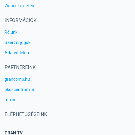
Webes hirdetés
INFORMÁCIÓK
Rólunk
Szerzői jogok
Adatvédelem
PARTNEREINK
grancomp.hu
okoscentrum.hu
mti.hu
ELÉRHETŐSÉGEINK
GRAN TV