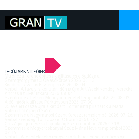
LEGÚJABB VIDEÓINK
Mujdricza Ferenc építész kiállítása és előadása a
Szentgyörgymezői Olvasókörben 2026. 06. 13.
Kis-dunai vízállás Esztergom 2026. 08. 04.
Verbal - A tavalyi siker után idén is újra Art Week! vendég: Vereckei
András az EMC titkára 2026. 08. 04.
Szentmise a Letkési Mennybemenetel templomból 2026. 08. 02.
A 68. hídőr kiállítása Párkányban 2026. 07. 30.
25 éve ért össze újra a két part: Történelmi pillanatok a Mária
Valéria híd újjáépítéséről
Szentmise a Nagymarosi Szent Kereszt templomból 2026. 07. 26.
Verbal - vendég: Tóth József Citrom 2026.07.27.
Országos gördeszka bajnokság Esztergomban 2026.07.18.
Szentmise a Mogyorósbányai Szűz Mária Neve templomból 2026.
07. 19.
Verbal - A leghitelesebb magyar rock-blues hang tolmácsolója,