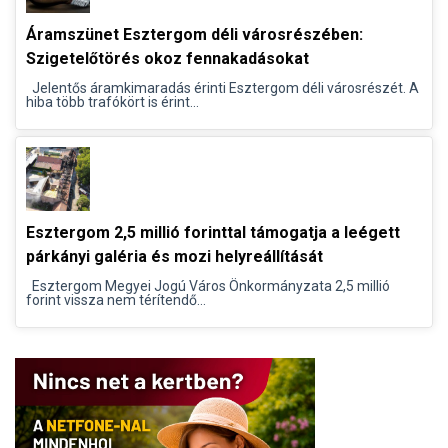
Áramszünet Esztergom déli városrészében:
Szigetelőtörés okoz fennakadásokat
Jelentős áramkimaradás érinti Esztergom déli városrészét. A
hiba több trafókört is érint...
Esztergom 2,5 millió forinttal támogatja a leégett
párkányi galéria és mozi helyreállítását
Esztergom Megyei Jogú Város Önkormányzata 2,5 millió
forint vissza nem térítendő...