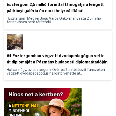
Esztergom 2,5 millió forinttal támogatja a leégett
párkányi galéria és mozi helyreállítását
Esztergom Megyei Jogú Város Önkormányzata 2,5 millió
forint vissza nem térítendő...
64 Esztergomban végzett óvodapedagógus vette
át diplomáját a Pázmány budapesti diplomaátadóján
Hatvannégy, az esztergomi Óvó- és Tanítóképző Tanszéken
végzett óvodapedagógus hallgató vehette át...