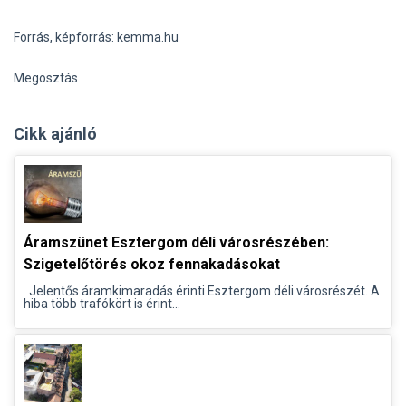
Forrás, képforrás: kemma.hu
Megosztás
Cikk ajánló
Áramszünet Esztergom déli városrészében:
Szigetelőtörés okoz fennakadásokat
Jelentős áramkimaradás érinti Esztergom déli városrészét. A
hiba több trafókört is érint...