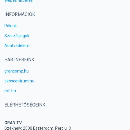
Webes hirdetés
INFORMÁCIÓK
Rólunk
Szerzői jogok
Adatvédelem
PARTNEREINK
grancomp.hu
okoscentrum.hu
mti.hu
ELÉRHETŐSÉGEINK
GRAN TV
Székhely: 2500 Esztergom, Perc u. 3.