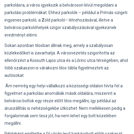
parkolásra, a város igyekszik a belvároson kívül megoldani a
parkolási problémákat. Ehhez parkolók – például a Prímás-szigeti
ingyenes parkoló, a
Z
öld parkoló– létrehozásával, illetve a
belvárosi parkolóhelyek szigor szabályozásával igyekeznek
eredményt elérni.
Sokan azonban tilosban állnak meg, amely a szabályosan
közlekedőket is zavarhatja. A városvezetés szigorította az
ellenőrzést a Kossuth Lajos utca és a Lőrinc utca térségében, ahol
több szakaszon is várakozni tilos tábla figyelmezteti az
autósokat.
Ám nemrég egy helyi vállalkozó a közösségi oldalon hívta fel a
figyelmet a parkolási anomáliák másik oldalára, miszerint a
belvárosi boltok egy része előtt tilos megállni, így például az
áruszállítás is nehézségekbe ütközhet. Nem mellékesen pedig a
forgalomnak sem tesz jót, ha nem lehet egy bolt közelében
megállni.
Példaként említette a fő utcán levő barkácsbolt előtti szakaszt,