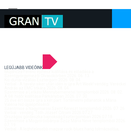
LEGÚJABB VIDEÓINK
Mujdricza Ferenc építész kiállítása és előadása a
Szentgyörgymezői Olvasókörben 2026. 06. 13.
Kis-dunai vízállás Esztergom 2026. 08. 04.
Verbal - A tavalyi siker után idén is újra Art Week! vendég: Vereckei
András az EMC titkára 2026. 08. 04.
Szentmise a Letkési Mennybemenetel templomból 2026. 08. 02.
A 68. hídőr kiállítása Párkányban 2026. 07. 30.
25 éve ért össze újra a két part: Történelmi pillanatok a Mária
Valéria híd újjáépítéséről
Szentmise a Nagymarosi Szent Kereszt templomból 2026. 07. 26.
Verbal - vendég: Tóth József Citrom 2026.07.27.
Országos gördeszka bajnokság Esztergomban 2026.07.18.
Szentmise a Mogyorósbányai Szűz Mária Neve templomból 2026.
07. 19.
Verbal - A leghitelesebb magyar rock-blues hang tolmácsolója,