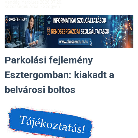
Vendég: Yerblues 2026.07.20.
Közösségek Arcai - Szőgyén
Parkolási fejlemény
Esztergomban: kiakadt a
belvárosi boltos