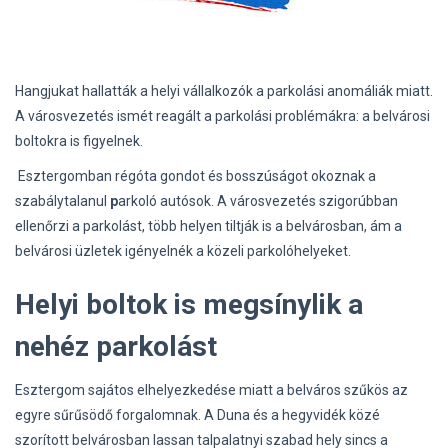
Hangjukat hallatták a helyi vállalkozók a parkolási anomáliák miatt.
A városvezetés ismét reagált a parkolási problémákra: a belvárosi
boltokra is figyelnek.
Esztergomban régóta gondot és bosszúságot okoznak a
szabálytalanul
p
arkoló autósok. A városvezetés szigorúbban
ellenőrzi a parkolást, több helyen tiltják is a belvárosban, ám a
belvárosi üzletek igényelnék a közeli parkolóhelyeket.
Helyi boltok is megsínylik a
nehéz parkolást
Esztergom sajátos elhelyezkedése miatt a belváros szűkös az
egyre sűrűsödő forgalomnak. A Duna és a hegyvidék közé
szorított belvárosban lassan talpalatnyi szabad hely sincs a