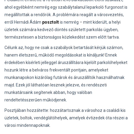
ahol egyébként nemrég egy szabálytalanul leparkoló furgonost is
megállítottak a rendőrök. A problémára reagált a városvezetés,
erről Hernádi Ádám
posztolt
is nemrég – mint kiderült, a helyi
üzletek számára kedvező döntés született parkolás ügyben,
természetesen a biztonságos közlekedést szem előtt tartva.
Célunk az, hogy ne csak a szabályok betartását kérjük számon,
hanem életszerű, működő megoldásokat is kínáljunk! Ennek
érdekében kísérleti jelleggel áruszállításra kijelölt parkolóhelyeket
hozunk létre a belváros frekventált pontjain, amelyeket
munkanapokon kizárólag futárok és áruszállítók használhatnak
majd. Ezek jól láthatóan lesznek jelezve, és rendészeti
munkatársaink segítenek abban, hogy valóban
rendeltetésszerűen működjenek.
Posztjában hozzátette: hozzátartoznak a városhoz a családi kis
üzletek, boltok, vendéglátóhelyek, amelyek évtizedek óta részei a
városi mindennapoknak.