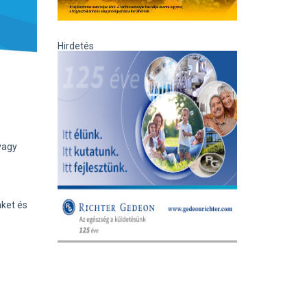
Hirdetés
vagy
nket és