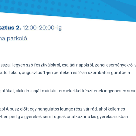
szal, legyen szó fesztiválokról, családi napokról, zenei eseményekről 
csütörtökön, augusztus 1-jén pénteken és 2-án szombaton gurul be a
ogatókat, akik dm saját márkás termékekkel készítenek ingyenesen smi
p! A busz előtt egy hangulatos lounge rész vár rád, ahol kellemes
zben pedig a gyerekek sem fognak unatkozni: a kis gyereksarokban