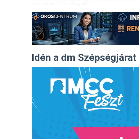
Közösségek Arcai - Szőgyén
Idén a dm Szépségjárat