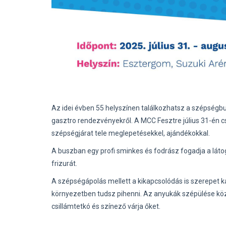
Az idei évben 55 helyszínen találkozhatsz a szépségbus
gasztro rendezvényekről. A MCC Fesztre július 31-én 
szépségjárat tele meglepetésekkel, ajándékokkal.
A buszban egy profi sminkes és fodrász fogadja a lát
frizurát.
A szépségápolás mellett a kikapcsolódás is szerepet ka
környezetben tudsz pihenni. Az anyukák szépülése kö
csillámtetkó és színező várja őket.