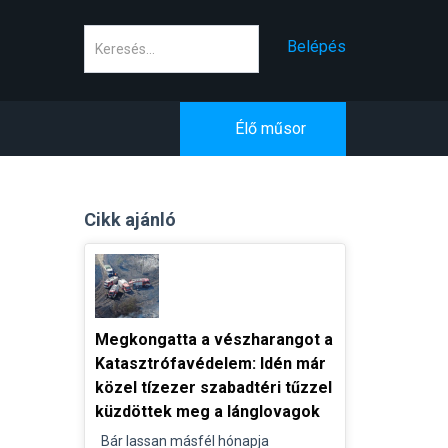
Keresés
Belépés
Élő műsor
Cikk ajánló
Megkongatta a vészharangot a
Katasztrófavédelem: Idén már
közel tízezer szabadtéri tűzzel
küzdöttek meg a lánglovagok
Bár lassan másfél hónapja