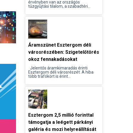
érvényben van az országos
tűzgyújtási tilalom, a szabadtéri...
Áramszünet Esztergom déli
városrészében: Szigetelőtörés
okoz fennakadásokat
Jelentős áramkimaradás érinti
Esztergom déli városrészét. A hiba
több trafókört is érint...
Esztergom 2,5 millió forinttal
támogatja a leégett párkányi
galéria és mozi helyreállítását