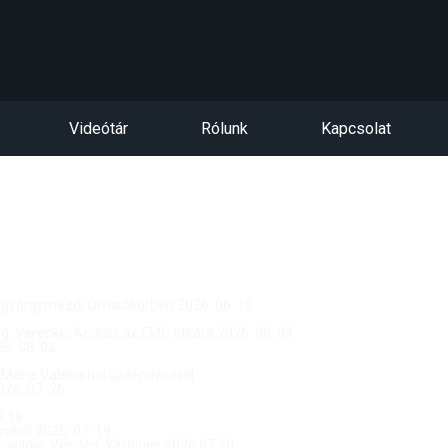
Videótár
Rólunk
Kapcsolat
ntgyörgymezői Olvasókörben 2026. 06. 13.
dég: Vereckei András az EMC titkára 2026. 08. 04.
. 08. 02.
 Mária Valéria híd újjáépítéséről
26. 07. 26.
.18.
ból 2026. 07. 19.
csolója, Vendég: Yerblues 2026.07.20.