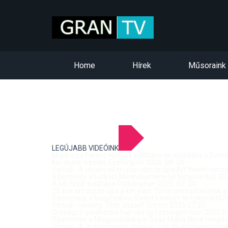
Home
Hírek
Műsoraink
LEGÚJABB VIDEÓINK
Mujdricza Ferenc építész kiállítása és előadása a Sze
Kis-dunai vízállás Esztergom 2026. 08. 04.
Verbal - A tavalyi siker után idén is újra Art Week! ven
Szentmise a Letkési Mennybemenetel templomból 2026
A 68. hídőr kiállítása Párkányban 2026. 07. 30.
25 éve ért össze újra a két part: Történelmi pillanatok a
Szentmise a Nagymarosi Szent Kereszt templomból 20
Verbal - vendég: Tóth József Citrom 2026.07.27.
Országos gördeszka bajnokság Esztergomban 2026.07
Szentmise a Mogyorósbányai Szűz Mária Neve templom
Verbal - A leghitelesebb magyar rock-blues hang tolmá