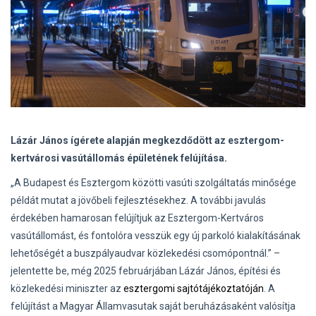
Lázár János ígérete alapján megkezdődött az esztergom-
kertvárosi vasútállomás épületének felújítása.
„A Budapest és Esztergom közötti vasúti szolgáltatás minősége
példát mutat a jövőbeli fejlesztésekhez. A további javulás
érdekében hamarosan felújítjuk az Esztergom-Kertváros
vasútállomást, és fontolóra vesszük egy új parkoló kialakításának
lehetőségét a buszpályaudvar közlekedési csomópontnál.” –
jelentette be, még 2025 februárjában Lázár János, építési és
közlekedési miniszter az
esztergomi sajtótájékoztatóján
. A
felújítást a Magyar Államvasutak saját beruházásaként valósítja