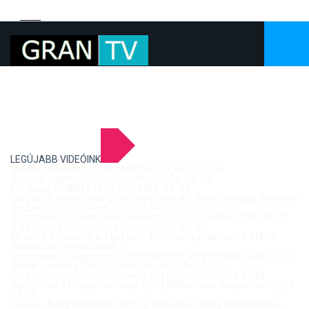
LEGÚJABB VIDEÓINK
Mujdricza Ferenc építész kiállítása és előadása a
Szentgyörgymezői Olvasókörben 2026. 06. 13.
Kis-dunai vízállás Esztergom 2026. 08. 04.
Verbal - A tavalyi siker után idén is újra Art Week! vendég: Vereckei
András az EMC titkára 2026. 08. 04.
Szentmise a Letkési Mennybemenetel templomból 2026. 08. 02.
A 68. hídőr kiállítása Párkányban 2026. 07. 30.
25 éve ért össze újra a két part: Történelmi pillanatok a Mária
Valéria híd újjáépítéséről
Szentmise a Nagymarosi Szent Kereszt templomból 2026. 07. 26.
Verbal - vendég: Tóth József Citrom 2026.07.27.
Országos gördeszka bajnokság Esztergomban 2026.07.18.
Szentmise a Mogyorósbányai Szűz Mária Neve templomból 2026.
07. 19.
Verbal - A leghitelesebb magyar rock-blues hang tolmácsolója,