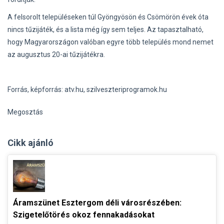
A felsorolt településeken túl Gyöngyösön és Csömörön évek óta
nincs tűzijáték, és a lista még így sem teljes. Az tapasztalható,
hogy Magyarországon valóban egyre több település mond nemet
az augusztus 20-ai tűzijátékra.
Forrás, képforrás: atv.hu, szilveszteriprogramok.hu
Megosztás
Cikk ajánló
Áramszünet Esztergom déli városrészében:
Szigetelőtörés okoz fennakadásokat