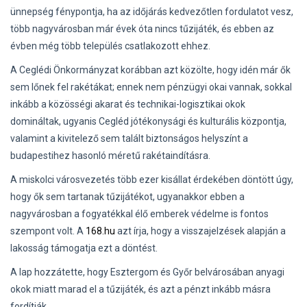
ünnepség fénypontja, ha az időjárás kedvezőtlen fordulatot vesz,
több nagyvárosban már évek óta nincs tűzijáték, és ebben az
évben még több település csatlakozott ehhez.
A Ceglédi Önkormányzat korábban azt közölte, hogy idén már ők
sem lőnek fel rakétákat; ennek nem pénzügyi okai vannak, sokkal
inkább a közösségi akarat és technikai-logisztikai okok
domináltak, ugyanis Cegléd jótékonysági és kulturális központja,
valamint a kivitelező sem talált biztonságos helyszínt a
budapestihez hasonló méretű rakétaindításra.
A miskolci városvezetés több ezer kisállat érdekében döntött úgy,
hogy ők sem tartanak tűzijátékot, ugyanakkor ebben a
nagyvárosban a fogyatékkal élő emberek védelme is fontos
szempont volt. A
168.hu
azt írja, hogy a visszajelzések alapján a
lakosság támogatja ezt a döntést.
A lap hozzátette, hogy Esztergom és Győr belvárosában anyagi
okok miatt marad el a tűzijáték, és azt a pénzt inkább másra
fordítják.