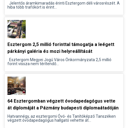
Jelentős áramkimaradás érinti Esztergom déli városrészét. A
hiba több trafókört is érint...
Esztergom 2,5 millió forinttal támogatja a leégett
párkányi galéria és mozi helyreállítását
Esztergom Megyei Jogú Város Önkormányzata 2,5 millió
forint vissza nem térítendő...
64 Esztergomban végzett óvodapedagógus vette
át diplomáját a Pázmány budapesti diplomaátadóján
Hatvannégy, az esztergomi Óvó- és Tanítóképző Tanszéken
végzett óvodapedagógus hallgató vehette át...