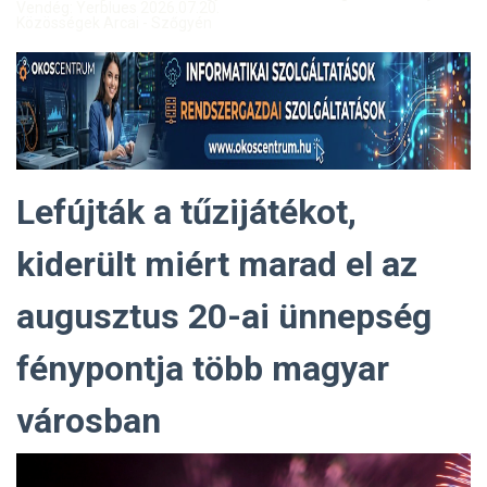
Vendég: Yerblues 2026.07.20.
Közösségek Arcai - Szőgyén
Lefújták a tűzijátékot,
kiderült miért marad el az
augusztus 20-ai ünnepség
fénypontja több magyar
városban