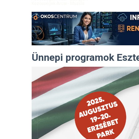
Közösségek Arcai - Muzsla
Ünnepi programok Esz