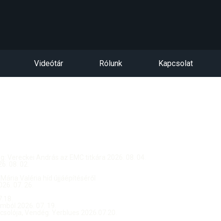
Videótár
Rólunk
Kapcsolat
dég: Vereckei András az EMC titkára 2026. 08. 04.
. 08. 02.
 Mária Valéria híd újjáépítéséről
26. 07. 26.
.18.
ból 2026. 07. 19.
csolója, Vendég: Yerblues 2026.07.20.