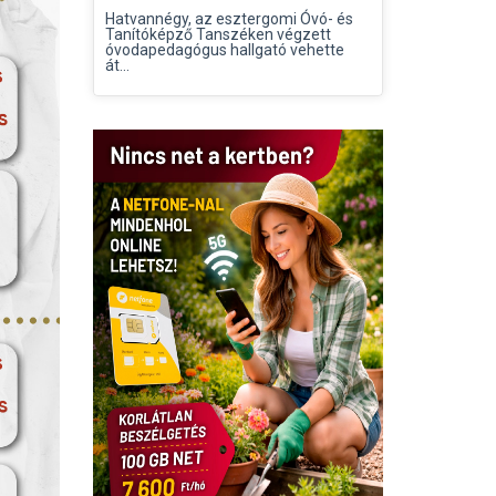
Hatvannégy, az esztergomi Óvó- és
Tanítóképző Tanszéken végzett
óvodapedagógus hallgató vehette
át...