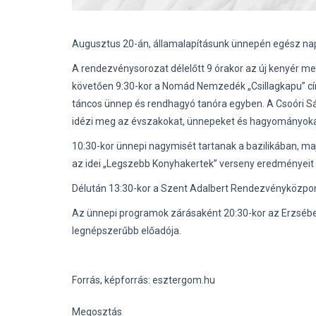
Augusztus 20-án, államalapításunk ünnepén egész na
A rendezvénysorozat délelőtt 9 órakor az új kenyér m
követően 9:30-kor a Nomád Nemzedék „Csillagkapu” cí
táncos ünnep és rendhagyó tanóra egyben. A Csoóri Sá
idézi meg az évszakokat, ünnepeket és hagyományokat
10:30-kor ünnepi nagymisét tartanak a bazilikában, ma
az idei „Legszebb Konyhakertek” verseny eredményeit i
Délután 13:30-kor a Szent Adalbert Rendezvényközpon
Az ünnepi programok zárásaként 20:30-kor az Erzsébe
legnépszerűbb előadója.
Forrás, képforrás: esztergom.hu
Megosztás