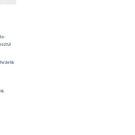
és-
esztül
hirdetik
ik