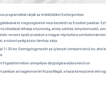
pos programokkal várják az érdeklődőket Esztergomban.
egáldásával és megszegésével veszi kezdetét az Erzsébet parkban. Ezt
mű előadását láthatja a közönség, amely színház, könyvbemutató, zen
ndor verseire épülő produkció a magyar népi kultúra szimbólumain ker
, a műsort pedig közös táncház zárja.
jd 11:30-kor Szentgyörgymezőn az új kenyér ünnepére kerül sor, ahol ki
s.
t Fogadótermében ünnepélyes díszpolgáravatásra kerül sor.
t parkban ad nagykoncertet Rúzsa Magdi, a hazai könnyűzenei élet egy