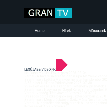
Home
Hírek
Műsoraink
LEGÚJABB VIDEÓINK
Kis-Dunai vízállás Esztergom 2026. 08. 04.
Verbal - A tavalyi siker után idén is újra Art Week! ven
Szentmise a Letkési Mennybemenetel templomból 2026
A 68. hídőr kiállítása Párkányban 2026. 07. 30.
25 éve ért össze újra a két part: Történelmi pillanatok a
Szentmise a Nagymarosi Szent Kereszt templomból 20
Verbal - vendég: Tóth József Citrom 2026.07.27.
Országos gördeszka bajnokság Esztergomban 2026.07
Szentmise a Mogyorósbányai Szűz Mária Neve templom
Verbal - A leghitelesebb magyar rock-blues hang tolmá
Közösségek Arcai - Szőgyén