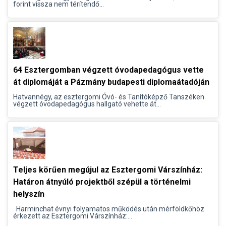
forint vissza nem térítendő...
64 Esztergomban végzett óvodapedagógus vette
át diplomáját a Pázmány budapesti diplomaátadóján
Hatvannégy, az esztergomi Óvó- és Tanítóképző Tanszéken
végzett óvodapedagógus hallgató vehette át...
Teljes körűen megújul az Esztergomi Várszínház:
Határon átnyúló projektből szépül a történelmi
helyszín
Harminchat évnyi folyamatos működés után mérföldkőhöz
érkezett az Esztergomi Várszínház:...