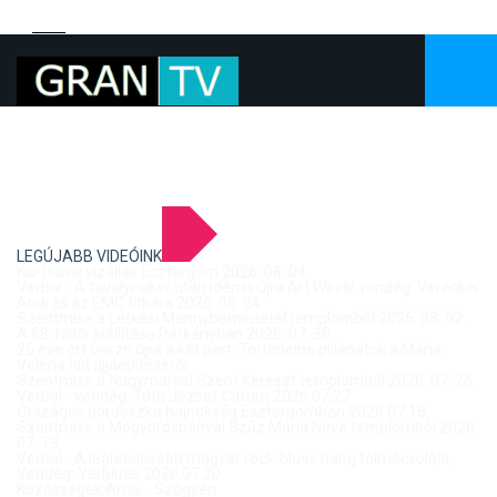
LEGÚJABB VIDEÓINK
Kis-Dunai vízállás Esztergom 2026. 08. 04.
Verbal - A tavalyi siker után idén is újra Art Week! vendég: Vereckei
András az EMC titkára 2026. 08. 04.
Szentmise a Letkési Mennybemenetel templomból 2026. 08. 02.
A 68. hídőr kiállítása Párkányban 2026. 07. 30.
25 éve ért össze újra a két part: Történelmi pillanatok a Mária
Valéria híd újjáépítéséről
Szentmise a Nagymarosi Szent Kereszt templomból 2026. 07. 26.
Verbal - vendég: Tóth József Citrom 2026.07.27.
Országos gördeszka bajnokság Esztergomban 2026.07.18.
Szentmise a Mogyorósbányai Szűz Mária Neve templomból 2026.
07. 19.
Verbal - A leghitelesebb magyar rock-blues hang tolmácsolója,
Vendég: Yerblues 2026.07.20.
Közösségek Arcai - Szőgyén