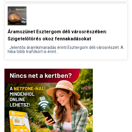
Áramszünet Esztergom déli városrészében:
Szigetelőtörés okoz fennakadásokat
Jelentős áramkimaradás érinti Esztergom déli városrészét. A
hiba több trafókört is érint...