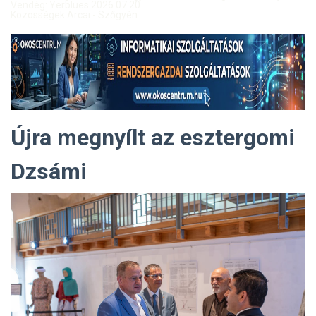
Vendég: Yerblues 2026.07.20.
Közösségek Arcai - Szőgyén
Újra megnyílt az esztergomi
Dzsámi