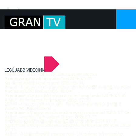
LEGÚJABB VIDEÓINK
Mujdricza Ferenc építész kiállítása és előadása a
Szentgyörgymezői Olvasókörben 2026. 06. 13.
Kis-dunai vízállás Esztergom 2026. 08. 04.
Verbal - A tavalyi siker után idén is újra Art Week! vendég: Vereckei
András az EMC titkára 2026. 08. 04.
Szentmise a Letkési Mennybemenetel templomból 2026. 08. 02.
A 68. hídőr kiállítása Párkányban 2026. 07. 30.
25 éve ért össze újra a két part: Történelmi pillanatok a Mária
Valéria híd újjáépítéséről
Szentmise a Nagymarosi Szent Kereszt templomból 2026. 07. 26.
Verbal - vendég: Tóth József Citrom 2026.07.27.
Országos gördeszka bajnokság Esztergomban 2026.07.18.
Szentmise a Mogyorósbányai Szűz Mária Neve templomból 2026.
07. 19.
Verbal - A leghitelesebb magyar rock-blues hang tolmácsolója,