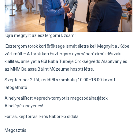
Újra megnyílt az esztergomi Dzsámi!
Esztergom török kori öröksége ismét életre kel! Megnyílt a „Kőbe
zárt múlt – A török kori Esztergom nyomában” című időszaki
kiállítás, amelyet a Gül Baba Türbéje Örökségvédő Alapítvány és
az MNM Balassa Bálint Múzeuma hozott létre.
Szeptember 2-tól, keddtől szombatig 10:00–18:00 között
látogatható.
A helyreállított Veprech-tornyot is megcsodálhatjátok!
A belépés ingyenes!
Forrás, képforrás: Erős Gábor Fb oldala
Megosztás