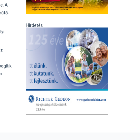
be. A
hűtő-
Hirdetés
lyi
az
egítik
a.