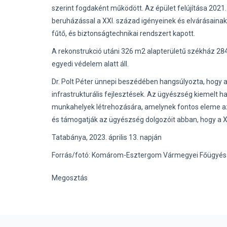
szerint fogdaként működött. Az épület felújítása 2021. j
beruházással a XXI. század igényeinek és elvárásainak
fűtő, és biztonságtechnikai rendszert kapott.
A rekonstrukció utáni 326 m2 alapterületű székház 284,
egyedi védelem alatt áll.
Dr. Polt Péter ünnepi beszédében hangsúlyozta, hogy 
infrastrukturális fejlesztések. Az ügyészség kiemelt h
munkahelyek létrehozására, amelynek fontos eleme az 
és támogatják az ügyészség dolgozóit abban, hogy a X
Tatabánya, 2023. április 13. napján
Forrás/fotó: Komárom-Esztergom Vármegyei Főügyé
Megosztás