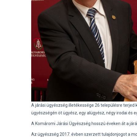
A járási ügyészség illetékessége 26 településre terjed
ügyészségén öt ügyész, egy alügyész, négy irodai és egy 
A Komáromi Járási Ügyészség hosszú éveken át a járásb
Az ügyészség 2017. évben szerzett tulajdonjogot a most