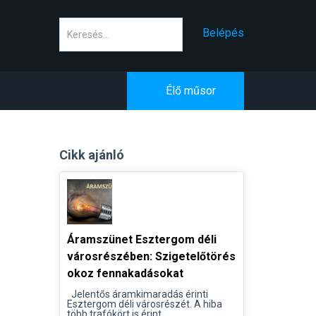
Keresés
Belépés
Élő műsor
Cikk ajánló
Áramszünet Esztergom déli
városrészében: Szigetelőtörés
okoz fennakadásokat
Jelentős áramkimaradás érinti
Esztergom déli városrészét. A hiba
több trafókört is érint...