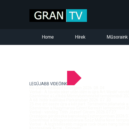
Home
Hírek
Műsoraink
LEGÚJABB VIDEÓINK
Kis-Dunai vízállás Esztergom 2026. 08. 04.
Verbal - A tavalyi siker után idén is újra Art Week! ven
Szentmise a Letkési Mennybemenetel templomból 2026
A 68. hídőr kiállítása Párkányban 2026. 07. 30.
25 éve ért össze újra a két part: Történelmi pillanatok a
Szentmise a Nagymarosi Szent Kereszt templomból 20
Verbal - vendég: Tóth József Citrom 2026.07.27.
Országos gördeszka bajnokság Esztergomban 2026.07
Szentmise a Mogyorósbányai Szűz Mária Neve templom
Verbal - A leghitelesebb magyar rock-blues hang tolmá
Közösségek Arcai - Szőgyén