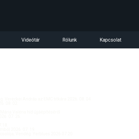
Videótár
Rólunk
Kapcsolat
dég: Vereckei András az EMC titkára 2026. 08. 04.
. 08. 02.
 Mária Valéria híd újjáépítéséről
26. 07. 26.
.18.
ból 2026. 07. 19.
csolója, Vendég: Yerblues 2026.07.20.