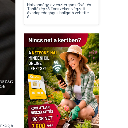
Hatvannégy, az esztergomi Óvó- és
Tanítóképző Tanszéken végzett
óvodapedagógus hallgató vehette
át...
unkciója