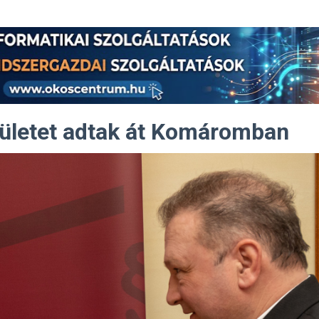
pületet adtak át Komáromban