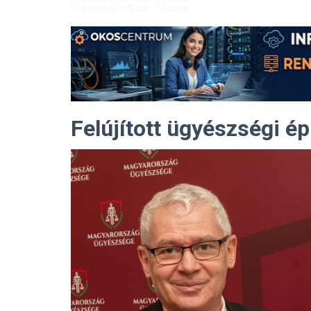
Közösségek Arcai - Muzsla
Felújított ügyészségi é