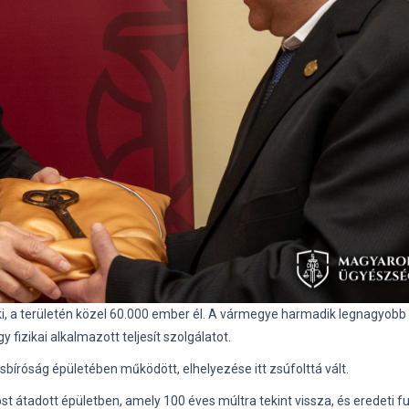
 ki, a területén közel 60.000 ember él. A vármegye harmadik legnagyobb
fizikai alkalmazott teljesít szolgálatot.
íróság épületében működött, elhelyezése itt zsúfolttá vált.
 átadott épületben, amely 100 éves múltra tekint vissza, és eredeti f