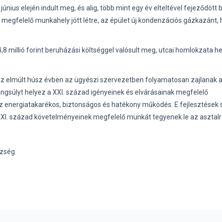
únius elején indult meg, és alig, több mint egy év elteltével fejeződött 
 megfelelő munkahely jött létre, az épület új kondenzációs gázkazánt, 
8 millió forint beruházási költséggel valósult meg, utcai homlokzata he
az elmúlt húsz évben az ügyészi szervezetben folyamatosan zajlanak 
angsúlyt helyez a XXI. század igényeinek és elvárásainak megfelelő
energiatakarékos, biztonságos és hatékony működés. E fejlesztések s
XI. század követelményeinek megfelelő munkát tegyenek le az asztalr
szség