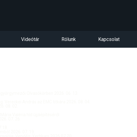
Videótár
Rólunk
Kapcsolat
ntgyörgymezői Olvasókörben 2026. 06. 13.
dég: Vereckei András az EMC titkára 2026. 08. 04.
. 08. 02.
 Mária Valéria híd újjáépítéséről
26. 07. 26.
.18.
ból 2026. 07. 19.
csolója, Vendég: Yerblues 2026.07.20.