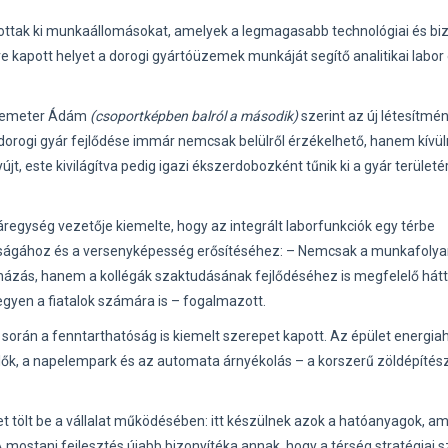
ottak ki munkaállomásokat, amelyek a legmagasabb technológiai és bi
kapott helyet a dorogi gyártóüzemek munkáját segítő analitikai labor
. Demeter Ádám
(csoportképben balról a második)
szerint az új létesítmé
 dorogi gyár fejlődése immár nemcsak belülről érzékelhető, hanem kívülr
yújt, este kivilágítva pedig igazi ékszerdobozként tűnik ki a gyár területé
yáregység vezetője kiemelte, hogy az integrált laborfunkciók egy térbe
yságához és a versenyképesség erősítéséhez: – Nemcsak a munkafoly
uházás, hanem a kollégák szaktudásának fejlődéséhez is megfelelő hátt
egyen a fiatalok számára is – fogalmazott.
és során a fenntarthatóság is kiemelt szerepet kapott. Az épület energi
lők, a napelempark és az automata árnyékolás – a korszerű zöldépítész
et tölt be a vállalat működésében: itt készülnek azok a hatóanyagok, a
mostani fejlesztés újabb bizonyítéka annak, hogy a térség stratégiai 