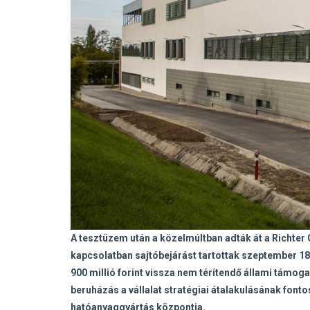
A tesztüzem után a közelmúltban adták át a Richter
kapcsolatban sajtóbejárást tartottak szeptember 18-á
900 millió forint vissza nem térítendő állami támo
beruházás a vállalat stratégiai átalakulásának font
hatóanyaggyártás központja.