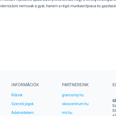
 modernizáció nemcsak a gyár, hanem a régió munkaerőpiaca és gazdas
INFORMÁCIÓK
PARTNEREINK
E
Rólunk
grancomp.hu
G
Szerzői jogok
okoscentrum.hu
Sz
St
Adatvédelem
mti.hu
+3