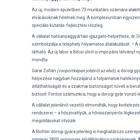
Az új, modern épületben 73 munkatárs számára alakít
elvárásoknak felelnek meg. A komplexumban egyszerre 
speciális kutatás-fejlesztési részleg.
A vállalat hatóanyaggyártási igazgató-helyettese, dr
szimbolizálja a telephely folyamatos átalakulását: – A
látható. Az új labor a Bécsi útról is impozáns látványt n
mondta.
Garai Zoltán
(csoportképen jobbról az első)
, a dorogi g
helyezése nagyban hozzájárul a folyamatok hatékon
átláthatóságát és a szakmai biztonságot növeli a ber
biztosít. Fontos számunkra, hogy a dorogi gyár vonzó l
A vállalat jelenlévő vezetői elmondták, hogy kivitelez
rendszerei – a hőszivattyúk, a hővisszanyerős légkeze
megoldásokat ötvözik.
A Richter dorogi gyára jelenleg is meghatározó szerep
mintegy 2800 gyógyszer előállításához szükségesek. A 