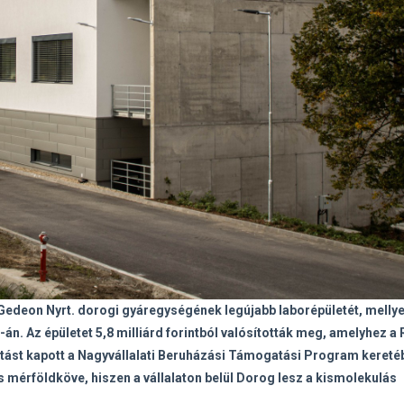
 Gedeon Nyrt. dorogi gyáregységének legújabb laborépületét, mellye
n. Az épületet 5,8 milliárd forintból valósították meg, amelyhez a 
gatást kapott a Nagyvállalati Beruházási Támogatási Program kereté
os mérföldköve, hiszen a vállalaton belül Dorog lesz a kismolekulás