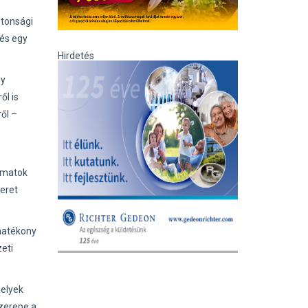
ztonsági
 és egy
Hirdetés
ny
ől is
ről –
amatok
eret
ahatékony
eti
melyek
szerepe a