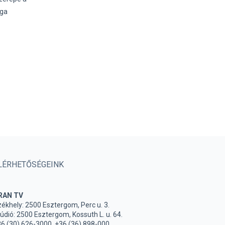
ága
LÉRHETŐSÉGEINK
RAN TV
ékhely: 2500 Esztergom, Perc u. 3.
údió: 2500 Esztergom, Kossuth L. u. 64.
6 (30) 626-3000, +36 (36) 898-000