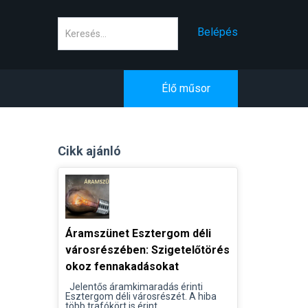
Keresés
Belépés
Élő műsor
Cikk ajánló
Áramszünet Esztergom déli
városrészében: Szigetelőtörés
okoz fennakadásokat
Jelentős áramkimaradás érinti
Esztergom déli városrészét. A hiba
több trafókört is érint...