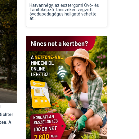
Hatvannégy, az esztergomi Óvó- és
Tanítóképző Tanszéken végzett
óvodapedagógus hallgató vehette
át...
l
Richter
ben. A