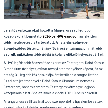
Jelentős változásokat hozott a Magyarország legjobb
középiskoláit bemutató
2026-os HVG-rangsor
, amely idén
több meglepetést is tartogatott. A lista élmezőnyében
átrendeződés történt: néhány fővárosi elitgimnázium hátrébb
szorult, miközben több vidéki iskola is előkelő helyezést ért el.
A HVG legfrissebb összesítése szerint az Esztergomi Dobó Katalin
Gimnázium tíz helyet javított tavalyi eredményéhez képest, és az
ország 31. legjobb középiskolájaként került be a rangos listába.
Ezzel a teljesítménnyel a Dobó Katalin Gimnázium nemcsak
Esztergom, hanem Komárom-Esztergom vármegye legjobb
középiskolája lett. Sőt, az iskola a vidéki TOP 10-be is bekerült.
A rangsor összeállításánál több szempontot is figyelembe vettek:
az érettségi és felvételi eredményeket, az egyetemi