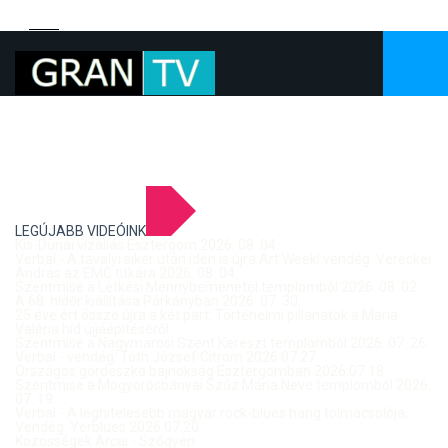
LEGÚJABB VIDEÓINK
Kis-Dunai vízállás Esztergom 2026. 08. 04.
Verbal - A tavalyi siker után idén is újra Art Week! vendég: Vereckei
András az EMC titkára 2026. 08. 04.
Szentmise a Letkési Mennybemenetel templomból 2026. 08. 02.
A 68. hídőr kiállítása Párkányban 2026. 07. 30.
25 éve ért össze újra a két part: Történelmi pillanatok a Mária
Valéria híd újjáépítéséről
Szentmise a Nagymarosi Szent Kereszt templomból 2026. 07. 26.
Verbal - vendég: Tóth József Citrom 2026.07.27.
Országos gördeszka bajnokság Esztergomban 2026.07.18.
Szentmise a Mogyorósbányai Szűz Mária Neve templomból 2026.
07. 19.
Verbal - A leghitelesebb magyar rock-blues hang tolmácsolója,
Vendég: Yerblues 2026.07.20.
Közösségek Arcai - Szőgyén