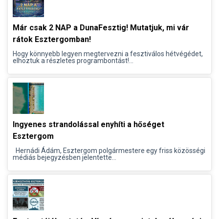
Már csak 2 NAP a DunaFesztig! Mutatjuk, mi vár
rátok Esztergomban!
Hogy könnyebb legyen megtervezni a fesztiválos hétvégédet,
elhoztuk a részletes programbontást!...
Ingyenes strandolással enyhíti a hőséget
Esztergom
Hernádi Ádám, Esztergom polgármestere egy friss közösségi
médiás bejegyzésben jelentette...