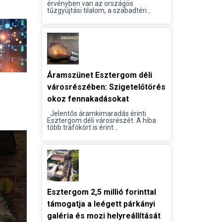
érvényben van az országos
tűzgyújtási tilalom, a szabadtéri...
Áramszünet Esztergom déli
városrészében: Szigetelőtörés
okoz fennakadásokat
Jelentős áramkimaradás érinti
Esztergom déli városrészét. A hiba
több trafókört is érint...
Esztergom 2,5 millió forinttal
támogatja a leégett párkányi
galéria és mozi helyreállítását