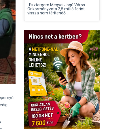
Esztergom Megyei Jogú Város
Önkormányzata 2,5 millió forint
vissza nem térítendő...
képernyő
edig
y