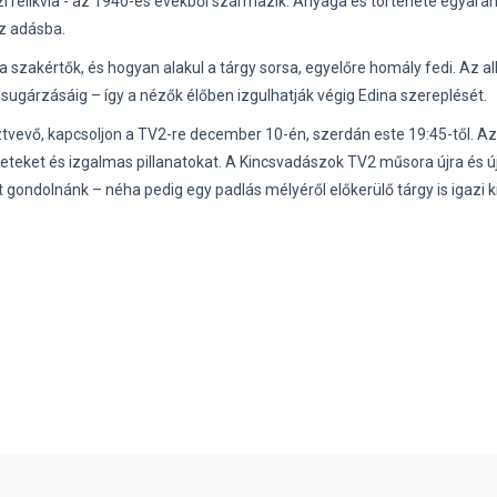
azi relikvia - az 1940-es évekből származik. Anyaga és története egyarán
az adásba.
 szakértők, és hogyan alakul a tárgy sorsa, egyelőre homály fedi. Az 
gárzásáig – így a nézők élőben izgulhatják végig Edina szereplését.
sztvevő, kapcsoljon a TV2-re december 10-én, szerdán este 19:45-től. Az
neteket és izgalmas pillanatokat. A Kincsvadászok TV2 műsora újra és ú
t gondolnánk – néha pedig egy padlás mélyéről előkerülő tárgy is igazi k