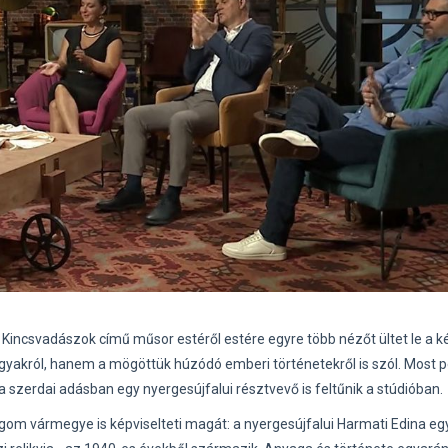
 Kincsvadászok című műsor estéről estére egyre több nézőt ültet le a 
gyakról, hanem a mögöttük húzódó emberi történetekről is szól. Most p
zerdai adásban egy nyergesújfalui résztvevő is feltűnik a stúdióban.
m vármegye is képviselteti magát: a nyergesújfalui Harmati Edina eg