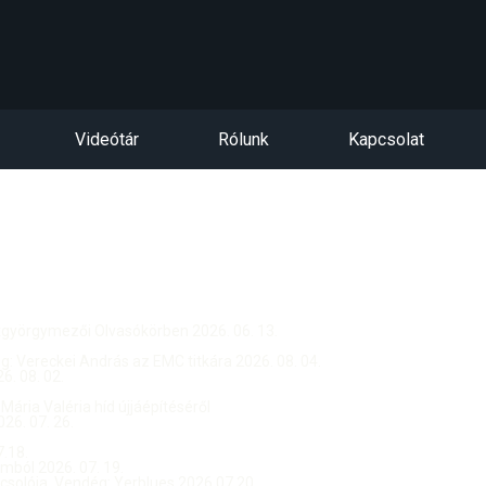
Videótár
Rólunk
Kapcsolat
ntgyörgymezői Olvasókörben 2026. 06. 13.
dég: Vereckei András az EMC titkára 2026. 08. 04.
. 08. 02.
 Mária Valéria híd újjáépítéséről
26. 07. 26.
.18.
ból 2026. 07. 19.
csolója, Vendég: Yerblues 2026.07.20.