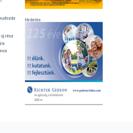
t
alkudozás
Hirdetés
 új rész
jra
incs