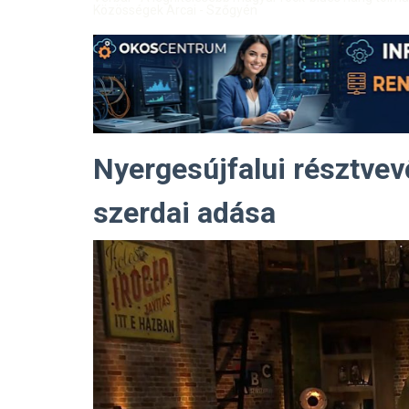
Közösségek Arcai - Szőgyén
Nyergesújfalui résztvev
szerdai adása