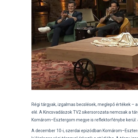
Régi tárgyak, izgalmas becslések, meglepő értékek – a
elé. A Kincsvadászok TV2 sikersorozata nemcsak a tár
Komárom–Esztergom megye is reflektorfénybe kerül: a s
A december 10-i, szerdai epizódban Komárom–Esztergo