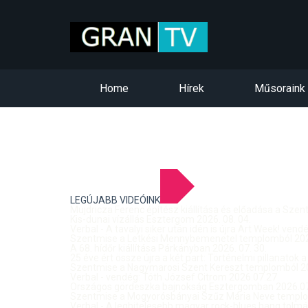
Home
Hírek
Műsoraink
LEGÚJABB VIDEÓINK
Mujdricza Ferenc építész kiállítása és előadása a Sze
Kis-dunai vízállás Esztergom 2026. 08. 04.
Verbal - A tavalyi siker után idén is újra Art Week! ven
Szentmise a Letkési Mennybemenetel templomból 2026
A 68. hídőr kiállítása Párkányban 2026. 07. 30.
25 éve ért össze újra a két part: Történelmi pillanatok a
Szentmise a Nagymarosi Szent Kereszt templomból 20
Verbal - vendég: Tóth József Citrom 2026.07.27.
Országos gördeszka bajnokság Esztergomban 2026.07
Szentmise a Mogyorósbányai Szűz Mária Neve templom
Verbal - A leghitelesebb magyar rock-blues hang tolmá