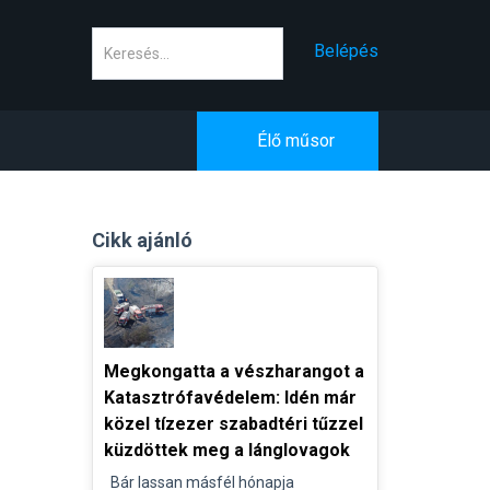
Keresés
Belépés
Élő műsor
Cikk ajánló
Megkongatta a vészharangot a
Katasztrófavédelem: Idén már
közel tízezer szabadtéri tűzzel
küzdöttek meg a lánglovagok
Bár lassan másfél hónapja