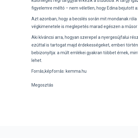
különleges régi tárggyal érkezik a stúdióba. A tárgy ig
figyelemre méltó – nem véletlen, hogy Edina bejutott 
Azt azonban, hogy a becslés során mit mondanak róla a
végkimenetele is meglepetés marad egészen a műsor su
Aki kíváncsi arra, hogyan szerepel a nyergesújfalui ré
ezúttal is tartogat majd érdekességeket, emberi törté
bebizonyítja: a múlt emlékei gyakran többet érnek, min
lehet.
Forrás,képforrás: kemma.hu
Megosztás