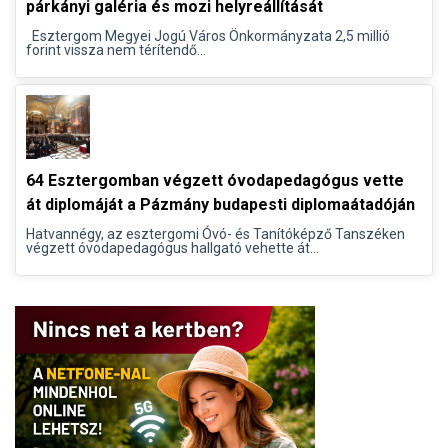
párkányi galéria és mozi helyreállítását
Esztergom Megyei Jogú Város Önkormányzata 2,5 millió
forint vissza nem térítendő...
64 Esztergomban végzett óvodapedagógus vette
át diplomáját a Pázmány budapesti diplomaátadóján
Hatvannégy, az esztergomi Óvó- és Tanítóképző Tanszéken
végzett óvodapedagógus hallgató vehette át...