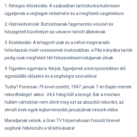
1. Réteges öltözködés: A szabadban tartózkodva különösen
ügyeljenek a végtagok védelmére és a megfelelő szigetelésre.
2. Házi kedvencek: Biztosítsanak fagymentes ivóvizet és
hőszigetelt búvóhelyet az udvaron tartott állatoknak.
3. Közlekedés: A lefagyott utak és a néhol megmaradó
hótorlaszok miatt vezessenek óvatosabban, a Pilis irányába tartók
pedig csak megfelelő téli felszereléssel induljanak útnak.
4. Figyelem egymásra: Kérjük, figyeljenek a környezetükben élő
egyedülálló idősekre és a segítségre szorulókra!
Tudta? Pontosan 79 évvel ezelőtt, 1947. január 7-én Baján mértek
rekordhideget: akkor -24,6 fokig hűlt a levegő. Bár a mostani
hullám várhatóan nem dönti meg ezt az abszolút rekordot, az
elmúlt évek egyik legkeményebb januárjának nézünk elébe.
Maradjanak velünk, a Gran TV folyamatosan frissülő híreivel
segítünk felkészülni a tél kihívásaira!