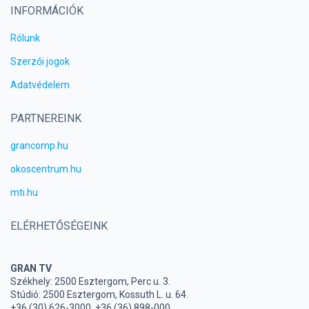
INFORMÁCIÓK
Rólunk
Szerzői jogok
Adatvédelem
PARTNEREINK
grancomp.hu
okoscentrum.hu
mti.hu
ELÉRHETŐSÉGEINK
GRAN TV
Székhely: 2500 Esztergom, Perc u. 3.
Stúdió: 2500 Esztergom, Kossuth L. u. 64.
+36 (30) 626-3000, +36 (36) 898-000