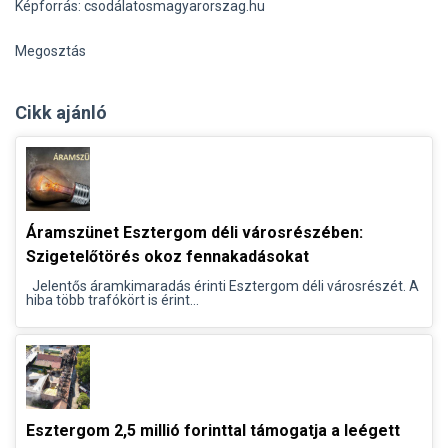
Képforrás: csodálatosmagyarorszag.hu
Megosztás
Cikk ajánló
Áramszünet Esztergom déli városrészében:
Szigetelőtörés okoz fennakadásokat
Jelentős áramkimaradás érinti Esztergom déli városrészét. A
hiba több trafókört is érint...
Esztergom 2,5 millió forinttal támogatja a leégett