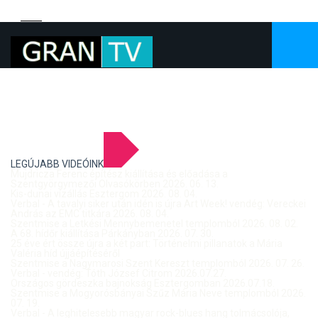
LEGÚJABB VIDEÓINK
Mujdricza Ferenc építész kiállítása és előadása a
Szentgyörgymezői Olvasókörben 2026. 06. 13.
Kis-dunai vízállás Esztergom 2026. 08. 04.
Verbal - A tavalyi siker után idén is újra Art Week! vendég: Vereckei
András az EMC titkára 2026. 08. 04.
Szentmise a Letkési Mennybemenetel templomból 2026. 08. 02.
A 68. hídőr kiállítása Párkányban 2026. 07. 30.
25 éve ért össze újra a két part: Történelmi pillanatok a Mária
Valéria híd újjáépítéséről
Szentmise a Nagymarosi Szent Kereszt templomból 2026. 07. 26.
Verbal - vendég: Tóth József Citrom 2026.07.27.
Országos gördeszka bajnokság Esztergomban 2026.07.18.
Szentmise a Mogyorósbányai Szűz Mária Neve templomból 2026.
07. 19.
Verbal - A leghitelesebb magyar rock-blues hang tolmácsolója,