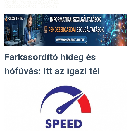
Vendég: Yerblues 2026.07.20.
Közösségek Arcai - Szőgyén
Farkasordító hideg és
hófúvás: Itt az igazi tél