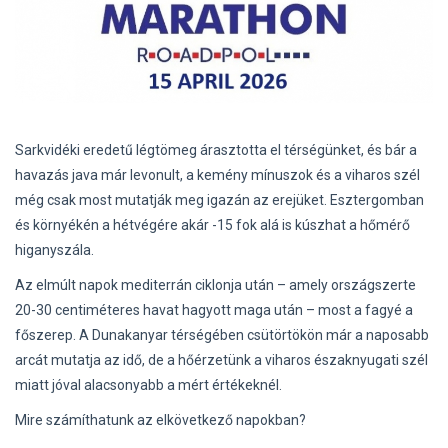
Sarkvidéki eredetű légtömeg árasztotta el térségünket, és bár a
havazás java már levonult, a kemény mínuszok és a viharos szél
még csak most mutatják meg igazán az erejüket. Esztergomban
és környékén a hétvégére akár -15 fok alá is kúszhat a hőmérő
higanyszála.
Az elmúlt napok mediterrán ciklonja után – amely országszerte
20-30 centiméteres havat hagyott maga után – most a fagyé a
főszerep. A Dunakanyar térségében csütörtökön már a naposabb
arcát mutatja az idő, de a hőérzetünk a viharos északnyugati szél
miatt jóval alacsonyabb a mért értékeknél.
Mire számíthatunk az elkövetkező napokban?