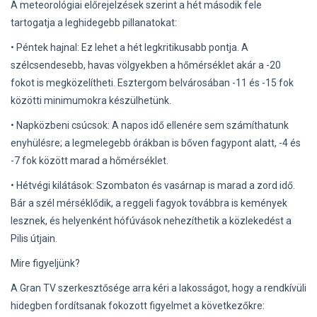
A meteorológiai előrejelzések szerint a hét második fele
tartogatja a leghidegebb pillanatokat:
• Péntek hajnal: Ez lehet a hét legkritikusabb pontja. A
szélcsendesebb, havas völgyekben a hőmérséklet akár a -20
fokot is megközelítheti. Esztergom belvárosában -11 és -15 fok
közötti minimumokra készülhetünk.
• Napközbeni csúcsok: A napos idő ellenére sem számíthatunk
enyhülésre; a legmelegebb órákban is bőven fagypont alatt, -4 és
-7 fok között marad a hőmérséklet.
• Hétvégi kilátások: Szombaton és vasárnap is marad a zord idő.
Bár a szél mérséklődik, a reggeli fagyok továbbra is kemények
lesznek, és helyenként hófúvások nehezíthetik a közlekedést a
Pilis útjain.
Mire figyeljünk?
A Gran TV szerkesztősége arra kéri a lakosságot, hogy a rendkívüli
hidegben fordítsanak fokozott figyelmet a következőkre: