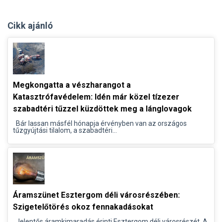
Cikk ajánló
Megkongatta a vészharangot a
Katasztrófavédelem: Idén már közel tízezer
szabadtéri tűzzel küzdöttek meg a lánglovagok
Bár lassan másfél hónapja érvényben van az országos
tűzgyújtási tilalom, a szabadtéri...
Áramszünet Esztergom déli városrészében:
Szigetelőtörés okoz fennakadásokat
Jelentős áramkimaradás érinti Esztergom déli városrészét. A