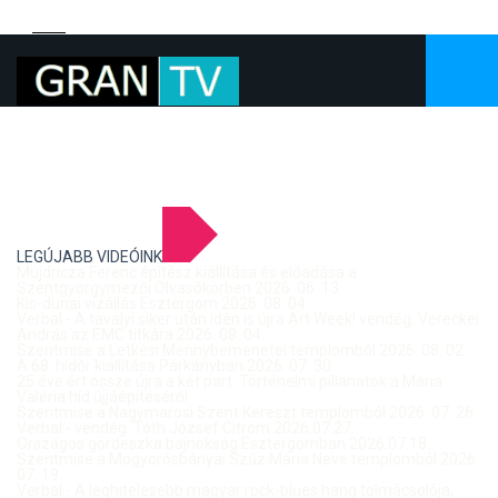
LEGÚJABB VIDEÓINK
Mujdricza Ferenc építész kiállítása és előadása a
Szentgyörgymezői Olvasókörben 2026. 06. 13.
Kis-dunai vízállás Esztergom 2026. 08. 04.
Verbal - A tavalyi siker után idén is újra Art Week! vendég: Vereckei
András az EMC titkára 2026. 08. 04.
Szentmise a Letkési Mennybemenetel templomból 2026. 08. 02.
A 68. hídőr kiállítása Párkányban 2026. 07. 30.
25 éve ért össze újra a két part: Történelmi pillanatok a Mária
Valéria híd újjáépítéséről
Szentmise a Nagymarosi Szent Kereszt templomból 2026. 07. 26.
Verbal - vendég: Tóth József Citrom 2026.07.27.
Országos gördeszka bajnokság Esztergomban 2026.07.18.
Szentmise a Mogyorósbányai Szűz Mária Neve templomból 2026.
07. 19.
Verbal - A leghitelesebb magyar rock-blues hang tolmácsolója,