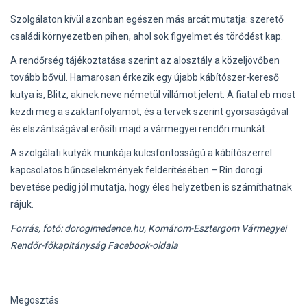
Szolgálaton kívül azonban egészen más arcát mutatja: szerető
családi környezetben pihen, ahol sok figyelmet és törődést kap.
A rendőrség tájékoztatása szerint az alosztály a közeljövőben
tovább bővül. Hamarosan érkezik egy újabb kábítószer-kereső
kutya is, Blitz, akinek neve németül villámot jelent. A fiatal eb most
kezdi meg a szaktanfolyamot, és a tervek szerint gyorsaságával
és elszántságával erősíti majd a vármegyei rendőri munkát.
A szolgálati kutyák munkája kulcsfontosságú a kábítószerrel
kapcsolatos bűncselekmények felderítésében – Rin dorogi
bevetése pedig jól mutatja, hogy éles helyzetben is számíthatnak
rájuk.
Forrás, fotó: dorogimedence.hu, Komárom-Esztergom Vármegyei
Rendőr-főkapitányság Facebook-oldala
Megosztás