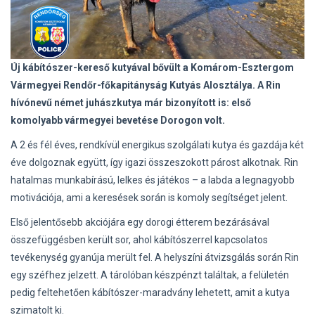
Új kábítószer-kereső kutyával bővült a Komárom-Esztergom
Vármegyei Rendőr-főkapitányság Kutyás Alosztálya. A Rin
hívónevű német juhászkutya már bizonyított is: első
komolyabb vármegyei bevetése Dorogon volt.
A 2 és fél éves, rendkívül energikus szolgálati kutya és gazdája két
éve dolgoznak együtt, így igazi összeszokott párost alkotnak. Rin
hatalmas munkabírású, lelkes és játékos – a labda a legnagyobb
motivációja, ami a keresések során is komoly segítséget jelent.
Első jelentősebb akciójára egy dorogi étterem bezárásával
összefüggésben került sor, ahol kábítószerrel kapcsolatos
tevékenység gyanúja merült fel. A helyszíni átvizsgálás során Rin
egy széfhez jelzett. A tárolóban készpénzt találtak, a felületén
pedig feltehetően kábítószer-maradvány lehetett, amit a kutya
szimatolt ki.