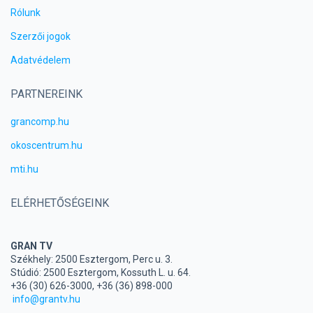
Rólunk
Szerzői jogok
Adatvédelem
PARTNEREINK
grancomp.hu
okoscentrum.hu
mti.hu
ELÉRHETŐSÉGEINK
GRAN TV
Székhely: 2500 Esztergom, Perc u. 3.
Stúdió: 2500 Esztergom, Kossuth L. u. 64.
+36 (30) 626-3000, +36 (36) 898-000
info@grantv.hu