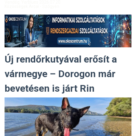
Vendég: Yerblues 2026.07.20.
Közösségek Arcai - Szőgyén
Új rendőrkutyával erősít a
vármegye – Dorogon már
bevetésen is járt Rin