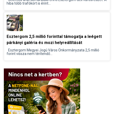
hiba több trafókört is érint...
Esztergom 2,5 millió forinttal támogatja a leégett
párkányi galéria és mozi helyreállítását
Esztergom Megyei Jogú Város Önkormányzata 2,5 millió
forint vissza nem térítendő...