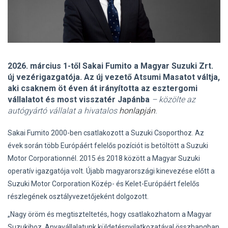
2026. március 1-től Sakai Fumito a Magyar Suzuki Zrt.
új vezérigazgatója. Az új vezető Atsumi Masatot váltja,
aki csaknem öt éven át irányította az esztergomi
vállalatot és most visszatér Japánba
– közölte az
autógyártó vállalat a hivatalos
honlapján
.
Sakai Fumito 2000-ben csatlakozott a Suzuki Csoporthoz. Az
évek során több Európáért felelős pozíciót is betöltött a Suzuki
Motor Corporationnél. 2015 és 2018 között a Magyar Suzuki
operatív igazgatója volt. Újabb magyarországi kinevezése előtt a
Suzuki Motor Corporation Közép- és Kelet-Európáért felelős
részlegének osztályvezetőjeként dolgozott.
„Nagy öröm és megtiszteltetés, hogy csatlakozhatom a Magyar
Suzukihoz. Anyavállalatunk küldetésnyilatkozatával összhangban