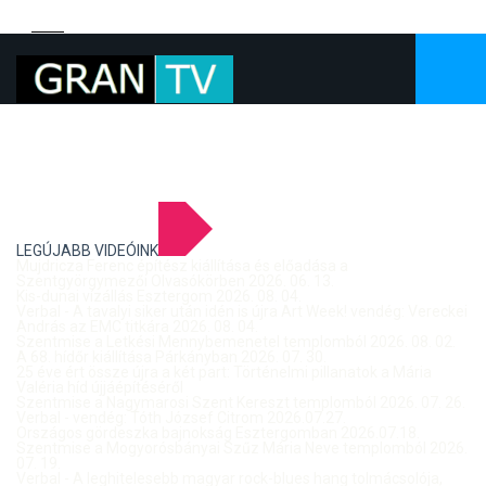
LEGÚJABB VIDEÓINK
Mujdricza Ferenc építész kiállítása és előadása a
Szentgyörgymezői Olvasókörben 2026. 06. 13.
Kis-dunai vízállás Esztergom 2026. 08. 04.
Verbal - A tavalyi siker után idén is újra Art Week! vendég: Vereckei
András az EMC titkára 2026. 08. 04.
Szentmise a Letkési Mennybemenetel templomból 2026. 08. 02.
A 68. hídőr kiállítása Párkányban 2026. 07. 30.
25 éve ért össze újra a két part: Történelmi pillanatok a Mária
Valéria híd újjáépítéséről
Szentmise a Nagymarosi Szent Kereszt templomból 2026. 07. 26.
Verbal - vendég: Tóth József Citrom 2026.07.27.
Országos gördeszka bajnokság Esztergomban 2026.07.18.
Szentmise a Mogyorósbányai Szűz Mária Neve templomból 2026.
07. 19.
Verbal - A leghitelesebb magyar rock-blues hang tolmácsolója,