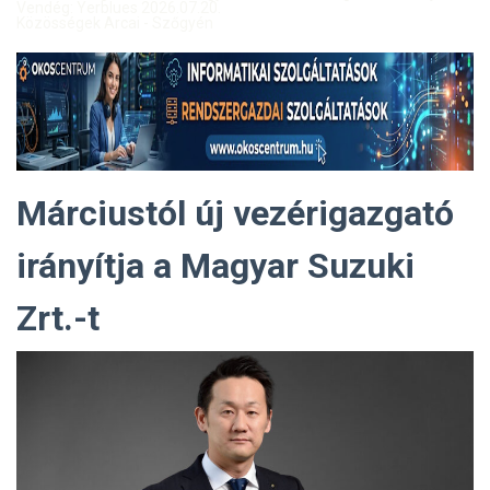
Vendég: Yerblues 2026.07.20.
Közösségek Arcai - Szőgyén
Márciustól új vezérigazgató
irányítja a Magyar Suzuki
Zrt.-t