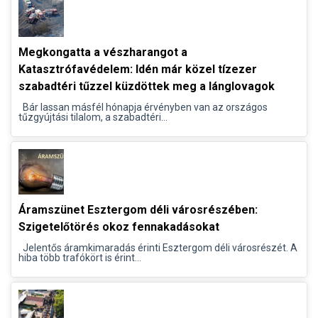
Megkongatta a vészharangot a
Katasztrófavédelem: Idén már közel tízezer
szabadtéri tűzzel küzdöttek meg a lánglovagok
Bár lassan másfél hónapja érvényben van az országos
tűzgyújtási tilalom, a szabadtéri...
Áramszünet Esztergom déli városrészében:
Szigetelőtörés okoz fennakadásokat
Jelentős áramkimaradás érinti Esztergom déli városrészét. A
hiba több trafókört is érint...