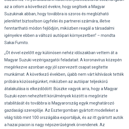
az a célom a következő évekre, hogy segítsek a Magyar
Suzukinak abban, hogy továbbra is szoros és megbízható
jelenlétet biztosítson ügyfelei és partnerei számára, illetve
fenntartható módon fejlődjön, miközben reagál a társadalmi
igényekre ebben a változó autóipari környezetben” – mondta
Sakai Fumito.
„Öt évvel ezelőtt egy különösen nehéz időszakban vettem át a
Magyar Suzuki vezérigazgatói feladatait. A koronavírus közepén
megérkezve azonban egy jól szervezett csapat segítette
munkámat. A következő években, újabb nem várt kihívások tették
próbára közösségünket, miközben az autóipar teljeskörű
átalakulása is elkezdődött. Büszke vagyok arra, hogy a Magyar
Suzuki ezen nehezített körülmények között is megőrizte
stabilitását és továbbra is Magyarország egyik meghatározó
gazdasági szereplője. Az Esztergomban gyártott modelleket a
világ több mint 100 országába exportáljuk, és az itt gyártott autók
a hazai piacon is nagy népszerűségnek örvendenek. Az