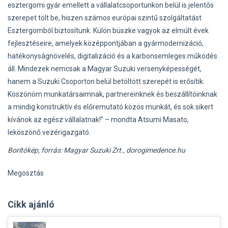
esztergomi gyár emellett a vállalatcsoportunkon belül is jelentős
szerepet tölt be, hiszen számos európai szintű szolgáltatást
Esztergomból biztosítunk. Külön büszke vagyok az elmúlt évek
fejlesztéseire, amelyek középpontjában a gyármodernizáció,
hatékonyságnövelés, digitalizáció és a karbonsemleges működés
áll. Mindezek nemcsak a Magyar Suzuki versenyképességét,
hanem a Suzuki Csoporton belül betöltött szerepét is erősítik.
Köszönöm munkatársaimnak, partnereinknek és beszállítóinknak
a mindig konstruktív és előremutató közös munkát, és sok sikert
kívánok az egész vállalatnak!” – mondta Atsumi Masato,
leköszönő vezérigazgató.
Borítókép, forrás: Magyar Suzuki Zrt., dorogimedence.hu
Megosztás
Cikk ajánló