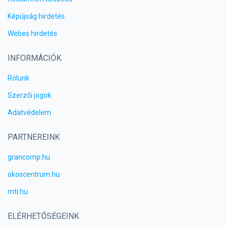
Képújság hirdetés
Webes hirdetés
INFORMÁCIÓK
Rólunk
Szerzői jogok
Adatvédelem
PARTNEREINK
grancomp.hu
okoscentrum.hu
mti.hu
ELÉRHETŐSÉGEINK