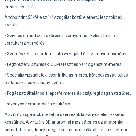
eredményeikről.
A több mint 50-féle szűrővizsgálat közül elérhető lesz többek
között:
• Szív- és érrendszeri szűrések: vérnyomás-, koleszterin- és
vércukorszint-mérés.
• Szemészet: computeres látásvizsgálat és szemnyomásmérés.
• Légzőszervi szűrések: COPD teszt és véroxigénszint-mérés.
• Speciális vizsgálatok: csontritkulás-mérés, bőrgógyászat, teljes
testanalízis és vashiány-szűrés.
• Fogászat: általános állapotfelmérés és szájüregi daganatszűrés.
Látványos bemutatók és edukáció
A szűrővizsgálatok mellett a szervezők látványos elemekkel is
készülnek. A virtuális 3D anatómiai mozisátor és az anatómiai
bemutatók segítenek megérteni testünk működését, az életmód