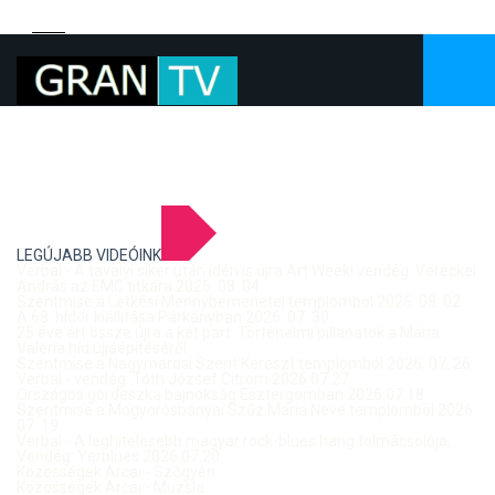
LEGÚJABB VIDEÓINK
Verbal - A tavalyi siker után idén is újra Art Week! vendég: Vereckei
András az EMC titkára 2026. 08. 04.
Szentmise a Letkési Mennybemenetel templomból 2026. 08. 02.
A 68. hídőr kiállítása Párkányban 2026. 07. 30.
25 éve ért össze újra a két part: Történelmi pillanatok a Mária
Valéria híd újjáépítéséről
Szentmise a Nagymarosi Szent Kereszt templomból 2026. 07. 26.
Verbal - vendég: Tóth József Citrom 2026.07.27.
Országos gördeszka bajnokság Esztergomban 2026.07.18.
Szentmise a Mogyorósbányai Szűz Mária Neve templomból 2026.
07. 19.
Verbal - A leghitelesebb magyar rock-blues hang tolmácsolója,
Vendég: Yerblues 2026.07.20.
Közösségek Arcai - Szőgyén
Közösségek Arcai - Muzsla