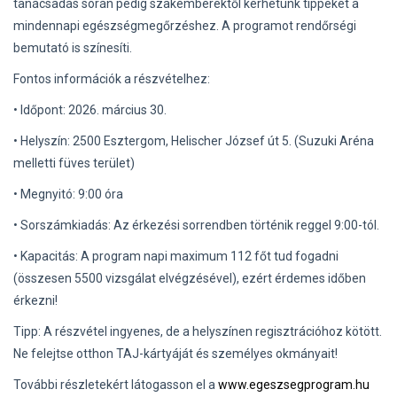
tanácsadás során pedig szakemberektől kérhetünk tippeket a
mindennapi egészségmegőrzéshez. A programot rendőrségi
bemutató is színesíti.
Fontos információk a részvételhez:
• Időpont: 2026. március 30.
• Helyszín: 2500 Esztergom, Helischer József út 5. (Suzuki Aréna
melletti füves terület)
• Megnyitó: 9:00 óra
• Sorszámkiadás: Az érkezési sorrendben történik reggel 9:00-tól.
• Kapacitás: A program napi maximum 112 főt tud fogadni
(összesen 5500 vizsgálat elvégzésével), ezért érdemes időben
érkezni!
Tipp: A részvétel ingyenes, de a helyszínen regisztrációhoz kötött.
Ne felejtse otthon TAJ-kártyáját és személyes okmányait!
További részletekért látogasson el a
www.egeszsegprogram.hu