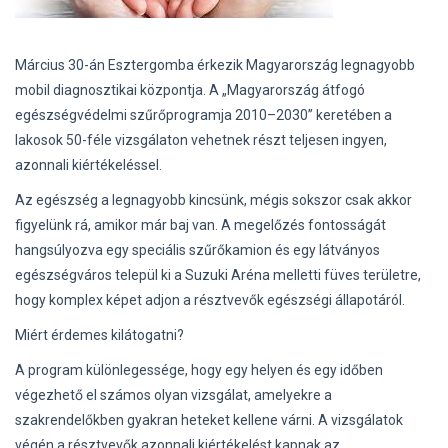
Március 30-án Esztergomba érkezik Magyarország legnagyobb
mobil diagnosztikai központja. A „Magyarország átfogó
egészségvédelmi szűrőprogramja 2010–2030” keretében a
lakosok 50-féle vizsgálaton vehetnek részt teljesen ingyen,
azonnali kiértékeléssel.
Az egészség a legnagyobb kincsünk, mégis sokszor csak akkor
figyelünk rá, amikor már baj van. A megelőzés fontosságát
hangsúlyozva egy speciális szűrőkamion és egy látványos
egészségváros települ ki a Suzuki Aréna melletti füves területre,
hogy komplex képet adjon a résztvevők egészségi állapotáról.
Miért érdemes kilátogatni?
A program különlegessége, hogy egy helyen és egy időben
végezhető el számos olyan vizsgálat, amelyekre a
szakrendelőkben gyakran heteket kellene várni. A vizsgálatok
végén a résztvevők azonnali kiértékelést kapnak az