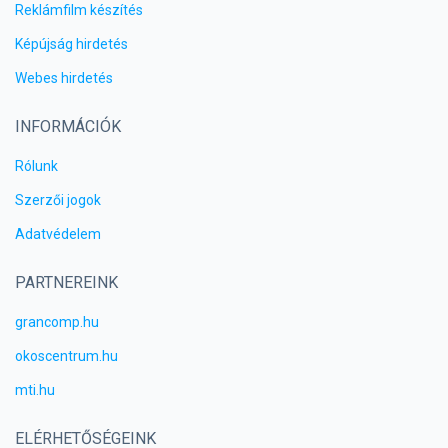
Reklámfilm készítés
Képújság hirdetés
Webes hirdetés
INFORMÁCIÓK
Rólunk
Szerzői jogok
Adatvédelem
PARTNEREINK
grancomp.hu
okoscentrum.hu
mti.hu
ELÉRHETŐSÉGEINK