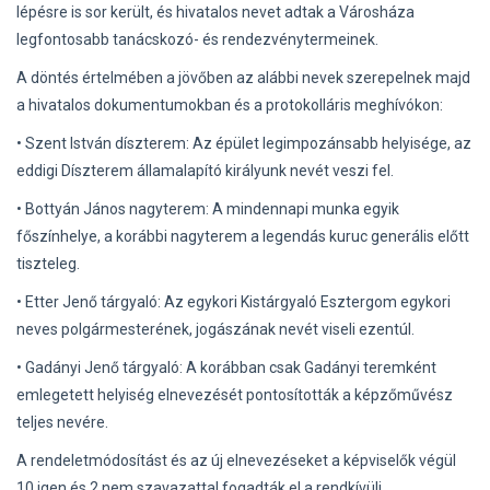
lépésre is sor került, és hivatalos nevet adtak a Városháza
legfontosabb tanácskozó- és rendezvénytermeinek.
A döntés értelmében a jövőben az alábbi nevek szerepelnek majd
a hivatalos dokumentumokban és a protokolláris meghívókon:
• Szent István díszterem: Az épület legimpozánsabb helyisége, az
eddigi Díszterem államalapító királyunk nevét veszi fel.
• Bottyán János nagyterem: A mindennapi munka egyik
főszínhelye, a korábbi nagyterem a legendás kuruc generális előtt
tiszteleg.
• Etter Jenő tárgyaló: Az egykori Kistárgyaló Esztergom egykori
neves polgármesterének, jogászának nevét viseli ezentúl.
• Gadányi Jenő tárgyaló: A korábban csak Gadányi teremként
emlegetett helyiség elnevezését pontosították a képzőművész
teljes nevére.
A rendeletmódosítást és az új elnevezéseket a képviselők végül
10 igen és 2 nem szavazattal fogadták el a rendkívüli