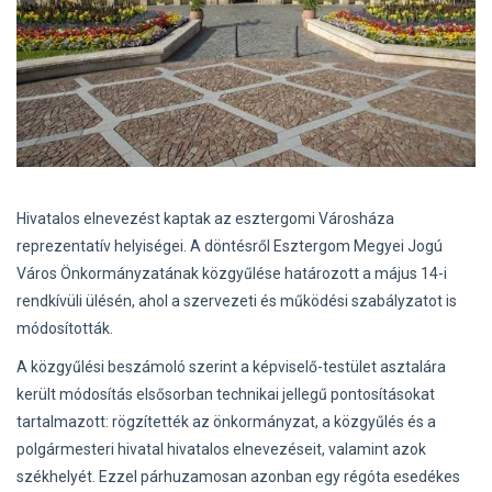
Hivatalos elnevezést kaptak az esztergomi Városháza
reprezentatív helyiségei. A döntésről Esztergom Megyei Jogú
Város Önkormányzatának közgyűlése határozott a május 14-i
rendkívüli ülésén, ahol a szervezeti és működési szabályzatot is
módosították.
A közgyűlési beszámoló szerint a képviselő-testület asztalára
került módosítás elsősorban technikai jellegű pontosításokat
tartalmazott: rögzítették az önkormányzat, a közgyűlés és a
polgármesteri hivatal hivatalos elnevezéseit, valamint azok
székhelyét. Ezzel párhuzamosan azonban egy régóta esedékes