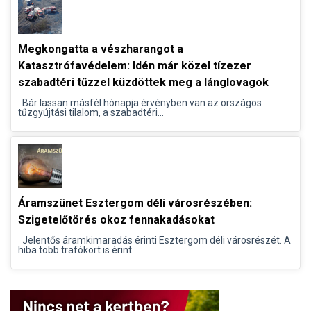
Megkongatta a vészharangot a
Katasztrófavédelem: Idén már közel tízezer
szabadtéri tűzzel küzdöttek meg a lánglovagok
Bár lassan másfél hónapja érvényben van az országos
tűzgyújtási tilalom, a szabadtéri...
Áramszünet Esztergom déli városrészében:
Szigetelőtörés okoz fennakadásokat
Jelentős áramkimaradás érinti Esztergom déli városrészét. A
hiba több trafókört is érint...