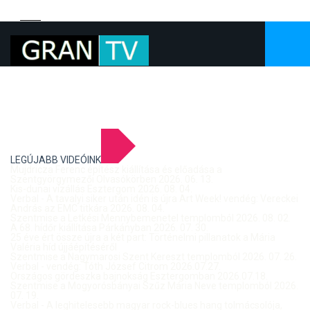
LEGÚJABB VIDEÓINK
Mujdricza Ferenc építész kiállítása és előadása a
Szentgyörgymezői Olvasókörben 2026. 06. 13.
Kis-dunai vízállás Esztergom 2026. 08. 04.
Verbal - A tavalyi siker után idén is újra Art Week! vendég: Vereckei
András az EMC titkára 2026. 08. 04.
Szentmise a Letkési Mennybemenetel templomból 2026. 08. 02.
A 68. hídőr kiállítása Párkányban 2026. 07. 30.
25 éve ért össze újra a két part: Történelmi pillanatok a Mária
Valéria híd újjáépítéséről
Szentmise a Nagymarosi Szent Kereszt templomból 2026. 07. 26.
Verbal - vendég: Tóth József Citrom 2026.07.27.
Országos gördeszka bajnokság Esztergomban 2026.07.18.
Szentmise a Mogyorósbányai Szűz Mária Neve templomból 2026.
07. 19.
Verbal - A leghitelesebb magyar rock-blues hang tolmácsolója,