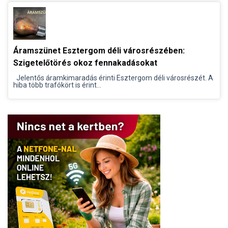
Áramszünet Esztergom déli városrészében:
Szigetelőtörés okoz fennakadásokat
Jelentős áramkimaradás érinti Esztergom déli városrészét. A
hiba több trafókört is érint...