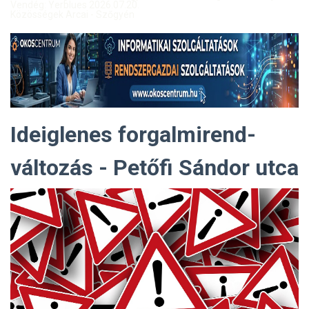
Vendég: Yerblues 2026.07.20.
Közösségek Arcai - Szőgyén
Ideiglenes forgalmirend-
változás - Petőfi Sándor utca