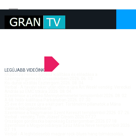
LEGÚJABB VIDEÓINK
Mujdricza Ferenc építész kiállítása és előadása a
Szentgyörgymezői Olvasókörben 2026. 06. 13.
Kis-dunai vízállás Esztergom 2026. 08. 04.
Verbal - A tavalyi siker után idén is újra Art Week! vendég: Vereckei
András az EMC titkára 2026. 08. 04.
Szentmise a Letkési Mennybemenetel templomból 2026. 08. 02.
A 68. hídőr kiállítása Párkányban 2026. 07. 30.
25 éve ért össze újra a két part: Történelmi pillanatok a Mária
Valéria híd újjáépítéséről
Szentmise a Nagymarosi Szent Kereszt templomból 2026. 07. 26.
Verbal - vendég: Tóth József Citrom 2026.07.27.
Országos gördeszka bajnokság Esztergomban 2026.07.18.
Szentmise a Mogyorósbányai Szűz Mária Neve templomból 2026.
07. 19.
Verbal - A leghitelesebb magyar rock-blues hang tolmácsolója,