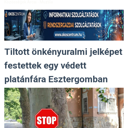
Közösségek Arcai - Muzsla
Tiltott önkényuralmi jelképet
festettek egy védett
platánfára Esztergomban