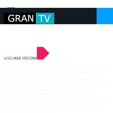
LEGÚJABB VIDEÓINK
Kis-Dunai vízállás Esztergom 2026. 08. 04.
Verbal - A tavalyi siker után idén is újra Art Week! vendég: Vereckei
András az EMC titkára 2026. 08. 04.
Szentmise a Letkési Mennybemenetel templomból 2026. 08. 02.
A 68. hídőr kiállítása Párkányban 2026. 07. 30.
25 éve ért össze újra a két part: Történelmi pillanatok a Mária
Valéria híd újjáépítéséről
Szentmise a Nagymarosi Szent Kereszt templomból 2026. 07. 26.
Verbal - vendég: Tóth József Citrom 2026.07.27.
Országos gördeszka bajnokság Esztergomban 2026.07.18.
Szentmise a Mogyorósbányai Szűz Mária Neve templomból 2026.
07. 19.
Verbal - A leghitelesebb magyar rock-blues hang tolmácsolója,
Vendég: Yerblues 2026.07.20.
Közösségek Arcai - Szőgyén