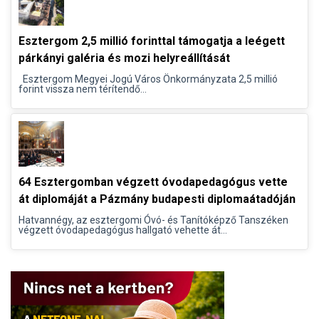
Esztergom 2,5 millió forinttal támogatja a leégett
párkányi galéria és mozi helyreállítását
Esztergom Megyei Jogú Város Önkormányzata 2,5 millió
forint vissza nem térítendő...
64 Esztergomban végzett óvodapedagógus vette
át diplomáját a Pázmány budapesti diplomaátadóján
Hatvannégy, az esztergomi Óvó- és Tanítóképző Tanszéken
végzett óvodapedagógus hallgató vehette át...