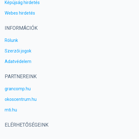
Képújság hirdetés
Webes hirdetés
INFORMÁCIÓK
Rólunk
Szerzői jogok
Adatvédelem
PARTNEREINK
grancomp.hu
okoscentrum.hu
mti.hu
ELÉRHETŐSÉGEINK