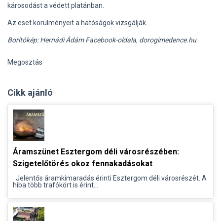
károsodást a védett platánban.
Az eset körülményeit a hatóságok vizsgálják.
Borítókép: Hernádi Ádám Facebook-oldala, dorogimedence.hu
Megosztás
Cikk ajánló
Áramszünet Esztergom déli városrészében:
Szigetelőtörés okoz fennakadásokat
Jelentős áramkimaradás érinti Esztergom déli városrészét. A
hiba több trafókört is érint...