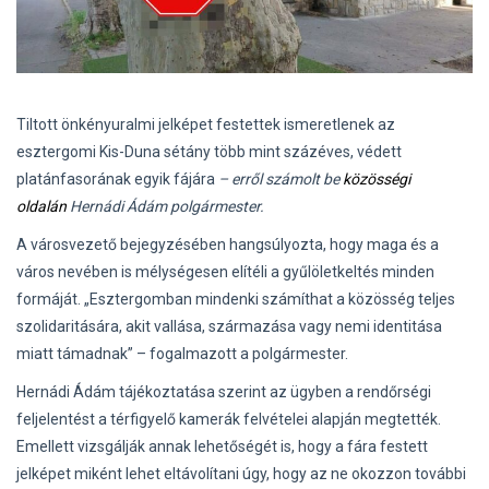
Tiltott önkényuralmi jelképet festettek ismeretlenek az
esztergomi Kis-Duna sétány több mint százéves, védett
platánfasorának egyik fájára
– erről számolt be
közösségi
oldalán
Hernádi Ádám polgármester.
A városvezető bejegyzésében hangsúlyozta, hogy maga és a
város nevében is mélységesen elítéli a gyűlöletkeltés minden
formáját. „Esztergomban mindenki számíthat a közösség teljes
szolidaritására, akit vallása, származása vagy nemi identitása
miatt támadnak” – fogalmazott a polgármester.
Hernádi Ádám tájékoztatása szerint az ügyben a rendőrségi
feljelentést a térfigyelő kamerák felvételei alapján megtették.
Emellett vizsgálják annak lehetőségét is, hogy a fára festett
jelképet miként lehet eltávolítani úgy, hogy az ne okozzon további