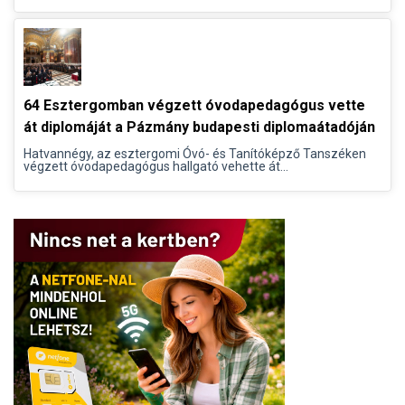
64 Esztergomban végzett óvodapedagógus vette
át diplomáját a Pázmány budapesti diplomaátadóján
Hatvannégy, az esztergomi Óvó- és Tanítóképző Tanszéken
végzett óvodapedagógus hallgató vehette át...