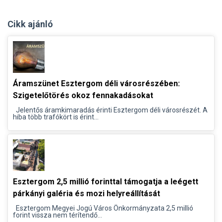
Cikk ajánló
Áramszünet Esztergom déli városrészében:
Szigetelőtörés okoz fennakadásokat
Jelentős áramkimaradás érinti Esztergom déli városrészét. A
hiba több trafókört is érint...
Esztergom 2,5 millió forinttal támogatja a leégett
párkányi galéria és mozi helyreállítását
Esztergom Megyei Jogú Város Önkormányzata 2,5 millió
forint vissza nem térítendő...