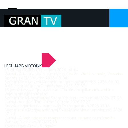
LEGÚJABB VIDEÓINK
Kis-dunai vízállás Esztergom 2026. 08. 04.
Verbal - A tavalyi siker után idén is újra Art Week! vendég: Vereckei
András az EMC titkára 2026. 08. 04.
Szentmise a Letkési Mennybemenetel templomból 2026. 08. 02.
A 68. hídőr kiállítása Párkányban 2026. 07. 30.
25 éve ért össze újra a két part: Történelmi pillanatok a Mária
Valéria híd újjáépítéséről
Szentmise a Nagymarosi Szent Kereszt templomból 2026. 07. 26.
Verbal - vendég: Tóth József Citrom 2026.07.27.
Országos gördeszka bajnokság Esztergomban 2026.07.18.
Szentmise a Mogyorósbányai Szűz Mária Neve templomból 2026.
07. 19.
Verbal - A leghitelesebb magyar rock-blues hang tolmácsolója,
Vendég: Yerblues 2026.07.20.
Közösségek Arcai - Szőgyén