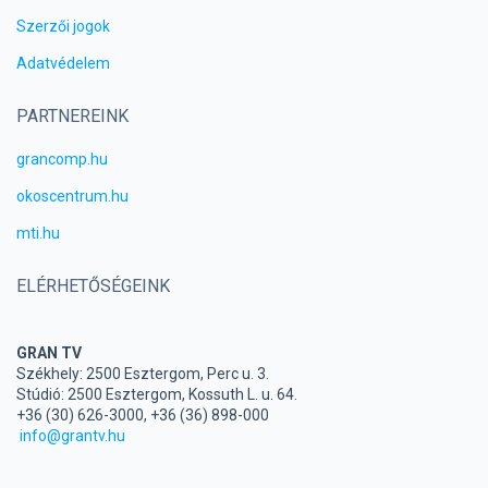
Szerzői jogok
Adatvédelem
PARTNEREINK
grancomp.hu
okoscentrum.hu
mti.hu
ELÉRHETŐSÉGEINK
GRAN TV
Székhely: 2500 Esztergom, Perc u. 3.
Stúdió: 2500 Esztergom, Kossuth L. u. 64.
+36 (30) 626-3000, +36 (36) 898-000
info@grantv.hu