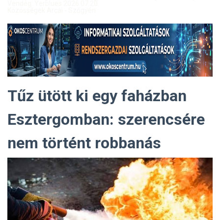
Vendég: Yerblues 2026.07.20.
Közösségek Arcai - Szőgyén
Tűz ütött ki egy faházban
Esztergomban: szerencsére
nem történt robbanás