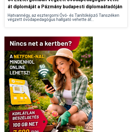
át diplomáját a Pázmány budapesti diplomaátadóján
Hatvannégy, az esztergomi Óvó- és Tanítóképző Tanszéken
végzett óvodapedagógus hallgató vehette át...