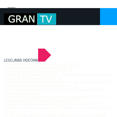
LEGÚJABB VIDEÓINK
Mujdricza Ferenc építész kiállítása és előadása a
Szentgyörgymezői Olvasókörben 2026. 06. 13.
Kis-dunai vízállás Esztergom 2026. 08. 04.
Verbal - A tavalyi siker után idén is újra Art Week! vendég: Vereckei
András az EMC titkára 2026. 08. 04.
Szentmise a Letkési Mennybemenetel templomból 2026. 08. 02.
A 68. hídőr kiállítása Párkányban 2026. 07. 30.
25 éve ért össze újra a két part: Történelmi pillanatok a Mária
Valéria híd újjáépítéséről
Szentmise a Nagymarosi Szent Kereszt templomból 2026. 07. 26.
Verbal - vendég: Tóth József Citrom 2026.07.27.
Országos gördeszka bajnokság Esztergomban 2026.07.18.
Szentmise a Mogyorósbányai Szűz Mária Neve templomból 2026.
07. 19.
Verbal - A leghitelesebb magyar rock-blues hang tolmácsolója,