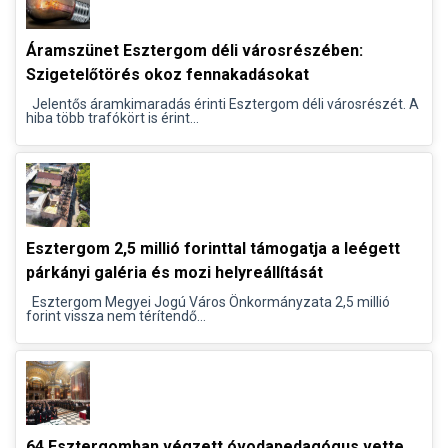
Áramszünet Esztergom déli városrészében:
Szigetelőtörés okoz fennakadásokat
Jelentős áramkimaradás érinti Esztergom déli városrészét. A
hiba több trafókört is érint...
Esztergom 2,5 millió forinttal támogatja a leégett
párkányi galéria és mozi helyreállítását
Esztergom Megyei Jogú Város Önkormányzata 2,5 millió
forint vissza nem térítendő...
64 Esztergomban végzett óvodapedagógus vette