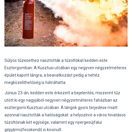
Súlyos tűzesethez riasztották a tűzoltókat kedden este
Esztergomban. A Kusztusi utcában egy negyven négyzetméteres
épület kapott lángra, a beavatkozást pedig a nehéz
megközelíthetőség is hátráltatta.
Június 23-án, kedden este érkezett a bejelentés, miszerint tűz
ütött ki egy nagyjából negyven négyzetméteres faházban az
esztergomi Kusztusi utcában. A lángok gyors terjedése miatt
azonnal riasztották a hatóságokat: a helyszínre a város hivatásos
tűzoltóinak két egysége, valamint egy nyergesújfalui
gépjárműfecskendő is kivonult.