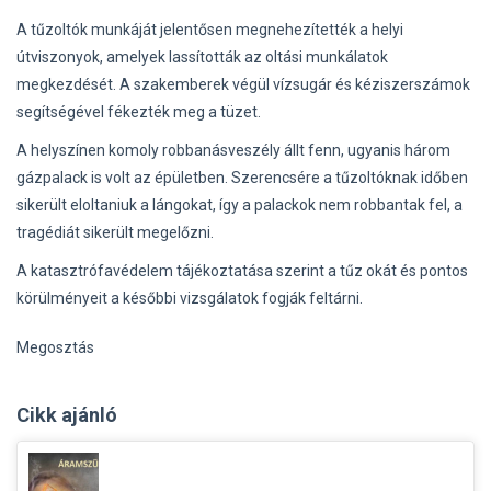
A tűzoltók munkáját jelentősen megnehezítették a helyi
útviszonyok, amelyek lassították az oltási munkálatok
megkezdését. A szakemberek végül vízsugár és kéziszerszámok
segítségével fékezték meg a tüzet.
A helyszínen komoly robbanásveszély állt fenn, ugyanis három
gázpalack is volt az épületben. Szerencsére a tűzoltóknak időben
sikerült eloltaniuk a lángokat, így a palackok nem robbantak fel, a
tragédiát sikerült megelőzni.
A katasztrófavédelem tájékoztatása szerint a tűz okát és pontos
körülményeit a későbbi vizsgálatok fogják feltárni.
Megosztás
Cikk ajánló