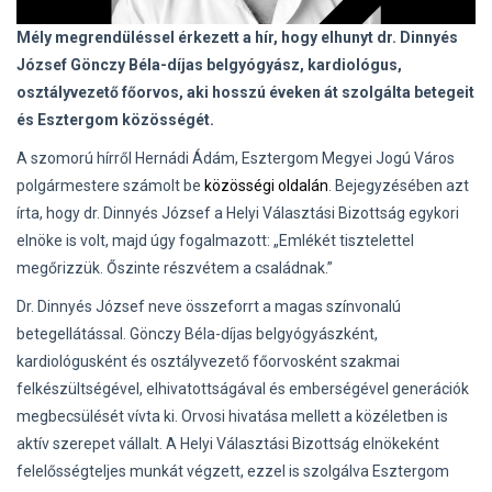
Mély megrendüléssel érkezett a hír, hogy elhunyt dr. Dinnyés
József Gönczy Béla-díjas belgyógyász, kardiológus,
osztályvezető főorvos, aki hosszú éveken át szolgálta betegeit
és Esztergom közösségét.
A szomorú hírről Hernádi Ádám, Esztergom Megyei Jogú Város
polgármestere számolt be
közösségi oldalán
. Bejegyzésében azt
írta, hogy dr. Dinnyés József a Helyi Választási Bizottság egykori
elnöke is volt, majd úgy fogalmazott: „Emlékét tisztelettel
megőrizzük. Őszinte részvétem a családnak.”
Dr. Dinnyés József neve összeforrt a magas színvonalú
betegellátással. Gönczy Béla-díjas belgyógyászként,
kardiológusként és osztályvezető főorvosként szakmai
felkészültségével, elhivatottságával és emberségével generációk
megbecsülését vívta ki. Orvosi hivatása mellett a közéletben is
aktív szerepet vállalt. A Helyi Választási Bizottság elnökeként
felelősségteljes munkát végzett, ezzel is szolgálva Esztergom