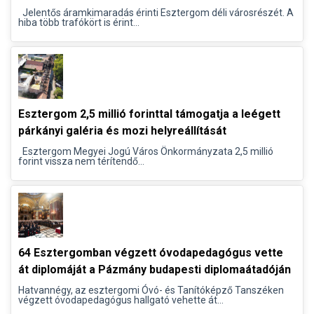
Jelentős áramkimaradás érinti Esztergom déli városrészét. A
hiba több trafókört is érint...
Esztergom 2,5 millió forinttal támogatja a leégett
párkányi galéria és mozi helyreállítását
Esztergom Megyei Jogú Város Önkormányzata 2,5 millió
forint vissza nem térítendő...
64 Esztergomban végzett óvodapedagógus vette
át diplomáját a Pázmány budapesti diplomaátadóján
Hatvannégy, az esztergomi Óvó- és Tanítóképző Tanszéken
végzett óvodapedagógus hallgató vehette át...