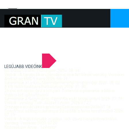
LEGÚJABB VIDEÓINK
Kis-Dunai vízállás Esztergom 2026. 08. 04.
Verbal - A tavalyi siker után idén is újra Art Week! vendég: Vereckei
András az EMC titkára 2026. 08. 04.
Szentmise a Letkési Mennybemenetel templomból 2026. 08. 02.
A 68. hídőr kiállítása Párkányban 2026. 07. 30.
25 éve ért össze újra a két part: Történelmi pillanatok a Mária
Valéria híd újjáépítéséről
Szentmise a Nagymarosi Szent Kereszt templomból 2026. 07. 26.
Verbal - vendég: Tóth József Citrom 2026.07.27.
Országos gördeszka bajnokság Esztergomban 2026.07.18.
Szentmise a Mogyorósbányai Szűz Mária Neve templomból 2026.
07. 19.
Verbal - A leghitelesebb magyar rock-blues hang tolmácsolója,
Vendég: Yerblues 2026.07.20.
Közösségek Arcai - Szőgyén