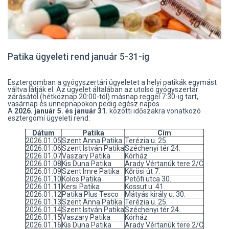
Patika ügyeleti rend január 5-31-ig
Esztergomban a gyógyszertári ügyeletet a helyi patikák egymást
váltva látják el. Az ügyelet általában az utolsó gyógyszertár
zárásától (hétköznap 20:00-tól) másnap reggel 7:30-ig tart,
vasárnap és ünnepnapokon pedig egész napos.
A
2026. január 5. és január 31.
közötti időszakra vonatkozó
esztergomi ügyeleti rend:
Dátum
Patika
Cím
2026.01.05
Szent Anna Patika
Terézia u. 25.
2026.01.06
Szent István Patika
Széchenyi tér 24.
2026.01.07
Vaszary Patika
Kórház
2026.01.08
Kis Duna Patika
Arady Vértanúk tere 2/C
2026.01.09
Szent Imre Patika
Kőrösi út 7.
2026.01.10
Kolos Patika
Petőfi utca 30.
2026.01.11
Kersi Patika
Kossut u. 41.
2026.01.12
Patika Plus Tesco
Mátyás király u. 30.
2026.01.13
Szent Anna Patika
Terézia u. 25.
2026.01.14
Szent István Patika
Széchenyi tér 24.
2026.01.15
Vaszary Patika
Kórház
2026.01.16
Kis Duna Patika
Arady Vértanúk tere 2/C