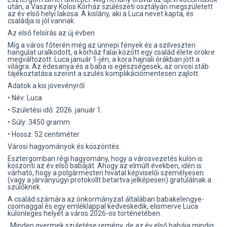
után, a Vaszary Kolos Kórház szülészeti osztályán megszületett
az év első helyi lakosa. A kislány, aki a Luca nevet kapta, és
családja is jól vannak.
Az első felsírás az új évben
Míg a város főterén még az ünnepi fények és a szilveszteri
hangulat uralkodott, a kórház falai között egy család élete örökre
megváltozott. Luca január 1-jén, a kora hajnali órákban jött a
világra. Az édesanya és a baba is egészségesek, az orvosi stáb
tájékoztatása szerint a szülés komplikációmentesen zajlott.
Adatok a kis jövevényről
• Név: Luca
• Születési idő: 2026. január 1.
• Súly: 3450 gramm
• Hossz: 52 centiméter
Városi hagyományok és köszöntés
Esztergomban régi hagyomány, hogy a városvezetés külön is
köszönti az év első babáját. Ahogy az elmúlt években, idén is
várható, hogy a polgármesteri hivatal képviselői személyesen
(vagy a járványügyi protokollt betartva jelképesen) gratulálnak a
szülőknek.
A család számára az önkormányzat általában babakelengye-
csomaggal és egy emléklappal kedveskedik, elismerve Luca
különleges helyét a város 2026-os történetében.
„Minden gyermek születése remény, de az év első babája mindig