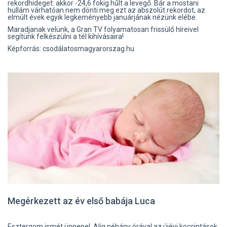
rekordhideget: akkor -24,6 fokig hűlt a levegő. Bár a mostani
hullám várhatóan nem dönti meg ezt az abszolút rekordot, az
elmúlt évek egyik legkeményebb januárjának nézünk elébe.
Maradjanak velünk, a Gran TV folyamatosan frissülő híreivel
segítünk felkészülni a tél kihívásaira!
Képforrás: csodálatosmagyarorszag.hu
Megérkezett az év első babája Luca
Esztergom ismét ünnepel. Alig néhány órával az újévi koccintások