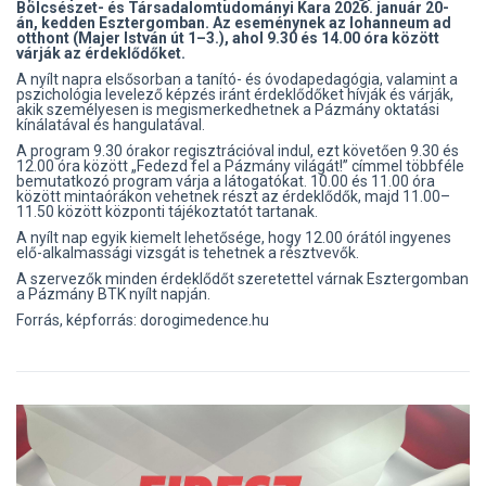
Bölcsészet- és Társadalomtudományi Kara 2026. január 20-
án, kedden Esztergomban. Az eseménynek az Iohanneum ad
otthont (Majer István út 1–3.), ahol 9.30 és 14.00 óra között
várják az érdeklődőket.
A nyílt napra elsősorban a tanító- és óvodapedagógia, valamint a
pszichológia levelező képzés iránt érdeklődőket hívják és várják,
akik személyesen is megismerkedhetnek a Pázmány oktatási
kínálatával és hangulatával.
A program 9.30 órakor regisztrációval indul, ezt követően 9.30 és
12.00 óra között „Fedezd fel a Pázmány világát!” címmel többféle
bemutatkozó program várja a látogatókat. 10.00 és 11.00 óra
között mintaórákon vehetnek részt az érdeklődők, majd 11.00–
11.50 között központi tájékoztatót tartanak.
A nyílt nap egyik kiemelt lehetősége, hogy 12.00 órától ingyenes
elő-alkalmassági vizsgát is tehetnek a résztvevők.
A szervezők minden érdeklődőt szeretettel várnak Esztergomban
a Pázmány BTK nyílt napján.
Forrás, képforrás: dorogimedence.hu