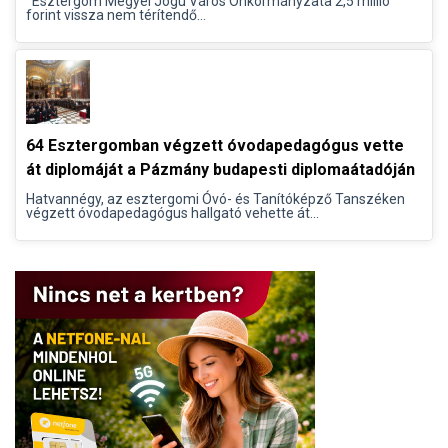
Esztergom Megyei Jogú Város Önkormányzata 2,5 millió
forint vissza nem térítendő...
64 Esztergomban végzett óvodapedagógus vette
át diplomáját a Pázmány budapesti diplomaátadóján
Hatvannégy, az esztergomi Óvó- és Tanítóképző Tanszéken
végzett óvodapedagógus hallgató vehette át...