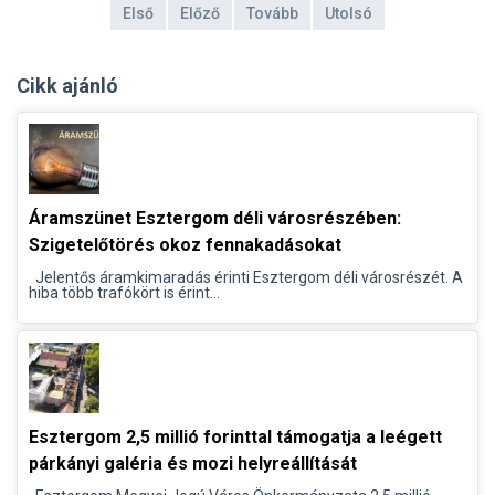
Első
Előző
Tovább
Utolsó
Cikk ajánló
Áramszünet Esztergom déli városrészében:
Szigetelőtörés okoz fennakadásokat
Jelentős áramkimaradás érinti Esztergom déli városrészét. A
hiba több trafókört is érint...
Esztergom 2,5 millió forinttal támogatja a leégett
párkányi galéria és mozi helyreállítását