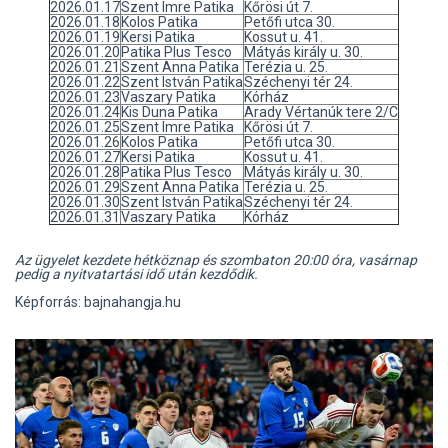
2026.01.17
Szent Imre Patika
Kőrösi út 7.
2026.01.18
Kolos Patika
Petőfi utca 30.
2026.01.19
Kersi Patika
Kossut u. 41.
2026.01.20
Patika Plus Tesco
Mátyás király u. 30.
2026.01.21
Szent Anna Patika
Terézia u. 25.
2026.01.22
Szent István Patika
Széchenyi tér 24.
2026.01.23
Vaszary Patika
Kórház
2026.01.24
Kis Duna Patika
Arady Vértanúk tere 2/C
2026.01.25
Szent Imre Patika
Kőrösi út 7.
2026.01.26
Kolos Patika
Petőfi utca 30.
2026.01.27
Kersi Patika
Kossut u. 41.
2026.01.28
Patika Plus Tesco
Mátyás király u. 30.
2026.01.29
Szent Anna Patika
Terézia u. 25.
2026.01.30
Szent István Patika
Széchenyi tér 24.
2026.01.31
Vaszary Patika
Kórház
Az ügyelet kezdete hétköznap és szombaton 20:00 óra, vasárnap
pedig a nyitvatartási idő után kezdődik.
Képforrás: bajnahangja.hu