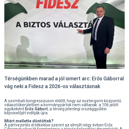
Térségünkben marad a jól ismert arc: Erős Gáborral
vág neki a Fidesz a 2026-os választásnak
A szombati kongresszuson eldőlt, hogy az esztergomi központú
választókerületben a kormánypártok nem váltanak: a 106 jelölt
egyikeként
Erős Gábort
, a térség jelenlegi országgyűlési
képviselőjét indítják újra.
Miért mellette döntöttek?
A pártvezetés értékelése szerint az elmúlt négy évben Erős
Gábornak sikerült fenntartania a térség fejlesztési dinamikáját. A