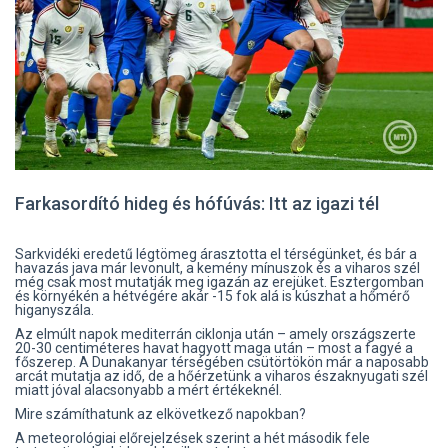
Farkasordító hideg és hófúvás: Itt az igazi tél
Sarkvidéki eredetű légtömeg árasztotta el térségünket, és bár a
havazás java már levonult, a kemény mínuszok és a viharos szél
még csak most mutatják meg igazán az erejüket. Esztergomban
és környékén a hétvégére akár -15 fok alá is kúszhat a hőmérő
higanyszála.
Az elmúlt napok mediterrán ciklonja után – amely országszerte
20-30 centiméteres havat hagyott maga után – most a fagyé a
főszerep. A Dunakanyar térségében csütörtökön már a naposabb
arcát mutatja az idő, de a hőérzetünk a viharos északnyugati szél
miatt jóval alacsonyabb a mért értékeknél.
Mire számíthatunk az elkövetkező napokban?
A meteorológiai előrejelzések szerint a hét második fele