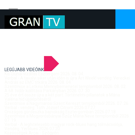
LEGÚJABB VIDEÓINK
Kis-Dunai vízállás Esztergom 2026. 08. 04.
Verbal - A tavalyi siker után idén is újra Art Week! vendég: Vereckei
András az EMC titkára 2026. 08. 04.
Szentmise a Letkési Mennybemenetel templomból 2026. 08. 02.
A 68. hídőr kiállítása Párkányban 2026. 07. 30.
25 éve ért össze újra a két part: Történelmi pillanatok a Mária
Valéria híd újjáépítéséről
Szentmise a Nagymarosi Szent Kereszt templomból 2026. 07. 26.
Verbal - vendég: Tóth József Citrom 2026.07.27.
Országos gördeszka bajnokság Esztergomban 2026.07.18.
Szentmise a Mogyorósbányai Szűz Mária Neve templomból 2026.
07. 19.
Verbal - A leghitelesebb magyar rock-blues hang tolmácsolója,
Vendég: Yerblues 2026.07.20.
Közösségek Arcai - Szőgyén