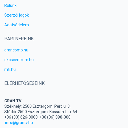
Rólunk
Szerzői jogok
Adatvédelem
PARTNEREINK
grancomp.hu
okoscentrum.hu
mti.hu
ELÉRHETŐSÉGEINK
GRAN TV
Székhely: 2500 Esztergom, Perc u. 3.
Stúdió: 2500 Esztergom, Kossuth L. u. 64.
+36 (30) 626-3000, +36 (36) 898-000
info@grantv.hu