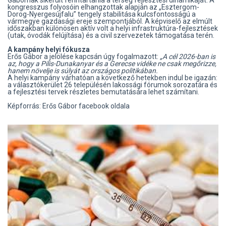
kongresszus folyosóin elhangzottak alapján az „Esztergom-
Dorog-Nyergesújfalu” tengely stabilitása kulcsfontosságú a
vármegye gazdasági ereje szempontjából. A képviselő az elmúlt
időszakban különösen aktív volt a helyi infrastruktúra-fejlesztések
(utak, óvodák felújítása) és a civil szervezetek támogatása terén.
A kampány helyi fókusza
Erős Gábor a jelölése kapcsán úgy fogalmazott:
„A cél 2026-ban is
az, hogy a Pilis-Dunakanyar és a Gerecse vidéke ne csak megőrizze,
hanem növelje is súlyát az országos politikában.
A helyi kampány várhatóan a következő hetekben indul be igazán:
a választókerület 26 településén lakossági fórumok sorozatára és
a fejlesztési tervek részletes bemutatására lehet számítani.
Képforrás: Erős Gábor facebook oldala