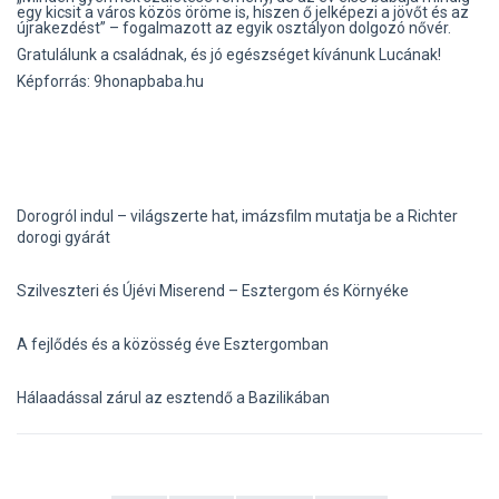
egy kicsit a város közös öröme is, hiszen ő jelképezi a jövőt és az
újrakezdést” – fogalmazott az egyik osztályon dolgozó nővér.
Gratulálunk a családnak, és jó egészséget kívánunk Lucának!
Képforrás: 9honapbaba.hu
Dorogról indul – világszerte hat, imázsfilm mutatja be a Richter
dorogi gyárát
Szilveszteri és Újévi Miserend – Esztergom és Környéke
A fejlődés és a közösség éve Esztergomban
Hálaadással zárul az esztendő a Bazilikában