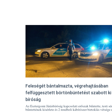
Feleségét bántalmazta, végrehajtásában
felfüggesztett börtönbüntetést szabott ki
bíróság
Az Esztergomi Járásbíróság kapcsolati erőszak bűntette, testi sé
bűntettének kísérlete és 2 rendbeli kábítószer birtoklás vétsége 