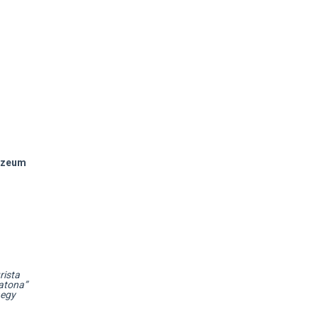
Múzeum
rista
atona”
hegy