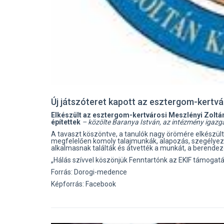
Új játszóteret kapott az esztergom-kertvár
Elkészült az esztergom-kertvárosi Meszlényi Zoltán 
építettek
– közölte Baranya István, az intézmény igazga
A tavaszt köszöntve, a tanulók nagy örömére elkészült 
megfelelően komoly talajmunkák, alapozás, szegélyezé
alkalmasnak találták és átvették a munkát, a berendezé
„Hálás szívvel köszönjük Fenntartónk az EKIF támogatás
Forrás: Dorogi-medence
Képforrás: Facebook