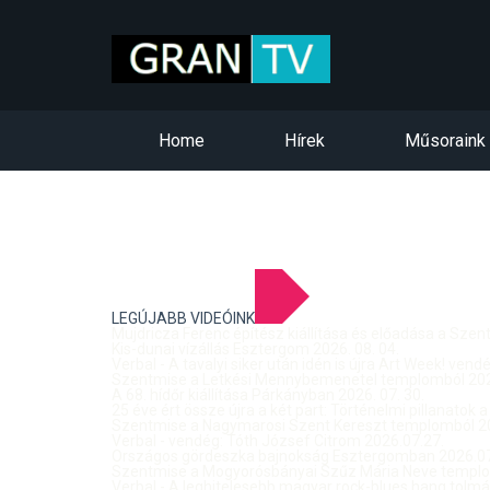
Home
Hírek
Műsoraink
LEGÚJABB VIDEÓINK
Mujdricza Ferenc építész kiállítása és előadása a Sze
Kis-dunai vízállás Esztergom 2026. 08. 04.
Verbal - A tavalyi siker után idén is újra Art Week! ven
Szentmise a Letkési Mennybemenetel templomból 2026
A 68. hídőr kiállítása Párkányban 2026. 07. 30.
25 éve ért össze újra a két part: Történelmi pillanatok a
Szentmise a Nagymarosi Szent Kereszt templomból 20
Verbal - vendég: Tóth József Citrom 2026.07.27.
Országos gördeszka bajnokság Esztergomban 2026.07
Szentmise a Mogyorósbányai Szűz Mária Neve templom
Verbal - A leghitelesebb magyar rock-blues hang tolmá