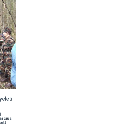
eleti
l
árcius
ett