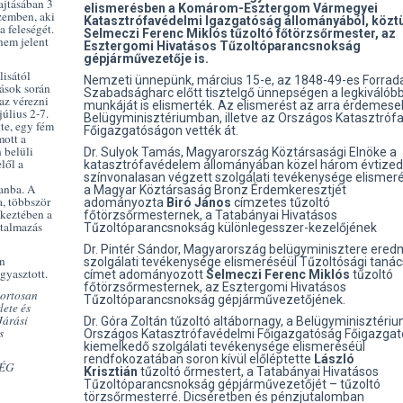
ajtásában 3
elismerésben a Komárom-Esztergom Vármegyei
szemben, aki
Katasztrófavédelmi Igazgatóság állományából, közt
 feleségét.
Selmeczi Ferenc Miklós tűzoltó főtörzsőrmester, az
 nem jelent
Esztergomi Hivatásos Tűzoltóparancsnokság
gépjárművezetője is.
lisától
Nemzeti ünnepünk, március 15-e, az 1848-49-es Forrad
tások során
Szabadságharc előtt tisztelgő ünnepségen a legkiválób
 az vérezni
munkáját is elismerték. Az elismerést az arra érdemese
úlius 2-7.
Belügyminisztériumban, illetve az Országos Katasztróf
te, egy fém
Főigazgatóságon vették át.
mott a
 belüli
Dr. Sulyok Tamás, Magyarország Köztársasági Elnöke a
lől a
katasztrófavédelem állományában közel három évtize
színvonalasan végzett szolgálati tevékenysége elismer
lanba. A
a Magyar Köztársaság Bronz Érdemkeresztjét
a, többször
adományozta
Biró János
címzetes tűzoltó
tkeztében a
főtörzsőrmesternek, a Tatabányai Hivatásos
ntalmazás
Tűzoltóparancsnokság különlegesszer-kezelőjének
Dr. Pintér Sándor, Magyarország belügyminisztere ere
én
szolgálati tevékenysége elismeréséül Tűzoltósági tanác
gyasztott.
címet adományozott
Selmeczi Ferenc Miklós
tűzoltó
főtörzsőrmesternek, az Esztergomi Hivatásos
portosan
Tűzoltóparancsnokság gépjárművezetőjének.
lete és
Járási
Dr. Góra Zoltán tűzoltó altábornagy, a Belügyminisztéri
s
Országos Katasztrófavédelmi Főigazgatóság Főigazgat
kiemelkedő szolgálati tevékenysége elismeréséül
rendfokozatában soron kívül előléptette
László
SÉG
Krisztián
tűzoltó őrmestert, a Tatabányai Hivatásos
Tűzoltóparancsnokság gépjárművezetőjét – tűzoltó
törzsőrmesterré. Dicséretben és pénzjutalomban