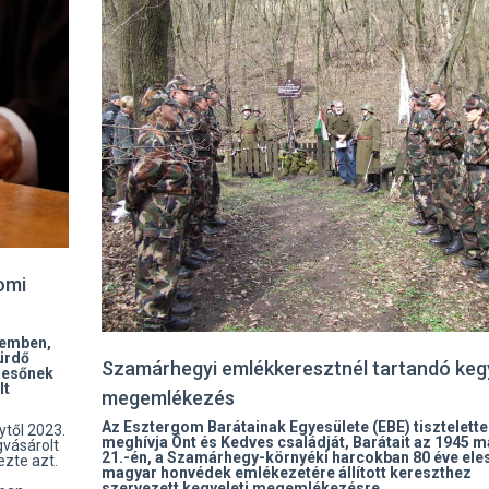
omi
szemben,
fürdő
Szamárhegyi emlékkeresztnél tartandó kegy
zaesőnek
lt
megemlékezés
Az Esztergom Barátainak Egyesülete (EBE) tisztelette
ytől 2023.
meghívja Önt és Kedves családját, Barátait az 1945 m
vásárolt
21.-én, a Szamárhegy-környéki harcokban 80 éve eles
ezte azt.
magyar honvédek emlékezetére állított kereszthez
szervezett kegyeleti megemlékezésre