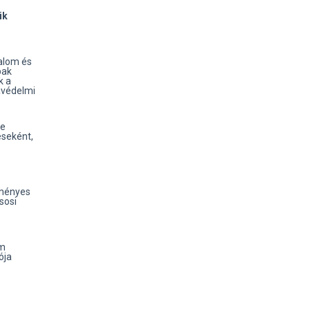
ük
alom és
bak
k a
avédelmi
de
éseként,
dményes
sosi
um
ója