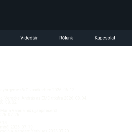
Videótár
Rólunk
Kapcsolat
ntgyörgymezői Olvasókörben 2026. 06. 13.
dég: Vereckei András az EMC titkára 2026. 08. 04.
. 08. 02.
 Mária Valéria híd újjáépítéséről
26. 07. 26.
.18.
ból 2026. 07. 19.
csolója, Vendég: Yerblues 2026.07.20.