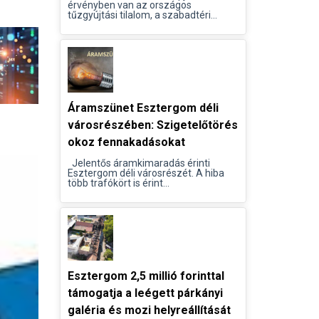
érvényben van az országos
tűzgyújtási tilalom, a szabadtéri...
Áramszünet Esztergom déli
városrészében: Szigetelőtörés
okoz fennakadásokat
Jelentős áramkimaradás érinti
Esztergom déli városrészét. A hiba
több trafókört is érint...
Esztergom 2,5 millió forinttal
támogatja a leégett párkányi
galéria és mozi helyreállítását