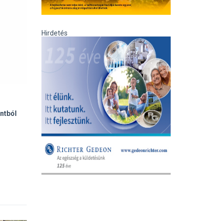
Hirdetés
intból