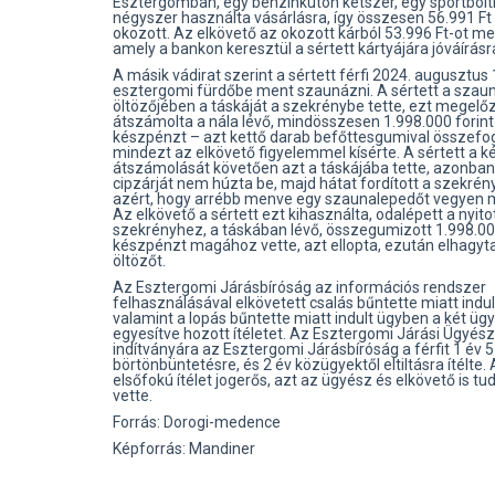
Esztergomban, egy benzinkúton kétszer, egy sportbol
négyszer használta vásárlásra, így összesen 56.991 Ft 
okozott. Az elkövető az okozott kárból 53.996 Ft-ot me
amely a bankon keresztül a sértett kártyájára jóváírásra
A másik vádirat szerint a sértett férfi 2024. augusztus
esztergomi fürdőbe ment szaunázni. A sértett a szau
öltözőjében a táskáját a szekrénybe tette, ezt megelő
átszámolta a nála lévő, mindösszesen 1.998.000 forint
készpénzt – azt kettő darab befőttesgumival összefog
mindezt az elkövető figyelemmel kísérte. A sértett a 
átszámolását követően azt a táskájába tette, azonba
cipzárját nem húzta be, majd hátat fordított a szekré
azért, hogy arrébb menve egy szaunalepedőt vegyen
Az elkövető a sértett ezt kihasználta, odalépett a nyito
szekrényhez, a táskában lévő, összegumizott 1.998.00
készpénzt magához vette, azt ellopta, ezután elhagyt
öltözőt.
Az Esztergomi Járásbíróság az információs rendszer
felhasználásával elkövetett csalás bűntette miatt indu
valamint a lopás bűntette miatt indult ügyben a két üg
egyesítve hozott ítéletet. Az Esztergomi Járási Ügyés
indítványára az Esztergomi Járásbíróság a férfit 1 év 5
börtönbüntetésre, és 2 év közügyektől eltiltásra ítélte.
elsőfokú ítélet jogerős, azt az ügyész és elkövető is t
vette.
Forrás: Dorogi-medence
Képforrás: Mandiner