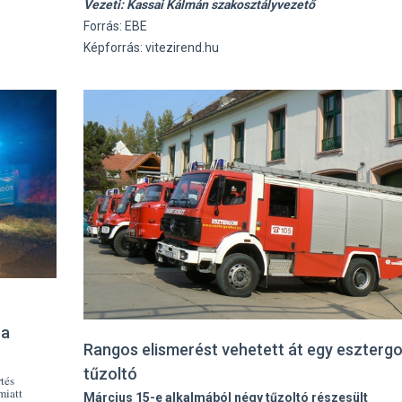
Vezeti: Kassai Kálmán szakosztályvezető
Forrás: EBE
Képforrás: vitezirend.hu
 a
Rangos elismerést vehetett át egy eszterg
tűzoltó
rtés
miatt
Március 15-e alkalmából négy tűzoltó részesült