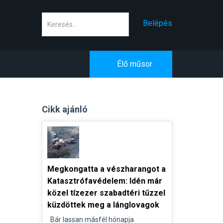
Keresés
Belépés
Élő műsor
Cikk ajánló
Megkongatta a vészharangot a
Katasztrófavédelem: Idén már
közel tízezer szabadtéri tűzzel
küzdöttek meg a lánglovagok
Bár lassan másfél hónapja