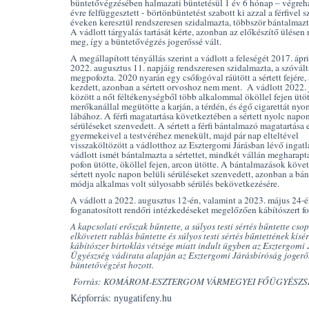
büntetővégzésében halmazati büntetésül 1 év 6 hónap – végreh
évre felfüggesztett -
börtönbüntetést szabott ki azzal a férfivel 
éveken keresztül rendszeresen szidalmazta, többször bántalmazta
A vádlott tárgyalás tartását kérte, azonban az előkészítő ülésen
meg, így a büntetővégzés jogerőssé vált.
A megállapított tényállás szerint a vádlott a feleségét 2017. ápri
2022. augusztus 11. napjáig rendszeresen szidalmazta, a szóvál
megpofozta. 2020 nyarán egy csőfogóval ráütött a sértett fejére,
kezdett, azonban a sértett orvoshoz nem ment. A vádlott 2022. j
között a nőt féltékenységből több alkalommal ököllel fejen ütöt
merőkanállal megütötte a karján, a térdén, és égő cigarettát nyo
lábához. A férfi magatartása következtében a sértett nyolc napon
sérüléseket szenvedett. A sértett a férfi bántalmazó magatartása e
gyermekeivel a testvéréhez menekült, majd pár nap elteltével
visszaköltözött a vádlotthoz az Esztergomi Járásban lévő ingat
vádlott ismét bántalmazta a sértettet, mindkét vállán megharapt
pofon ütötte, ököllel fejen, arcon ütötte. A bántalmazások köve
sértett nyolc napon belüli sérüléseket szenvedett, azonban a bá
módja alkalmas volt súlyosabb sérülés bekövetkezésére.
A vádlott a 2022. augusztus 12-én, valamint a 2023. május 24-
foganatosított rendőri intézkedéseket megelőzően kábítószert fo
A kapcsolati erőszak bűntette, a súlyos testi sértés bűntette cso
elkövetett rablás bűntette és súlyos testi sértés bűntettének kísér
kábítószer birtoklás vétsége miatt indult ügyben az Esztergomi 
Ügyészség vádirata alapján az Esztergomi Járásbíróság jogerő
büntetővégzést hozott.
Forrás: KOMÁROM-ESZTERGOM VÁRMEGYEI FŐÜGYÉSZ
Képforrás: nyugatifeny.hu