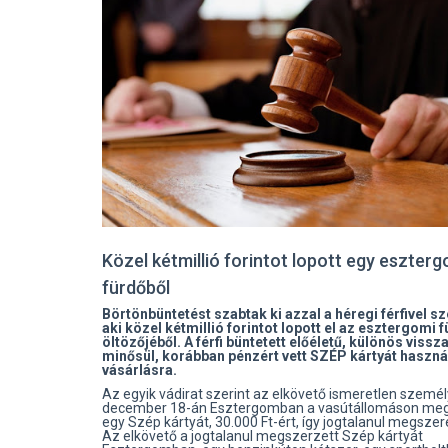
Közel kétmillió forintot lopott egy eszterg
fürdőből
Börtönbüntetést szabtak ki azzal a héregi férfivel 
aki közel kétmillió forintot lopott el az esztergomi 
öltözőjéből. A férfi büntetett előéletű, különös viss
minősül, korábban pénzért vett SZÉP kártyát haszná
vásárlásra.
Az egyik vádirat szerint az elkövető ismeretlen személ
december 18-án Esztergomban a vasútállomáson meg
egy Szép kártyát, 30.000 Ft-ért, így jogtalanul megszer
Az elkövető a jogtalanul megszerzett Szép kártyát