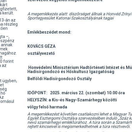
tban
kárt
gfizetett,
 került.
A megemlékezés alatt díszőrséget állnak a Honvéd Zrínyi
Sportegyesület Katonai Szakosztályának tagjai
 13-án az
na részleg
zően
Emlékbeszédet mond:
ta –,
készpénz
n annak
KOVÁCS GÉZA
nynek
 magához.
osztályvezető
tt
0 forint
a az
Honvédelmi Minisztérium Hadtörténeti Intézet és 
Hadisírgondozó és Hőskultusz Igazgatóság
Belföldi Hadisírgondozó Osztály
lt ügyben,
yet
zség
IDŐPONT:
2025. március 22.
(szombat
) 10.00 óra
 hó
 Az
HELYSZÍN:
a Kis-és Nagy-Szamárhegy közötti
udomásul
völgy felső harmada
A megemlékezést követően csatlakozni lehet a Magyar Tu
Egylet Esztergomi Osztálya szervezésében induló „Száz k
nevű szamárhegyi emléktúrához. A túra során a Szamár
rejtett kincseivel is megismerkedhetnek a túra résztvevői.