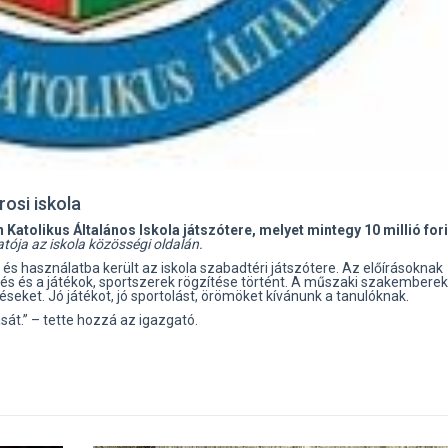
osi iskola
Katolikus Általános Iskola játszótere, melyet mintegy 10 millió for
tója az iskola közösségi oldalán.
és használatba került az iskola szabadtéri játszótere. Az előírásoknak
s és a játékok, sportszerek rögzítése történt. A műszaki szakemberek
seket. Jó játékot, jó sportolást, örömöket kívánunk a tanulóknak.
át.” – tette hozzá az igazgató.